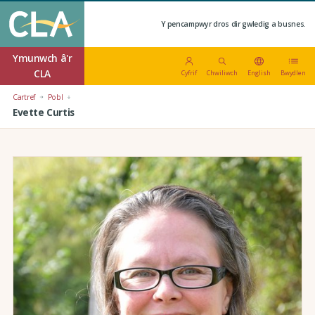
Y pencampwyr dros dir gwledig a busnes.
Ymunwch â'r
CLA
Cyfrif
Chwiliwch
English
Bwydlen
Cartref
Pobl
Evette Curtis