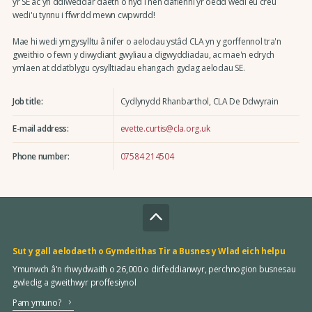
yr SE ac yn ddiweddar daeth o hyd i hen daflenni yr oedd wedi eu creu
wedi'u tynnu i ffwrdd mewn cwpwrdd!
Mae hi wedi ymgysylltu â nifer o aelodau ystâd CLA yn y gorffennol tra'n
gweithio o fewn y diwydiant gwyliau a digwyddiadau, ac mae'n edrych
ymlaen at ddatblygu cysylltiadau ehangach gydag aelodau SE.
Job title:
Cydlynydd Rhanbarthol, CLA De Ddwyrain
E-mail address:
evette.curtis@cla.org.uk
Phone number:
07584 214504
Sut y gall aelodaeth o Gymdeithas Tir a Busnes y Wlad eich helpu
Ymunwch â'n rhwydwaith o 26,000 o dirfeddianwyr, perchnogion busnesau
gwledig a gweithwyr proffesiynol
Pam ymuno?