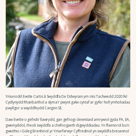
Ymunodd Evette Curtis â Swyddfa De Ddwyrain ym mis Tachwedd 2020 fel
Cydlynydd Rhanbarthol a dyma'r pwynt galw cyntaf ar gyfer holl ymholiadau
pwyllgor a swyddfeydd Cangen SE.
Daw Evette o gefndir llawrydd, gan gefnogi cleientiaid amrywiol gyda PA, EA,
gweinyddol, rheoli swyddfa a chefnogaeth digwyddiadau. Yn flaenorol bu'n
gweithio i Goleg Brenhinol yr Ymarferwyr Cyffredinol yn swyddfa bresennol