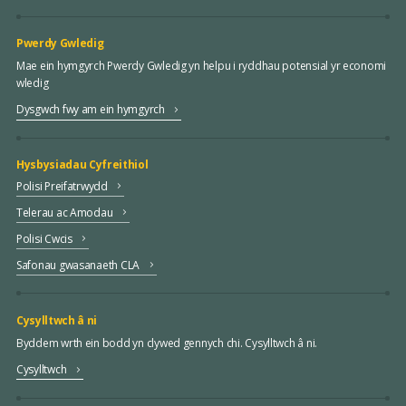
Pwerdy Gwledig
Mae ein hymgyrch Pwerdy Gwledig yn helpu i ryddhau potensial yr economi
wledig
Dysgwch fwy am ein hymgyrch
Hysbysiadau Cyfreithiol
Polisi Preifatrwydd
Telerau ac Amodau
Polisi Cwcis
Safonau gwasanaeth CLA
Cysylltwch â ni
Byddem wrth ein bodd yn clywed gennych chi. Cysylltwch â ni.
Cysylltwch