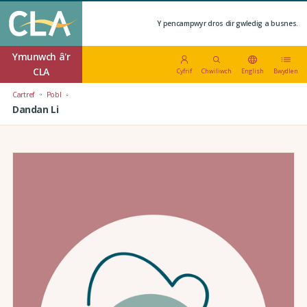
Y pencampwyr dros dir gwledig a busnes.
Ymunwch â'r
CLA
Cyfrif
Chwiliwch
English
Bwydlen
Cartref
Pobl
Dandan Li