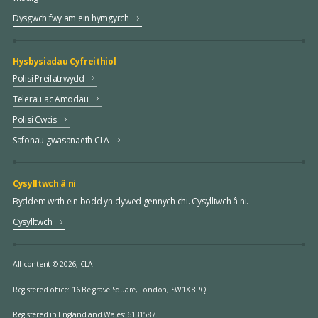
Dysgwch fwy am ein hymgyrch
Hysbysiadau Cyfreithiol
Polisi Preifatrwydd
Telerau ac Amodau
Polisi Cwcis
Safonau gwasanaeth CLA
Cysylltwch â ni
Byddem wrth ein bodd yn clywed gennych chi. Cysylltwch â ni.
Cysylltwch
All content © 2026, CLA.
Registered office:
16 Belgrave Square, London, SW1X 8PQ.
Registered in England and Wales: 6131587.