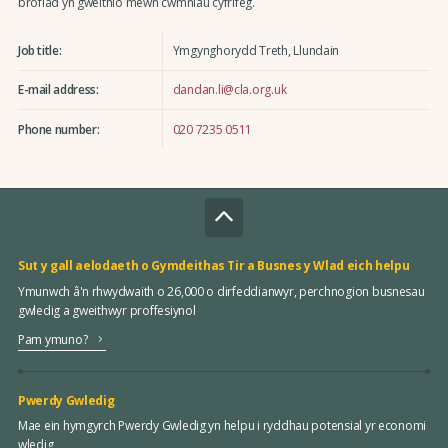
brofiad yn gweithio mewn cwmnïau cyfrifeg.
Job title:
Ymgynghorydd Treth, Llundain
E-mail address:
dandan.li@cla.org.uk
Phone number:
020 7235 0511
Sut y gall aelodaeth o Gymdeithas Tir a Busnes y Wlad eich helpu
Ymunwch â'n rhwydwaith o 26,000 o dirfeddianwyr, perchnogion busnesau
gwledig a gweithwyr proffesiynol
Pam ymuno?
Pwerdy Gwledig
Mae ein hymgyrch Pwerdy Gwledig yn helpu i ryddhau potensial yr economi
wledig