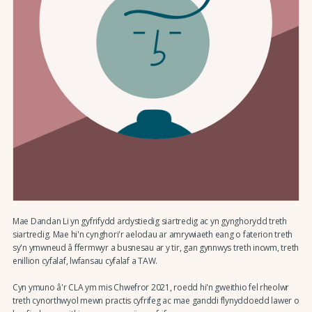
Mae Dandan Li yn gyfrifydd ardystiedig siartredig ac yn gynghorydd treth
siartredig. Mae hi'n cynghori'r aelodau ar amrywiaeth eang o faterion treth
sy'n ymwneud â ffermwyr a busnesau ar y tir, gan gynnwys treth incwm, treth
enillion cyfalaf, lwfansau cyfalaf a TAW.
Cyn ymuno â'r CLA ym mis Chwefror 2021, roedd hi'n gweithio fel rheolwr
treth cynorthwyol mewn practis cyfrifeg ac mae ganddi flynyddoedd lawer o