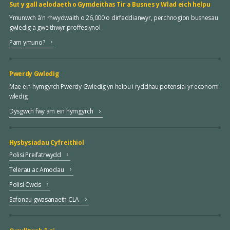
Sut y gall aelodaeth o Gymdeithas Tir a Busnes y Wlad eich helpu
Ymunwch â'n rhwydwaith o 26,000 o dirfeddianwyr, perchnogion busnesau
gwledig a gweithwyr proffesiynol
Pam ymuno?
Pwerdy Gwledig
Mae ein hymgyrch Pwerdy Gwledig yn helpu i ryddhau potensial yr economi
wledig
Dysgwch fwy am ein hymgyrch
Hysbysiadau Cyfreithiol
Polisi Preifatrwydd
Telerau ac Amodau
Polisi Cwcis
Safonau gwasanaeth CLA