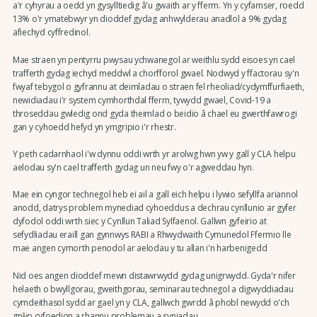
a'r cyhyrau a oedd yn gysylltiedig â'u gwaith ar y fferm. Yn y cyfamser, roedd
13% o'r ymatebwyr yn dioddef gydag anhwylderau anadlol a 9% gydag
afiechyd cyffredinol.
Mae straen yn pentyrru pwysau ychwanegol ar weithlu sydd eisoes yn cael
trafferth gydag iechyd meddwl a chorfforol gwael. Nodwyd y ffactorau sy'n
fwyaf tebygol o gyfrannu at deimladau o straen fel rheoliad/cydymffurfiaeth,
newidiadau i'r system cymhorthdal fferm, tywydd gwael, Covid-19 a
throseddau gwledig ond gyda theimlad o beidio â chael eu gwerthfawrogi
gan y cyhoedd hefyd yn ymgripio i'r rhestr.
Y peth cadarnhaol i'w dynnu oddi wrth yr arolwg hwn yw y gall y CLA helpu
aelodau sy'n cael trafferth gydag un neu fwy o'r agweddau hyn.
Mae ein cyngor technegol heb ei ail a gall eich helpu i lywio sefyllfa ariannol
anodd, datrys problem mynediad cyhoeddus a dechrau cynllunio ar gyfer
dyfodol oddi wrth siec y Cynllun Taliad Sylfaenol. Gallwn gyfeirio at
sefydliadau eraill gan gynnwys RABI a Rhwydwaith Cymunedol Ffermio lle
mae angen cymorth penodol ar aelodau y tu allan i'n harbenigedd
Nid oes angen dioddef mewn distawrwydd gydag unigrwydd. Gyda'r nifer
helaeth o bwyllgorau, gweithgorau, seminarau technegol a digwyddiadau
cymdeithasol sydd ar gael yn y CLA, gallwch gwrdd â phobl newydd o'ch
grŵp cyfoedion a rhannu problemau a syniadau.