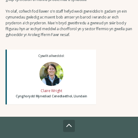
Yn olaf, cofiwch fod llawer o'n staff hefyd wedi gwreiddio'n gadarn yn ein
cymunedau gwledig ac maent bob amser yn barod i wrando ar eich
pryderon a'ch pryderon. Mae'n bryd gweithredu a gwneud yn siŵr bod y
ffigurau hyn ar iechyd meddwl a chorfforol yn y sector ffermio yn gwella pan
gyhoeddir yr Arolwg Fferm Fawr nesaf.
Cyswllt allweddol:
Claire Wright
Cynghorydd Mynediad Cenedlaethol, Llundain