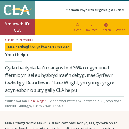
Y pencampwyr dros dir gwledig a busnes.
Ymunwch â'r
CLA
Cyfrif
Chwiliwch
English
Bwydlen
Cartref
Newyddion
Mae'r erthygl hon yn fwy na 12 mis oed
Yma i helpu
Gyda chanlyniadau'n dangos bod 36% o'r gymuned
ffermio yn isel eu hysbryd mae'n debyg, mae Syrfewr
Gwledig y De-orllewin, Claire Wright, yn cynnig cyngor
ac yn esbonio sut y gall y CLA helpu
Ysgrifenwyd gan
Claire Wright
.
Cyhoeddwyd gyntaf ar 4 Tachwedd 2021
, ac yn fwyaf
diweddar adolygwyd ar 25 Chwefror 2025.
Mae arolwg Ffermio Mawr RABI sy'n cwmpasu iechyd, lles, gobeithion ac
ofnau y diwydiant ffermio wedi cyhoeddi ei ganlyniadau yn ddiweddar.