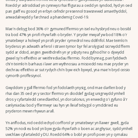
Roedd yr adroddiad yn cynnwys rhai ffigurau a oedd yn syndod, hyd yn oed
pan gaiff eu gosod yn erbyn cefndir presennol trawsnewid amaethyddol,
anwadalrwydd y farchnad a phandemig Covid-19.
Mae'n debyg bod 36% o'r gymuned ffermio yn isel eu hysbryd neu o bosibl
tra bod 47% yn profi rhyw fath o bryder. Y pryder mwyaf yw bod 18% o'r
ymatebwyr a holwyd yn profi pryder cymedrol neu ddifrifol. Mae teimlo'n
bryderus yn adwaith arferol i straen tymor byr fel arolygiad sicrwydd fferm
sydd ar ddod, angen gweithdrefn yn yr ysbyty neu gyfnod hir o dywydd
gwael sy'n effeithio ar weithrediadau ffermio. Fodd bynnag, pan fyddwch
chi'n teimlo'n barhaus i lawr am wythnosau a misoedd neu mae pryder yn
dechrau effeithio ar sut rydych chi'n byw eich bywyd, yna mae'n bryd ceisio
cymorth proffesiynol.
Gwyddom y gall ffermio fod yn fodolaeth ynysig, ond mae darllen bod y
rhai dan 35 oed yn y sector ffermio yn dioddef gydag unigrwydd ymhell
dros y cyfartaledd cenedlaethol, yn dorcalonus, yn enwedig o'i gyfuno â'r
canlyniadau bod y ffermwyr iau hyn yn lleiaf tebygol o ymddiried eu
pryderon mewn rhywun arall.
Yn anffodus, nid oedd iechyd corfforol yr ymatebwyr yn llawer gwell, gyda
52% yn nodi eu bod yn byw gyda rhyw fath o boen ac anghysur, sydd ymhell
uwchlaw cyfartaledd y DU. Roedd 64% o bobl yn profi poen yn y cymalau