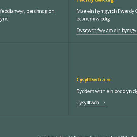
rfeddianwyr, perchnogion
Mae ein hymgyrch Pwerdy Gw
iynol
economi wledig
Dysgwch fwy am ein hymgy
Cysylltwch â ni
Byddem wrth ein bodd yn cly
Cysylltwch