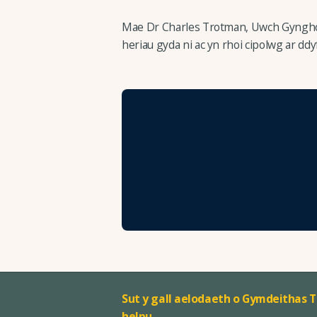
Mae Dr Charles Trotman, Uwch Gyngho
heriau gyda ni ac yn rhoi cipolwg ar ddy
Sut y gall aelodaeth o Gymdeithas T
helpu