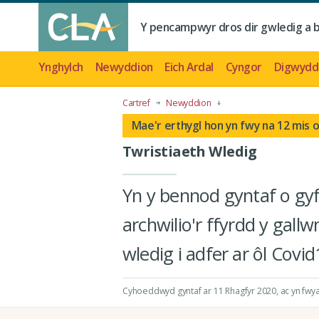
Y pencampwyr dros dir gwledig a 
Ynghylch
Newyddion
Eich Ardal
Cyngor
Digwydd
Cartref
Newyddion
Mae'r erthygl hon yn fwy na 12 mis 
Twristiaeth Wledig
Yn y bennod gyntaf o gy
archwilio'r ffyrdd y gallw
wledig i adfer ar ôl Covid
Cyhoeddwyd gyntaf ar 11 Rhagfyr 2020
, ac yn fw