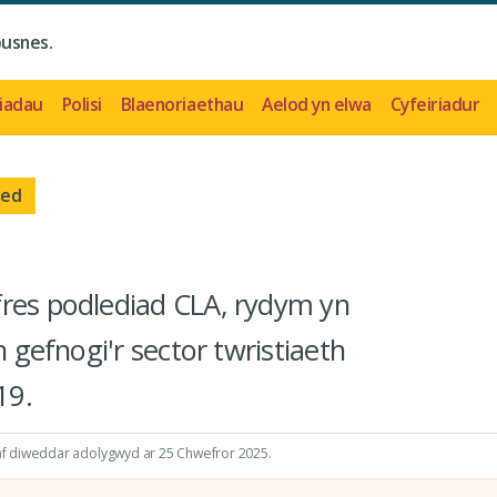
busnes.
iadau
Polisi
Blaenoriaethau
Aelod yn elwa
Cyfeiriadur
oed
fres podlediad CLA, rydym yn
n gefnogi'r sector twristiaeth
19.
yaf diweddar adolygwyd ar 25 Chwefror 2025.