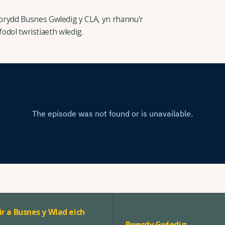
rydd Busnes Gwledig y CLA, yn rhannu'r
fodol twristiaeth wledig.
ir a Busnes y Wlad eich
Pwerdy Gwledig