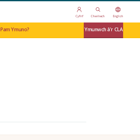
Cyfrif
Chwiliwch
English
Pam Ymuno?
Ymunwch â'r CLA