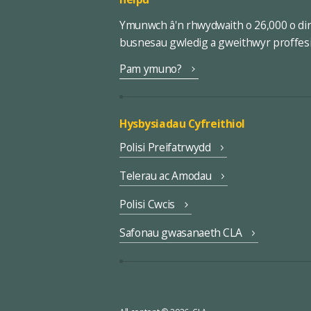
Ymunwch â'n rhwydwaith o 26,000 o di
busnesau gwledig a gweithwyr proffes
Pam ymuno?
Hysbysiadau Cyfreithiol
Polisi Preifatrwydd
Telerau ac Amodau
Polisi Cwcis
Safonau gwasanaeth CLA