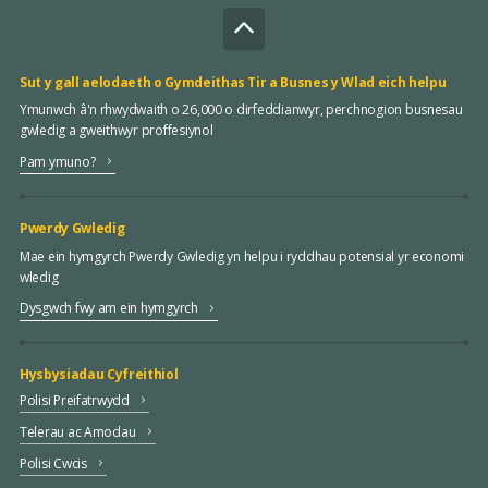
Sut y gall aelodaeth o Gymdeithas Tir a Busnes y Wlad eich helpu
Ymunwch â'n rhwydwaith o 26,000 o dirfeddianwyr, perchnogion busnesau
gwledig a gweithwyr proffesiynol
Pam ymuno?
Pwerdy Gwledig
Mae ein hymgyrch Pwerdy Gwledig yn helpu i ryddhau potensial yr economi
wledig
Dysgwch fwy am ein hymgyrch
Hysbysiadau Cyfreithiol
Polisi Preifatrwydd
Telerau ac Amodau
Polisi Cwcis