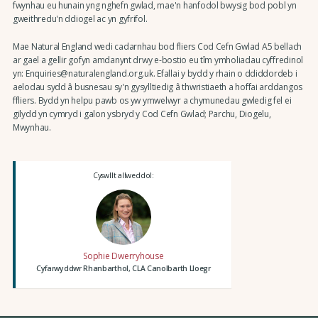
fwynhau eu hunain yng nghefn gwlad, mae'n hanfodol bwysig bod pobl yn
gweithredu'n ddiogel ac yn gyfrifol.
Mae Natural England wedi cadarnhau bod fliers Cod Cefn Gwlad A5 bellach
ar gael a gellir gofyn amdanynt drwy e-bostio eu tîm ymholiadau cyffredinol
yn: Enquiries@naturalengland.org.uk. Efallai y bydd y rhain o ddiddordeb i
aelodau sydd â busnesau sy'n gysylltiedig â thwristiaeth a hoffai arddangos
ffliers. Bydd yn helpu pawb os yw ymwelwyr a chymunedau gwledig fel ei
gilydd yn cymryd i galon ysbryd y Cod Cefn Gwlad; Parchu, Diogelu,
Mwynhau.
Cyswllt allweddol:
Sophie Dwerryhouse
Cyfarwyddwr Rhanbarthol, CLA Canolbarth Lloegr