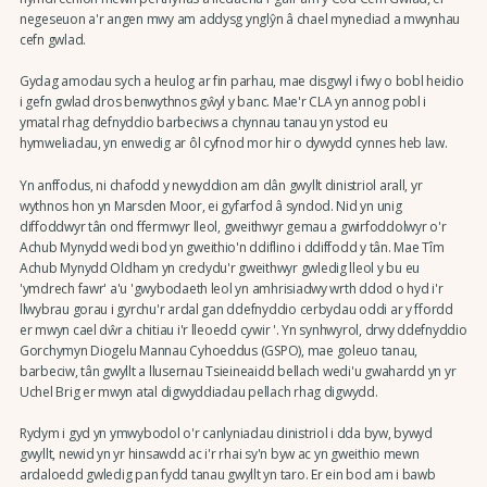
negeseuon a'r angen mwy am addysg ynglŷn â chael mynediad a mwynhau
cefn gwlad.
Gydag amodau sych a heulog ar fin parhau, mae disgwyl i fwy o bobl heidio
i gefn gwlad dros benwythnos gŵyl y banc. Mae'r CLA yn annog pobl i
ymatal rhag defnyddio barbeciws a chynnau tanau yn ystod eu
hymweliadau, yn enwedig ar ôl cyfnod mor hir o dywydd cynnes heb law.
Yn anffodus, ni chafodd y newyddion am dân gwyllt dinistriol arall, yr
wythnos hon yn Marsden Moor, ei gyfarfod â syndod. Nid yn unig
diffoddwyr tân ond ffermwyr lleol, gweithwyr gemau a gwirfoddolwyr o'r
Achub Mynydd wedi bod yn gweithio'n ddiflino i ddiffodd y tân. Mae Tîm
Achub Mynydd Oldham yn credydu'r gweithwyr gwledig lleol y bu eu
'ymdrech fawr' a'u 'gwybodaeth leol yn amhrisiadwy wrth ddod o hyd i'r
llwybrau gorau i gyrchu'r ardal gan ddefnyddio cerbydau oddi ar y ffordd
er mwyn cael dŵr a chitiau i'r lleoedd cywir '. Yn synhwyrol, drwy ddefnyddio
Gorchymyn Diogelu Mannau Cyhoeddus (GSPO), mae goleuo tanau,
barbeciw, tân gwyllt a llusernau Tsieineaidd bellach wedi'u gwahardd yn yr
Uchel Brig er mwyn atal digwyddiadau pellach rhag digwydd.
Rydym i gyd yn ymwybodol o'r canlyniadau dinistriol i dda byw, bywyd
gwyllt, newid yn yr hinsawdd ac i'r rhai sy'n byw ac yn gweithio mewn
ardaloedd gwledig pan fydd tanau gwyllt yn taro. Er ein bod am i bawb