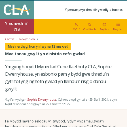
Y pencampwyr dros dir gwledig a busnes.
Ymunwch â'r
CLA
Cyfrif
Chwiliwch
English
Bwydlen
Cartref
Newyddion
Mae'r erthygl hon yn fwy na 12 mis oed
Mae tanau gwyllt yn dinistrio cefn gwlad
Ymgynghorydd Mynediad Cenedlaethol y CLA, Sophie
Dwerryhouse, yn esbonio pam y bydd gweithredu'n
gyfrifol yng nghefn gwlad yn lleihau'r risg o danau
gwyllt
Ysgrifenwyd gan
Sophie Dwerryhouse
.
Cyhoeddwyd gyntaf ar 29 Ebrill 2021
, ac yn
fwyaf diweddar adolygwyd ar 25 Chwefror 2025.
Fel y bydd llawer o aelodau yn gwybod, rydym yn parhau gyda'n
hymdrechion mewn perthynas â lledaenu'r gair am y Cod Cefn Gwlad, ei