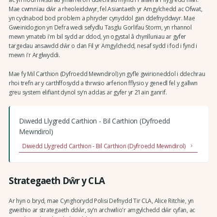
Mae cwmnïau dŵr a rheoleiddwyr, fel Asiantaeth yr Amgylchedd ac Ofwat,
yn cydnabod bod problem a phryder cynyddol gan ddefnyddwyr. Mae
Gweinidogion yn Defra wedi sefydlu Tasglu Gorlifau Storm, yn rhannol
mewn ymateb i'm bil sydd ar ddod, yn ogystal â chynlluniau ar gyfer
targedau ansawdd dŵr o dan Fil yr Amgylchedd, nesaf sydd i fod i fynd i
mewn i'r Arglwyddi.
Mae fy Mil Carthion (Dyfroedd Mewndirol) yn gyfle gwirioneddol i ddechrau
rhoi trefn ar y carthffosydd a thrwsio arferion fflysio y genedl fel y gallwn
greu system elifiant dynol sy'n addas ar gyfer yr 21ain ganrif.
Diwedd Llygredd Carthion - Bil Carthion (Dyfroedd
Mewndirol)
Diwedd Llygredd Carthion - Bil Carthion (Dyfroedd Mewndirol)
Strategaeth Dŵr y CLA
Ar hyn o bryd, mae Cynghorydd Polisi Defnydd Tir CLA, Alice Ritchie, yn
gweithio ar strategaeth ddŵr, sy'n archwilio'r amgylchedd dŵr cyfan, ac