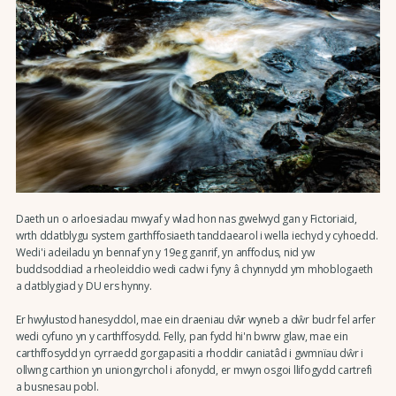
Daeth un o arloesiadau mwyaf y wlad hon nas gwelwyd gan y Fictoriaid,
wrth ddatblygu system garthffosiaeth tanddaearol i wella iechyd y cyhoedd.
Wedi'i adeiladu yn bennaf yn y 19eg ganrif, yn anffodus, nid yw
buddsoddiad a rheoleiddio wedi cadw i fyny â chynnydd ym mhoblogaeth
a datblygiad y DU ers hynny.
Er hwylustod hanesyddol, mae ein draeniau dŵr wyneb a dŵr budr fel arfer
wedi cyfuno yn y carthffosydd. Felly, pan fydd hi'n bwrw glaw, mae ein
carthffosydd yn cyrraedd gorgapasiti a rhoddir caniatâd i gwmnïau dŵr i
ollwng carthion yn uniongyrchol i afonydd, er mwyn osgoi llifogydd cartrefi
a busnesau pobl.