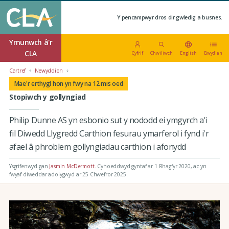
Y pencampwyr dros dir gwledig a busnes.
Ymunwch â'r
CLA
Cyfrif
Chwiliwch
English
Bwydlen
Cartref
Newyddion
Mae'r erthygl hon yn fwy na 12 mis oed
Stopiwch y gollyngiad
Philip Dunne AS yn esbonio sut y nododd ei ymgyrch a'i
fil Diwedd Llygredd Carthion fesurau ymarferol i fynd i'r
afael â phroblem gollyngiadau carthion i afonydd
Ysgrifenwyd gan
Jasmin McDermott
.
Cyhoeddwyd gyntaf ar 1 Rhagfyr 2020
, ac yn
fwyaf diweddar adolygwyd ar 25 Chwefror 2025.