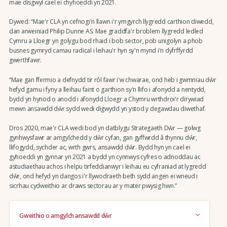
mae disgwyl cael ei chyhoeddi yn 2021.
Dywed: “Mae'r CLA yn cefnogi'n llawn i'r ymgyrch llygredd carthion diwedd,
dan arweiniad Philip Dunne AS. Mae graddfa'r broblem llygredd ledled
Cymru a Lloegr yn golygu bod rhaid i bob sector, pob unigolyn a phob
busnes gymryd camau radical i leihau'r hyn sy'n mynd i'n dyfrffyrdd
gwerthfawr.
“Mae gan ffermio a defnydd tir rôl fawr i'w chwarae, ond heb i gwmnïau dŵr
hefyd gamu i fyny a lleihau faint o garthion sy'n llifo i afonydd a nentydd,
bydd yn hynod o anodd i afonydd Lloegr a Chymru wrthdroi'r dirywiad
mewn ansawdd dŵr sydd wedi digwydd yn ystod y degawdau diwethaf.
Dros 2020, mae'r CLA wedi bod yn datblygu Strategaeth Dŵr — golwg
gynhwysfawr ar amgylchedd y dŵr cyfan, gan gyffwrdd â thynnu dŵr,
llifogydd, sychder ac, wrth gwrs, ansawdd dŵr. Bydd hyn yn cael ei
gyhoeddi yn gynnar yn 2021 a bydd yn cynnwys cyfres o adnoddau ac
astudiaethau achos i helpu tirfeddianwyr i leihau eu cyfraniad at lygredd
dŵr, ond hefyd yn dangos i'r llywodraeth beth sydd angen ei wneud i
sicrhau cydweithio ar draws sectorau ar y mater pwysig hwn.”
Gweithio o amgylch ansawdd dŵr