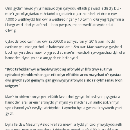
Ond gyda'r newid yn yr hinsawdd yn cynyddu effaith glawiad ledled y DU -
mae'r gorollyngiadau eithriadol a ganiateir o garthion heb ei drin o ryw
7,000 o weithfeydd trin dŵr a weithredir gan y 10 cwmni dŵr yng Nghymru a
Lloegr wedi dod yn arferol - i bob pwrpas, maent wedi'u trwyddedu i
ollwng.
Cyfaddefodd cwmnïau dŵr i 200,000 o achlysuron yn 2019 pan llifodd
carthion yn uniongyrchol i'n hafonydd am 1.5m awr. Mae pawb yn gwybod
bod hyn yn achos mawr o lygredd ac mae'n niweidiol i rywogaethau dyfrol a
hamdden dynol yn ac o amgylch ein hafonydd.
Bydd tirfeddianwyr a rheolwyr sydd ag afonydd yn llifo trwy eu tir yn
cydnabod y broblem hon gan ei bod yn effeithio ar eu mwynhad o'r cyrsiau
dŵr gwych sydd gennym, gan gynnwys yr afonydd sialc a'r dyfrhaenau bron
unigryw.
Mae'r broblem hon yn peri effaith fasnachol gynyddol os bydd pysgota a
hamdden arall ar ein hafonydd yn mynd yn afiach neu'n amhosibl. Yr hyn
sy'n ofynnol yw'r ewyllys wleidyddol i wynebu hyn a gwneud rhywbeth yn ei
gylch.
Dyna lle daw Mesur fy Aelod Preifat i mewn, a fydd yn codi ymwybyddiaeth
ac yn nodi mesurau ymarferol i ddechrau mynd i'r afael â'r llygredd hwn.