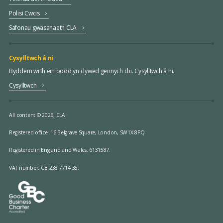
Polisi Cwcis
Safonau gwasanaeth CLA
Cysylltwch â ni
Byddem wrth ein bodd yn clywed gennych chi. Cysylltwch â ni.
Cysylltwch
All content © 2026, CLA.
Registered office:
16 Belgrave Square, London, SW1X 8PQ.
Registered in England and Wales: 6131587.
VAT number: GB 238 7714 35.