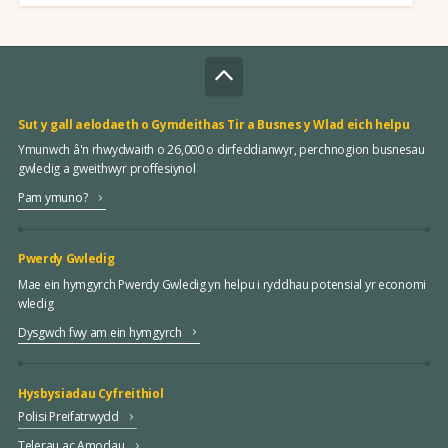
Sut y gall aelodaeth o Gymdeithas Tir a Busnes y Wlad eich helpu
Ymunwch â'n rhwydwaith o 26,000 o dirfeddianwyr, perchnogion busnesau
gwledig a gweithwyr proffesiynol
Pam ymuno?
Pwerdy Gwledig
Mae ein hymgyrch Pwerdy Gwledig yn helpu i ryddhau potensial yr economi
wledig
Dysgwch fwy am ein hymgyrch
Hysbysiadau Cyfreithiol
Polisi Preifatrwydd
Telerau ac Amodau