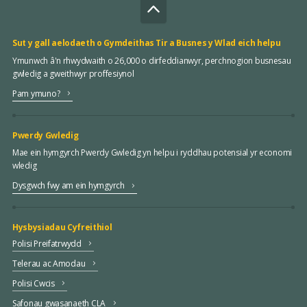
Sut y gall aelodaeth o Gymdeithas Tir a Busnes y Wlad eich helpu
Ymunwch â'n rhwydwaith o 26,000 o dirfeddianwyr, perchnogion busnesau
gwledig a gweithwyr proffesiynol
Pam ymuno?
Pwerdy Gwledig
Mae ein hymgyrch Pwerdy Gwledig yn helpu i ryddhau potensial yr economi
wledig
Dysgwch fwy am ein hymgyrch
Hysbysiadau Cyfreithiol
Polisi Preifatrwydd
Telerau ac Amodau
Polisi Cwcis
Safonau gwasanaeth CLA