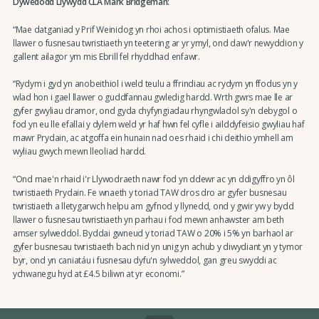
Dywedodd Llywydd CLA Mark Bridgeman:
“Mae datganiad y Prif Weinidog yn rhoi achos i optimistiaeth ofalus. Mae
llawer o fusnesau twristiaeth yn teetering ar yr ymyl, ond daw'r newyddion y
gallent ailagor ym mis Ebrill fel rhyddhad enfawr.
“Rydym i gyd yn anobeithiol i weld teulu a ffrindiau ac rydym yn ffodus yn y
wlad hon i gael llawer o guddfannau gwledig hardd. Wrth gwrs mae lle ar
gyfer gwyliau dramor, ond gyda chyfyngiadau rhyngwladol sy'n debygol o
fod yn eu lle efallai y dylem weld yr haf hwn fel cyfle i ailddyfeisio gwyliau haf
mawr Prydain, ac atgoffa ein hunain nad oes rhaid i chi deithio ymhell am
wyliau gwych mewn lleoliad hardd.
“Ond mae'n rhaid i'r Llywodraeth nawr fod yn ddewr ac yn ddigyffro yn ôl
twristiaeth Prydain. Fe wnaeth y toriad TAW dros dro ar gyfer busnesau
twristiaeth a lletygarwch helpu am gyfnod y llynedd, ond y gwir yw y bydd
llawer o fusnesau twristiaeth yn parhau i fod mewn anhawster am beth
amser sylweddol. Byddai gwneud y toriad TAW o 20% i 5% yn barhaol ar
gyfer busnesau twristiaeth bach nid yn unig yn achub y diwydiant yn y tymor
byr, ond yn caniatáu i fusnesau dyfu'n sylweddol, gan greu swyddi ac
ychwanegu hyd at £4.5 biliwn at yr economi.”