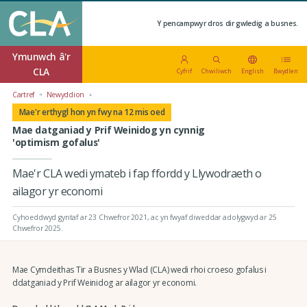
Y pencampwyr dros dir gwledig a busnes.
Ymunwch â'r
CLA
Cyfrif
Chwiliwch
English
Bwydlen
Cartref
Newyddion
Mae'r erthygl hon yn fwy na 12 mis oed
Mae datganiad y Prif Weinidog yn cynnig
'optimism gofalus'
Mae'r CLA wedi ymateb i fap ffordd y Llywodraeth o
ailagor yr economi
Cyhoeddwyd gyntaf ar 23 Chwefror 2021
, ac yn fwyaf diweddar adolygwyd ar 25
Chwefror 2025.
Mae Cymdeithas Tir a Busnes y Wlad (CLA) wedi rhoi croeso gofalus i
ddatganiad y Prif Weinidog ar ailagor yr economi.