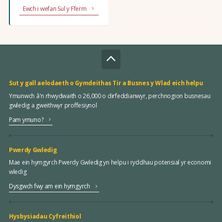
Ewch i wefan Sul y Fferm
Sut y gall aelodaeth o Gymdeithas Tir a Busnes y Wlad eich helpu
Ymunwch â'n rhwydwaith o 26,000 o dirfeddianwyr, perchnogion busnesau
gwledig a gweithwyr proffesiynol
Pam ymuno?
Pwerdy Gwledig
Mae ein hymgyrch Pwerdy Gwledig yn helpu i ryddhau potensial yr economi
wledig
Dysgwch fwy am ein hymgyrch
Hysbysiadau Cyfreithiol