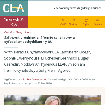
Y pencampwyr dros dir gwledig a busnes.
Ymunwch â'r
CLA
Cyfrif
Chwiliwch
English
Bwydlen
Cartref
Newyddion
Safbwynt brenhinol ar ffermio cynaliadwy a
dyfodol amaethyddiaeth y DU
Wrth siarad â Chyfarwyddwr CLA Canolbarth Lloegr,
Sophie Dwerryhouse, Ei Uchelder Brenhinol Duges
Caeredin, Noddwr Anrhydeddus LEAF, yn sôn am
ffermio cynaliadwy a Sul y Fferm Agored
Ysgrifenwyd gan
Sophie Dwerryhouse
.
Cyhoeddwyd gyntaf ar 26 Mai 2026
, ac yn
fwyaf diweddar adolygwyd ar 27 Mai 2026.