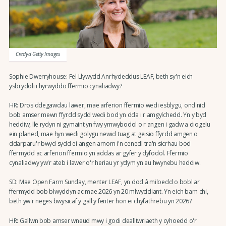
Credyd Getty Images
Sophie Dwerryhouse: Fel Llywydd Anrhydeddus LEAF, beth sy'n eich
ysbrydoli i hyrwyddo ffermio cynaliadwy?
HR: Dros ddegawdau lawer, mae arferion ffermio wedi esblygu, ond nid
bob amser mewn ffyrdd sydd wedi bod yn dda i'r amgylchedd. Yn y byd
heddiw, lle rydyn ni gymaint yn fwy ymwybodol o'r angen i gadw a diogelu
ein planed, mae hyn wedi golygu newid tuag at geisio ffyrdd amgen o
ddarparu'r bwyd sydd ei angen arnom i'n cenedl tra'n sicrhau bod
ffermydd ac arferion ffermio yn addas ar gyfer y dyfodol. Ffermio
cynaliadwy yw'r ateb i lawer o'r heriau yr ydym yn eu hwynebu heddiw.
SD: Mae Open Farm Sunday, menter LEAF, yn dod â miloedd o bobl ar
ffermydd bob blwyddyn ac mae 2026 yn 20 mlwyddiant. Yn eich barn chi,
beth yw'r neges bwysicaf y gall y fenter hon ei chyfathrebu yn 2026?
HR: Gallwn bob amser wneud mwy i godi dealltwriaeth y cyhoedd o'r