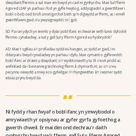
diwydiant ffermio a sut mae ein bwyd yn cael ei gynhyrchu. Mae Sul Fferm
Agored LEAF yn parhau i fod yn gyfle hwyliog, addysgiadol a gwerthfawr i
bobl o bob oed brofi uniongyrchol beth sy'n digwydd ar fferm, ac i ennill
gwerthfawrogiad o'u pwysigrwydd i ni i gyd.
SD: Pa ran ydych yn teimlo y dylai pobl ifanc ei chwarae wrth lunio dyfodol
ffermio cynaliadwy, a sut y gall Sul y Fferm Agored eu hysbrydoli?
AD: Mae'r sgiliau a'r profiadau sydd eu hangen, ac sydd ar gael, i ni
ddarparu bwyd cynaliadwy yn parhau i dyfu. Mae cymaint o gyfleoedd i
bobl ifanc ar draws y diwydiant; o'r wyddoniaeth y tu ôl i reoli pridd ac
anifeiliaid da i beirianneg technoleg fferm â chymorth AI; ac o'r creu
pecynnu newydd a mwy eco-gyfeillgar i'r rhyngweithio â'r cwsmer sydd
eisiau prynu bwyd da.
Ni fydd y rhan fwyaf o bobl ifanc yn ymwybodol o
amrywiaeth yr opsiynau ar gyfer gyrfa gyfoethog a
gwerth chweil. Er mai dim ond dechrau'r daith
cynhyrchu bwyd yw'r fferm, gall Sul y Fferm Agored