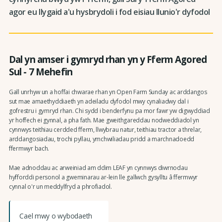
agor eu llygaid a'u hysbrydoli i fod eisiau llunio'r dyfodol
Dal yn amser i gymryd rhan yn y Fferm Agored
Sul - 7 Mehefin
Gall unrhyw un a hoffai chwarae rhan yn Open Farm Sunday ac arddangos
sut mae amaethyddiaeth yn adeiladu dyfodol mwy cynaliadwy dal i
gofrestru i gymryd rhan. Chi sydd i benderfynu pa mor fawr yw digwyddiad
yr hoffech ei gynnal, a pha fath. Mae gweithgareddau nodweddiadol yn
cynnwys teithiau cerdded fferm, llwybrau natur, teithiau tractor a threlar,
arddangosiadau, trochi pyllau, ymchwiliadau pridd a marchnadoedd
ffermwyr bach.
Mae adnoddau ac arweiniad am ddim LEAF yn cynnwys diwrnodau
hyfforddi personol a gweminarau ar-lein lle gallwch gysylltu â ffermwyr
cynnal o'r un meddylfryd a phrofiadol.
Cael mwy o wybodaeth