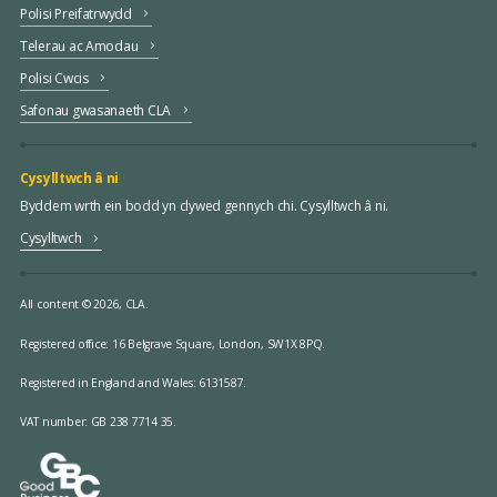
Polisi Preifatrwydd
Telerau ac Amodau
Polisi Cwcis
Safonau gwasanaeth CLA
Cysylltwch â ni
Byddem wrth ein bodd yn clywed gennych chi. Cysylltwch â ni.
Cysylltwch
All content © 2026, CLA.
Registered office:
16 Belgrave Square, London, SW1X 8PQ.
Registered in England and Wales: 6131587.
VAT number: GB 238 7714 35.