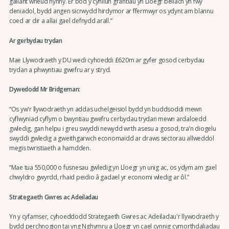
gallant wneud hynny. Er bod y cynllun grantiau yn Lloegr bellach yn fwy
deniadol, bydd angen sicrwydd hirdymor ar ffermwyr os ydynt am blannu
coed ar dir a allai gael defnydd arall.”
Ar gerbydau trydan
Mae Llywodraeth y DU wedi cyhoeddi £620m ar gyfer gosod cerbydau
trydan a phwyntiau gwefru ar y stryd.
Dywedodd Mr Bridgeman:
“Os yw'r llywodraeth yn addas uchelgeisiol bydd yn buddsoddi mewn
cyflwyniad cyflym o bwyntiau gwefru cerbydau trydan mewn ardaloedd
gwledig, gan helpu i greu swyddi newydd wrth asesu a gosod, tra'n diogelu
swyddi gwledig a gweithgarwch economaidd ar draws sectorau allweddol
megis twristiaeth a hamdden.
“Mae tua 550,000 o fusnesau gwledig yn Lloegr yn unig ac, os ydym am gael
chwyldro gwyrdd, rhaid peidio â gadael yr economi wledig ar ôl.”
Strategaeth Gwres ac Adeiladau
Yn y cyfamser, cyhoeddodd Strategaeth Gwres ac Adeiladau'r llywodraeth y
bydd perchnogion tai yng Nghymru a Lloegr yn cael cynnig cymorthdaliadau