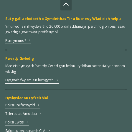
Sut y gall aelodaeth o Gymdeithas Tir a Busnes y Wlad eich helpu
Ymunwch â'n rhwydwaith o 26,000 o dirfeddianwyr, perchnogion busnesau
gwledig a gweithwyr proffesiynol
Pam ymuno?
Pwerdy Gwledig
Mae ein hymgyrch Pwerdy Gwledig yn helpu i ryddhau potensial yr economi
wledig
Dysgwch fwy am ein hymgyrch
Hysbysiadau Cyfreithiol
Polisi Preifatrwydd
Telerau ac Amodau
Polisi Cwcis
Safonau gwasanaeth CLA