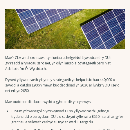
Mae'r CLA wedi croesawu cynlluniau uchelgeisiol Llywodraeth y DU i
gyrraedd allyriadau sero net, yn dilyn lansio ei Strategaeth Sero Net:
Adeiladu Yn Ôl-Wyrddach.
Dywed y llywodraeth y bydd y strategaeth yn helpu i sicrhau 440,000 o
swyddi a datgloi £90bn mewn buddsoddiad yn 2030 ar lwybr y DU i sero
net erbyn 2050.
Mae buddsoddiadau newydd a gyhoeddir yn cynnwys:
£350m ychwanegol o ymrwymiad £1bn y llywodraeth i gefnogi
trydaneiddio cerbydau'r DU a'u cadwyni cyflenwi a £620m arall ar gyfer
grantiau a seilwaith cerbydau trydan wedi'u targedu.