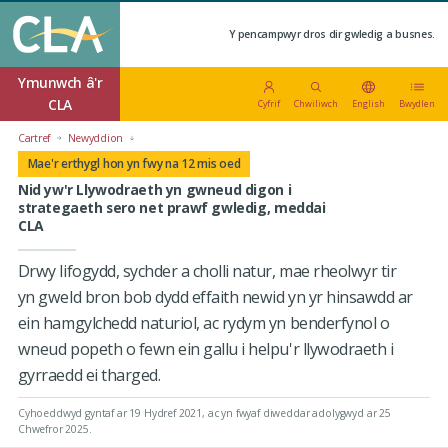
Y pencampwyr dros dir gwledig a busnes.
Ymunwch â'r
CLA
Cyfrif
Chwiliwch
English
Bwydlen
Cartref
Newyddion
Mae'r erthygl hon yn fwy na 12 mis oed
Nid yw'r Llywodraeth yn gwneud digon i
strategaeth sero net prawf gwledig, meddai
CLA
Drwy lifogydd, sychder a cholli natur, mae rheolwyr tir
yn gweld bron bob dydd effaith newid yn yr hinsawdd ar
ein hamgylchedd naturiol, ac rydym yn benderfynol o
wneud popeth o fewn ein gallu i helpu'r llywodraeth i
gyrraedd ei tharged.
Cyhoeddwyd gyntaf ar 19 Hydref 2021
, ac yn fwyaf diweddar adolygwyd ar 25
Chwefror 2025.