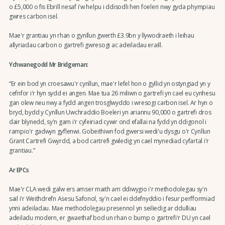
o £5,000 o fis Ebrill nesaf i'w helpu i ddisodli hen foeleri nwy gyda phympiau
gwres carbon isel.
Mae'r grantiau yn rhan o gynllun gwerth £3.9bn y llywodraeth i leihau
allyriadau carbon o gartrefi gwresogi ac adeiladau eraill.
Ychwanegodd Mr Bridgeman:
“Er ein bod yn croesawu'r cynllun, mae'r lefel hon o gyllid yn ostyngiad yn y
cefnfor i'r hyn sydd ei angen. Mae tua 26 miliwn o gartrefi yn cael eu cynhesu
gan olew neu nwy a fydd angen trosglwyddo i wresogi carbon isel. Ar hyn o
bryd, bydd y Cynllun Uwchraddio Boeleri yn ariannu 90,000 o gartrefi dros
dair blynedd, sy'n gam i'r cyfeiriad cywir ond efallai na fydd yn ddigonol i
rampio'r gadwyn gyflenwi. Gobeithiwn fod gwersi wedi'u dysgu o'r Cynllun
Grant Cartrefi Gwyrdd, a bod cartrefi gwledig yn cael mynediad cyfartal i'r
grantiau.”
Ar EPCs
Mae'r CLA wedi galw ers amser maith am ddiwygio i'r methodolegau sy'n
sail i'r Weithdrefn Asesu Safonol, sy'n cael ei ddefnyddio i fesur perfformiad
ynni adeiladau. Mae methodolegau presennol yn seiliedig ar ddulliau
adeiladu modern, er gwaethaf bod un rhan o bump o gartrefi'r DU yn cael