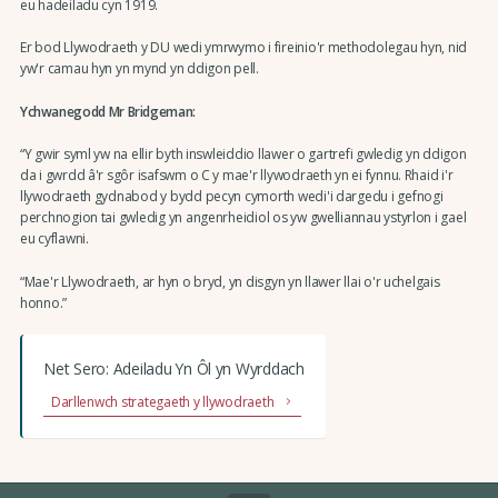
eu hadeiladu cyn 1919.
Er bod Llywodraeth y DU wedi ymrwymo i fireinio'r methodolegau hyn, nid
yw'r camau hyn yn mynd yn ddigon pell.
Ychwanegodd Mr Bridgeman:
“Y gwir syml yw na ellir byth inswleiddio llawer o gartrefi gwledig yn ddigon
da i gwrdd â'r sgôr isafswm o C y mae'r llywodraeth yn ei fynnu. Rhaid i'r
llywodraeth gydnabod y bydd pecyn cymorth wedi'i dargedu i gefnogi
perchnogion tai gwledig yn angenrheidiol os yw gwelliannau ystyrlon i gael
eu cyflawni.
“Mae'r Llywodraeth, ar hyn o bryd, yn disgyn yn llawer llai o'r uchelgais
honno.”
Net Sero: Adeiladu Yn Ôl yn Wyrddach
Darllenwch strategaeth y llywodraeth