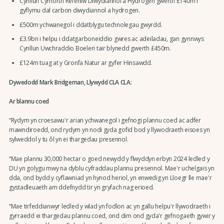
Cynllun Cymorth Refeniw Diwydiannol a Hydrogen gwerth £140m i
gyflymu dal carbon diwydiannol a hydrogen.
£500m ychwanegol i ddatblygu technolegau gwyrdd.
£3.9bn i helpu i ddatgarboneiddio gwres ac adeiladau, gan gynnwys
Cynllun Uwchraddio Boeleri tair blynedd gwerth £450m.
£124m tuag at y Gronfa Natur ar gyfer Hinsawdd.
Dywedodd Mark Bridgeman, Llywydd CLA CLA:
Ar blannu coed
“Rydym yn croesawu'r arian ychwanegol i gefnogi plannu coed ac adfer
mawndiroedd, ond rydym yn nodi gyda gofid bod y llywodraeth eisoes yn
sylweddol y tu ôl yn ei thargedau presennol.
“Mae plannu 30,000 hectar o goed newydd y flwyddyn erbyn 2024 ledled y
DU yn golygu mwy na dyblu cyfraddau plannu presennol. Mae'r uchelgais yn
dda, ond bydd y cyflawniad yn hynod heriol, yn enwedig yn Lloegr lle mae'r
gystadleuaeth am ddefnydd tir yn gryfach nag erioed.
“Mae tirfeddianwyr ledled y wlad yn fodlon ac yn gallu helpu'r llywodraeth i
gyrraedd ei thargedau plannu coed, ond dim ond gyda'r gefnogaeth gywir y