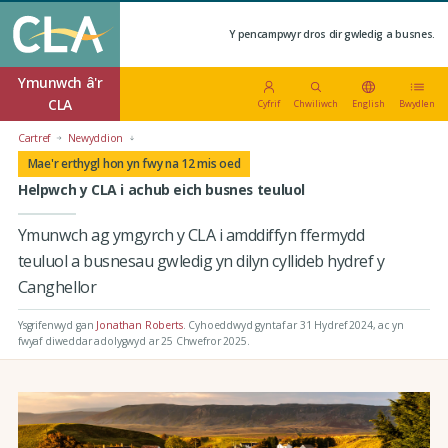
Y pencampwyr dros dir gwledig a busnes.
Ymunwch â'r
CLA
Cyfrif
Chwiliwch
English
Bwydlen
Cartref
Newyddion
Mae'r erthygl hon yn fwy na 12 mis oed
Helpwch y CLA i achub eich busnes teuluol
Ymunwch ag ymgyrch y CLA i amddiffyn ffermydd
teuluol a busnesau gwledig yn dilyn cyllideb hydref y
Canghellor
Ysgrifenwyd gan
Jonathan Roberts
.
Cyhoeddwyd gyntaf ar 31 Hydref 2024
, ac yn
fwyaf diweddar adolygwyd ar 25 Chwefror 2025.