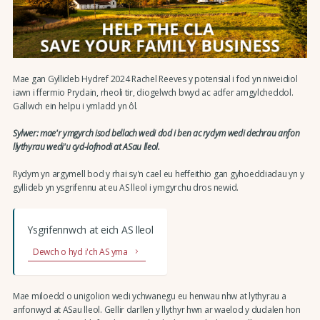
Mae gan Gyllideb Hydref 2024 Rachel Reeves y potensial i fod yn niweidiol
iawn i ffermio Prydain, rheoli tir, diogelwch bwyd ac adfer amgylcheddol.
Gallwch ein helpu i ymladd yn ôl.
Sylwer: mae'r ymgyrch isod bellach wedi dod i ben ac rydym wedi dechrau anfon
llythyrau wedi'u cyd-lofnodi at ASau lleol.
Rydym yn argymell bod y rhai sy'n cael eu heffeithio gan gyhoeddiadau yn y
gyllideb yn ysgrifennu at eu AS lleol i ymgyrchu dros newid.
Ysgrifennwch at eich AS lleol
Dewch o hyd i'ch AS yma
Mae miloedd o unigolion wedi ychwanegu eu henwau nhw at lythyrau a
anfonwyd at ASau lleol. Gellir darllen y llythyr hwn ar waelod y dudalen hon