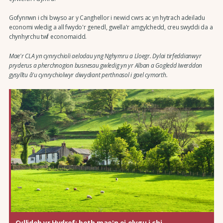
Gofynnwn i chi bwyso ar y Canghellor i newid cwrs ac yn hytrach adeiladu
economi wledig a all fwydo'r genedl, gwella'r amgylchedd, creu swyddi da a
chynhyrchu twf economaidd.
Mae'r CLA yn cynrychioli aelodau yng Nghymru a Lloegr. Dylai tirfeddianwyr
pryderus a pherchnogion busnesau gwledig yn yr Alban a Gogledd Iwerddon
gysylltu â'u cynrychiolwyr diwydiant perthnasol i gael cymorth.
Cyllideb yr Hydref: beth mae'n ei olygu i chi