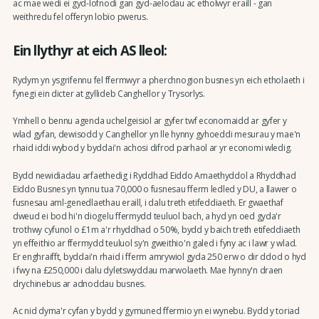
ac mae wedi ei gyd-lofnodi gan gyd-aelodau ac etholwyr eraill - gan
weithredu fel offeryn lobïo pwerus.
Ein llythyr at eich AS lleol:
Rydym yn ysgrifennu fel ffermwyr a pherchnogion busnes yn eich etholaeth i
fynegi ein dicter at gyllideb Canghellor y Trysorlys.
Ymhell o bennu agenda uchelgeisiol ar gyfer twf economaidd ar gyfer y
wlad gyfan, dewisodd y Canghellor yn lle hynny gyhoeddi mesurau y mae'n
rhaid iddi wybod y byddai'n achosi difrod parhaol ar yr economi wledig.
Bydd newidiadau arfaethedig i Ryddhad Eiddo Amaethyddol a Rhyddhad
Eiddo Busnes yn tynnu tua 70,000 o fusnesau fferm ledled y DU, a llawer o
fusnesau aml-genedlaethau eraill, i dalu treth etifeddiaeth. Er gwaethaf
dweud ei bod hi'n diogelu ffermydd teuluol bach, a hyd yn oed gyda'r
trothwy cyfunol o £1m a'r rhyddhad o 50%, bydd y baich treth etifeddiaeth
yn effeithio ar ffermydd teuluol sy'n gweithio'n galed i fyny ac i lawr y wlad.
Er enghraifft, byddai'n rhaid i fferm amrywiol gyda 250 erw o dir ddod o hyd
i fwy na £250,000 i dalu dyletswyddau marwolaeth. Mae hynny'n draen
drychinebus ar adnoddau busnes.
Ac nid dyma'r cyfan y bydd y gymuned ffermio yn ei wynebu. Bydd y toriad