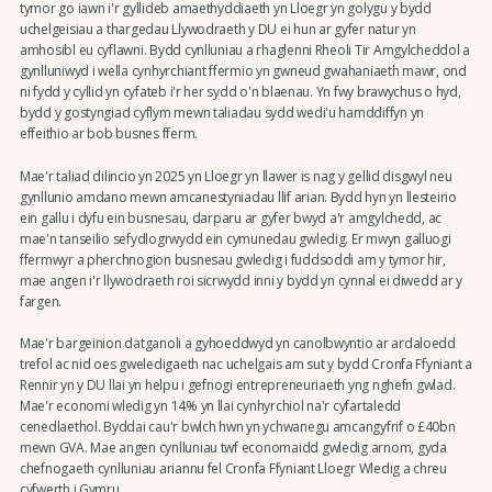
tymor go iawn i'r gyllideb amaethyddiaeth yn Lloegr yn golygu y bydd
uchelgeisiau a thargedau Llywodraeth y DU ei hun ar gyfer natur yn
amhosibl eu cyflawni. Bydd cynlluniau a rhaglenni Rheoli Tir Amgylcheddol a
gynlluniwyd i wella cynhyrchiant ffermio yn gwneud gwahaniaeth mawr, ond
ni fydd y cyllid yn cyfateb i'r her sydd o'n blaenau. Yn fwy brawychus o hyd,
bydd y gostyngiad cyflym mewn taliadau sydd wedi'u hamddiffyn yn
effeithio ar bob busnes fferm.
Mae'r taliad dilincio yn 2025 yn Lloegr yn llawer is nag y gellid disgwyl neu
gynllunio amdano mewn amcanestyniadau llif arian. Bydd hyn yn llesteirio
ein gallu i dyfu ein busnesau, darparu ar gyfer bwyd a'r amgylchedd, ac
mae'n tanseilio sefydlogrwydd ein cymunedau gwledig. Er mwyn galluogi
ffermwyr a pherchnogion busnesau gwledig i fuddsoddi am y tymor hir,
mae angen i'r llywodraeth roi sicrwydd inni y bydd yn cynnal ei diwedd ar y
fargen.
Mae'r bargeinion datganoli a gyhoeddwyd yn canolbwyntio ar ardaloedd
trefol ac nid oes gweledigaeth nac uchelgais am sut y bydd Cronfa Ffyniant a
Rennir yn y DU llai yn helpu i gefnogi entrepreneuriaeth yng nghefn gwlad.
Mae'r economi wledig yn 14% yn llai cynhyrchiol na'r cyfartaledd
cenedlaethol. Byddai cau'r bwlch hwn yn ychwanegu amcangyfrif o £40bn
mewn GVA. Mae angen cynlluniau twf economaidd gwledig arnom, gyda
chefnogaeth cynlluniau ariannu fel Cronfa Ffyniant Lloegr Wledig a chreu
cyfwerth i Gymru.