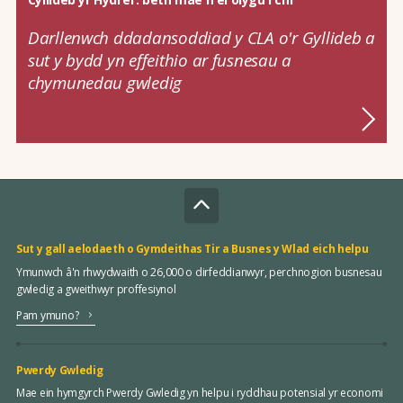
Darllenwch ddadansoddiad y CLA o'r Gyllideb a
sut y bydd yn effeithio ar fusnesau a
chymunedau gwledig
Sut y gall aelodaeth o Gymdeithas Tir a Busnes y Wlad eich helpu
Ymunwch â'n rhwydwaith o 26,000 o dirfeddianwyr, perchnogion busnesau
gwledig a gweithwyr proffesiynol
Pam ymuno?
Pwerdy Gwledig
Mae ein hymgyrch Pwerdy Gwledig yn helpu i ryddhau potensial yr economi