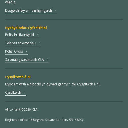
wledig
Dysgwch fwy am ein hymgyrch
Hysbysiadau Cyfreithiol
Polisi Preifatrwydd
Telerau ac Amodau
Polisi Cwcis
Safonau gwasanaeth CLA
Cysylltwch â ni
Byddem wrth ein bodd yn clywed gennych chi. Cysylltwch â ni.
Cysylltwch
All content © 2026, CLA.
Registered office:
16 Belgrave Square, London, SW1X 8PQ.