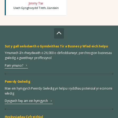
Jimmy Tse
Uwch Gynghorydd Treth, Llundain
Sut y gall aelodaeth o Gymdeithas Tir a Busnes y Wlad eich helpu
Ymunwch â'n rhwydwaith o 26,000 o dirfeddianwyr, perchnogion busnesau
gwledig a gweithwyr proffesiynol
Pam ymuno?
Pwerdy Gwledig
Mae ein hymgyrch Pwerdy Gwledig yn helpu i ryddhau potensial yr economi
wledig
Dysgwch fwy am ein hymgyrch
Hysbysiadau Cyfreithiol