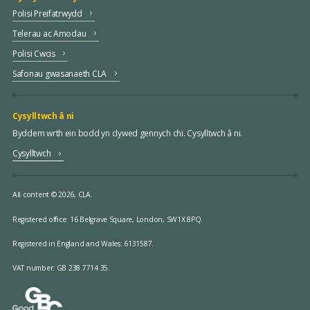
Polisi Preifatrwydd
Telerau ac Amodau
Polisi Cwcis
Safonau gwasanaeth CLA
Cysylltwch â ni
Byddem wrth ein bodd yn clywed gennych chi. Cysylltwch â ni.
Cysylltwch
All content © 2026, CLA.
Registered office:
16 Belgrave Square, London, SW1X 8PQ.
Registered in England and Wales: 6131587.
VAT number: GB 238 7714 35.