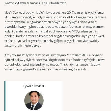
TAW yn cyflawni ei amcan i leihau'r bwlch treth.
Mae'r CLA wedi bod yn lobïo'r llywodraeth ers 2017 pan gynigiwyd y fenter
MTD am y tro cyntaf, ac rydym wedi bod yn eirioli bod angen mwy o amser i
brofi'r systemau a'r gwasanaethau newydd yn drylwyr. Er bod yr oedi
diweddar hwn yn gyhoeddiad croesawus iawn i fusnesau roi mwy o amser
iddynt baratoi ar gyfer y rhandaliad diweddaraf o MTD, rydym yn dal i
bryderu bod yr amserlen bresennol ar gyfer diwygiadau - hyd yn oed wedi
ei ohirio - yn cael ei gweithredu'n rhy gyflym ac y gallai roi cyfanrwydd y
system dreth mewn perygl.
Am y tro, mae'r llywodraeth yn dal i ymrwymo i'r prosiect MTD, a'r cyngor
cyffredinol yw y dylech ddechrau digideiddio'ch cofnodion cyfrifyddu nawr
os nad ydych wedi gwneud hynny eisoes. Yn sicr, dyma'r amser i feddwl
ymlaen llaw a gwneud y gorau o'r amser ychwanegol a roddir.
Cyswllt allweddol: