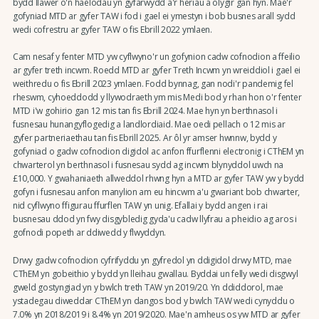
bydd llawer o'n haelodau yn gyfarwydd â'r heriau a olygir gan hyn. Mae'r
gofyniad MTD ar gyfer TAW i fod i gael ei ymestyn i bob busnes arall sydd
wedi cofrestru ar gyfer TAW o fis Ebrill 2022 ymlaen.
Cam nesaf y fenter MTD yw cyflwyno'r un gofynion cadw cofnodion a ffeilio
ar gyfer treth incwm. Roedd MTD ar gyfer Treth Incwm yn wreiddiol i gael ei
weithredu o fis Ebrill 2023 ymlaen. Fodd bynnag, gan nodi'r pandemig fel
rheswm, cyhoeddodd y llywodraeth ym mis Medi bod y rhan hon o'r fenter
MTD i'w gohirio gan 12 mis tan fis Ebrill 2024. Mae hyn yn berthnasol i
fusnesau hunangyflogedig a landlordiaid. Mae oedi pellach o 12 mis ar
gyfer partneriaethau tan fis Ebrill 2025. Ar ôl yr amser hwnnw, bydd y
gofyniad o gadw cofnodion digidol ac anfon ffurflenni electronig i CThEM yn
chwarterol yn berthnasol i fusnesau sydd ag incwm blynyddol uwch na
£10,000. Y gwahaniaeth allweddol rhwng hyn a MTD ar gyfer TAW yw y bydd
gofyn i fusnesau anfon manylion am eu hincwm a'u gwariant bob chwarter,
nid cyflwyno ffigurau ffurflen TAW yn unig. Efallai y bydd angen i rai
busnesau ddod yn fwy disgybledig gyda'u cadw llyfrau a pheidio ag aros i
gofnodi popeth ar ddiwedd y flwyddyn.
Drwy gadw cofnodion cyfrifyddu yn gyfredol yn ddigidol drwy MTD, mae
CThEM yn gobeithio y bydd yn lleihau gwallau. Byddai un felly wedi disgwyl
gweld gostyngiad yn y bwlch treth TAW yn 2019/20. Yn ddiddorol, mae
ystadegau diweddar CThEM yn dangos bod y bwlch TAW wedi cynyddu o
7.0% yn 2018/2019 i 8.4% yn 2019/2020. Mae'n amheus os yw MTD ar gyfer