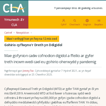
Y pencampwyr dros dir gwledig a busnes.
Ymunwch â'r
CLA
Cyfrif
Chwiliwch
English
Bwydlen
Cartref
Newyddion
Mae'r erthygl hon yn fwy na 12 mis oed
Gohirio cyflwyno'r Dreth yn Ddigidol
Mae gofynion cadw cofnodion digidol a ffeilio ar gyfer
treth incwm wedi cael eu gohirio oherwydd y pandemig
Ysgrifenwyd gan
Jimmy Tse
.
Cyhoeddwyd gyntaf ar 7 Hydref 2021
, ac yn fwyaf
diweddar adolygwyd ar 25 Chwefror 2025.
Cyflwynwyd Gwneud Treth yn Ddigidol (MTD) ar gyfer TAW gyntaf yn ôl ym
mis Ebrill 2019. Arweiniodd MTD at fod llawer o fusnesau sydd wedi
cofrestru â throsiant yn fwy na £85,000 yn gofyn i gadw cofnodion digidol a
defnyddio meddalwedd cyfrifyddu i gwblhau eu ffurflenni TAW. Yn ddiau,