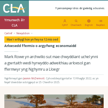
Y pencampwyr dros dir gwledig a busnes.
Ymunwch â'r
CLA
Cyfrif
Chwiliwch
English
Bwydlen
Cartref
Newyddion
Mae'r erthygl hon yn fwy na 12 mis oed
Arloesedd ffermio o argyfwng economaidd
Mark Rowe yn archwilio sut mae chwyddiant uchel ynni
a gwrtaith wedi hyrwyddo adweithiau arloesol gan
ffermwyr yng Nghymru a Lloegr
Ysgrifenwyd gan
Jasmin McDermott
.
Cyhoeddwyd gyntaf ar 13 Rhagfyr 2022
, ac yn
fwyaf diweddar adolygwyd ar 25 Chwefror 2025.