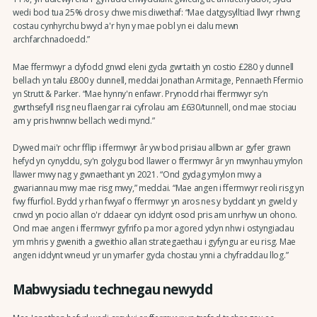
wedi bod tua 25% dros y chwe mis diwethaf: “Mae datgysylltiad llwyr rhwng
costau cynhyrchu bwyd a'r hyn y mae pobl yn ei dalu mewn
archfarchnadoedd.”
Mae ffermwyr a dyfodd gnwd eleni gyda gwrtaith yn costio £280 y dunnell
bellach yn talu £800 y dunnell, meddai Jonathan Armitage, Pennaeth Ffermio
yn Strutt & Parker. “Mae hynny'n enfawr. Prynodd rhai ffermwyr sy'n
gwrthsefyll risg neu flaengar rai cyfrolau am £630/tunnell, ond mae stociau
am y pris hwnnw bellach wedi mynd.”
Dywed mai'r ochr fflip i ffermwyr âr yw bod prisiau allbwn ar gyfer grawn
hefyd yn cynyddu, sy'n golygu bod llawer o ffermwyr âr yn mwynhau ymylon
llawer mwy nag y gwnaethant yn 2021. “Ond gydag ymylon mwy a
gwariannau mwy mae risg mwy,” meddai. “Mae angen i ffermwyr reoli risg yn
fwy ffurfiol. Bydd y rhan fwyaf o ffermwyr yn aros nes y byddant yn gweld y
cnwd yn pocio allan o'r ddaear cyn iddynt osod pris am unrhyw un ohono.
Ond mae angen i ffermwyr gyfrifo pa mor agored ydyn nhw i ostyngiadau
ym mhris y gwenith a gweithio allan strategaethau i gyfyngu ar eu risg. Mae
angen iddynt wneud yr un ymarfer gyda chostau ynni a chyfraddau llog.”
Mabwysiadu technegau newydd