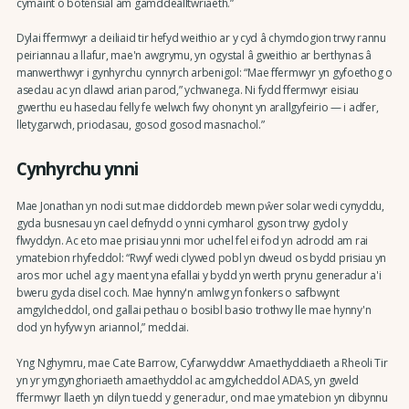
cymaint o botensial am gamddealltwriaeth.”
Dylai ffermwyr a deiliaid tir hefyd weithio ar y cyd â chymdogion trwy rannu
peiriannau a llafur, mae'n awgrymu, yn ogystal â gweithio ar berthynas â
manwerthwyr i gynhyrchu cynnyrch arbenigol: “Mae ffermwyr yn gyfoethog o
asedau ac yn dlawd arian parod,” ychwanega. Ni fydd ffermwyr eisiau
gwerthu eu hasedau felly fe welwch fwy ohonynt yn arallgyfeirio — i adfer,
lletygarwch, priodasau, gosod gosod masnachol.”
Cynhyrchu ynni
Mae Jonathan yn nodi sut mae diddordeb mewn pŵer solar wedi cynyddu,
gyda busnesau yn cael defnydd o ynni cymharol gyson trwy gydol y
flwyddyn. Ac eto mae prisiau ynni mor uchel fel ei fod yn adrodd am rai
ymatebion rhyfeddol: “Rwyf wedi clywed pobl yn dweud os bydd prisiau yn
aros mor uchel ag y maent yna efallai y bydd yn werth prynu generadur a'i
bweru gyda disel coch. Mae hynny'n amlwg yn fonkers o safbwynt
amgylcheddol, ond gallai pethau o bosibl basio trothwy lle mae hynny'n
dod yn hyfyw yn ariannol,” meddai.
Yng Nghymru, mae Cate Barrow, Cyfarwyddwr Amaethyddiaeth a Rheoli Tir
yn yr ymgynghoriaeth amaethyddol ac amgylcheddol ADAS, yn gweld
ffermwyr llaeth yn dilyn tuedd y generadur, ond mae ymatebion yn dibynnu