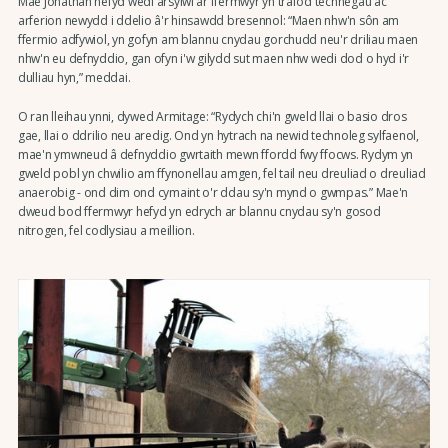
Mae Jonathan hefyd wedi arsylwi ar ffermwyr yn trafod technegau ac
arferion newydd i ddelio â'r hinsawdd bresennol: “Maen nhw'n sôn am
ffermio adfywiol, yn gofyn am blannu cnydau gorchudd neu'r driliau maen
nhw'n eu defnyddio, gan ofyn i'w gilydd sut maen nhw wedi dod o hyd i'r
dulliau hyn,” meddai.
O ran lleihau ynni, dywed Armitage: “Rydych chi'n gweld llai o basio dros
gae, llai o ddrilio neu aredig. Ond yn hytrach na newid technoleg sylfaenol,
mae'n ymwneud â defnyddio gwrtaith mewn ffordd fwy ffocws. Rydym yn
gweld pobl yn chwilio am ffynonellau amgen, fel tail neu dreuliad o dreuliad
anaerobig - ond dim ond cymaint o'r ddau sy'n mynd o gwmpas.” Mae'n
dweud bod ffermwyr hefyd yn edrych ar blannu cnydau sy'n gosod
nitrogen, fel codlysiau a meillion.