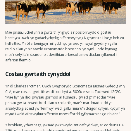
Mae prisiau uchel ynni a gwrtaith, ynghyd â'r posibilrwydd o gostau
benthyca uwch, yn gadael ychydig o ffermwyr yng Nghymru a Lloegr heb eu
heffeithio. Yn ôl arbenigwyr, ni fydd hyd yn oed y mwyaf gwydn yn gallu
reidio allan yr hinsawdd economaidd bresennol yn syml. Fodd bynnag,
mae'r sefyllfa'n sbarduno adweithiau arloesol a newidiadau sylfaenol i
arferion ffermio.
Costau gwrtaith cynyddol
Yn ôl Charles Trotman, Uwch Gynghorydd Economeg a Busnes Gwledig yn y
CLA, mae costau gwrtaith wedi codi hyd at 500% ers mis Tachwedd 2020.
“Mae hyn yn rhoi pwysau gormod ar fusnesau gwledig,” meddai. “Mae
prisiau gwrtaith wedi bod allan o reolaeth, mae'r marchnadoedd yn
ansefydlogi ac nid yw ffermwyr wedi gallu lliniaru'n ddigon cyflym. Rydym yn
mynd i weld ailstrwythuro ffermio mewn ffordd gyflymach nag o'r blaen.”
Y broblem, ychwanega, yw nad yw chwyddiant defnyddwyr, ar oddeutu 10-
11%, yn adlewyrchu'r gyfradd chwyddiant gwledig ac amaethyddol, sydd