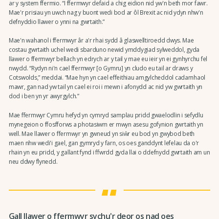
ar y system ffermio. “I ffermwyr defaid a chig eidion nid yw'n beth mor fawr.
Mae'r prisiau yn uwch nag y buont wedi bod ar ôl Brexit ac nid ydyn nhw'n
defnyddio llawer o ynni na gwrtaith.”
Mae'n wahanol i ffermwyr âr a'r rhai sydd â glaswelltiroedd dwys. Mae
costau gwrtaith uchel wedi sbarduno newid ymddygiad sylweddol, gyda
llawer o ffermwyr bellach yn edrych ar y tail y mae eu ieir yn ei gynhyrchu fel
nwydd. “Rydyn ni'n cael ffermwyr [o Gymru] yn cludo eu tail ar draws y
Cotswolds,” meddai. “Mae hyn yn cael effeithiau amgylcheddol cadarnhaol
mawr, gan nad yw tail yn cael ei roi i mewn i afonydd ac nid yw gwrtaith yn
dod i ben yn yr awyrgylch.”
Mae ffermwyr Cymru hefyd yn cymryd samplau pridd gwaelodlin i sefydlu
mynegeion o ffosfforws a photasiwm er mwyn asesu gofynion gwrtaith yn
well. Mae llawer o ffermwyr yn gwneud yn siŵr eu bod yn gwybod beth
maen nhw wedi'i gael, gan gymryd y farn, os oes ganddynt lefelau da o'r
rhain yn eu pridd, y gallant fynd i ffwrdd gyda llai o ddefnydd gwrtaith am un
neu ddwy flynedd.
Gall llawer o ffermwyr sychu'r deor os nad oes