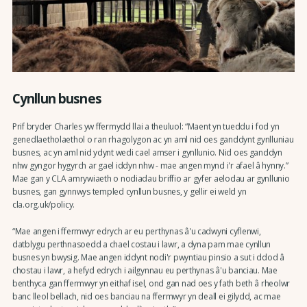
Cynllun busnes
Prif bryder Charles yw ffermydd llai a theuluol: “Maent yn tueddu i fod yn
genedlaetholaethol o ran rhagolygon ac yn aml nid oes ganddynt gynlluniau
busnes, ac yn aml nid ydynt wedi cael amser i gynllunio. Nid oes ganddyn
nhw gyngor hygyrch ar gael iddyn nhw - mae angen mynd i'r afael â hynny.”
Mae gan y CLA amrywiaeth o nodiadau briffio ar gyfer aelodau ar gynllunio
busnes, gan gynnwys templed cynllun busnes, y gellir ei weld yn
cla.org.uk/policy.
“Mae angen i ffermwyr edrych ar eu perthynas â'u cadwyni cyflenwi,
datblygu perthnasoedd a chael costau i lawr, a dyna pam mae cynllun
busnes yn bwysig. Mae angen iddynt nodi'r pwyntiau pinsio a sut i ddod â
chostau i lawr, a hefyd edrych i ailgynnau eu perthynas â'u banciau. Mae
benthyca gan ffermwyr yn eithaf isel, ond gan nad oes y fath beth â rheolwr
banc lleol bellach, nid oes banciau na ffermwyr yn deall ei gilydd, ac mae