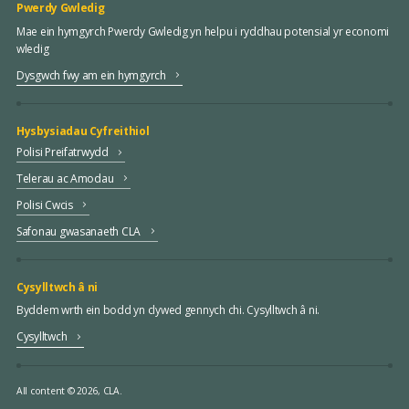
Pwerdy Gwledig
Mae ein hymgyrch Pwerdy Gwledig yn helpu i ryddhau potensial yr economi
wledig
Dysgwch fwy am ein hymgyrch
Hysbysiadau Cyfreithiol
Polisi Preifatrwydd
Telerau ac Amodau
Polisi Cwcis
Safonau gwasanaeth CLA
Cysylltwch â ni
Byddem wrth ein bodd yn clywed gennych chi. Cysylltwch â ni.
Cysylltwch
All content © 2026, CLA.