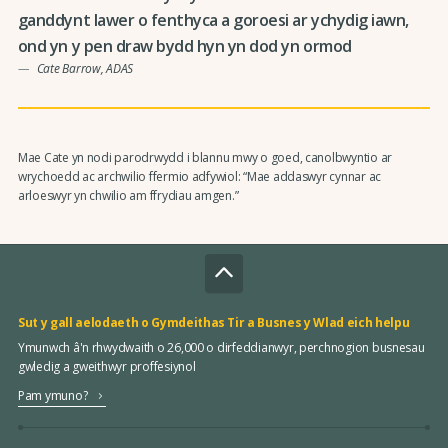
ganddynt lawer o fenthyca a goroesi ar ychydig iawn,
ond yn y pen draw bydd hyn yn dod yn ormod
Cate Barrow, ADAS
Mae Cate yn nodi parodrwydd i blannu mwy o goed, canolbwyntio ar
wrychoedd ac archwilio ffermio adfywiol: “Mae addaswyr cynnar ac
arloeswyr yn chwilio am ffrydiau amgen.”
Sut y gall aelodaeth o Gymdeithas Tir a Busnes y Wlad eich helpu
Ymunwch â'n rhwydwaith o 26,000 o dirfeddianwyr, perchnogion busnesau
gwledig a gweithwyr proffesiynol
Pam ymuno?