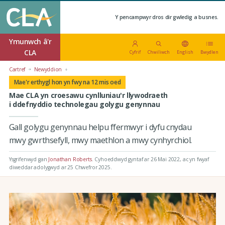
Y pencampwyr dros dir gwledig a busnes.
Ymunwch â'r
CLA
Cyfrif
Chwiliwch
English
Bwydlen
Cartref
Newyddion
Mae'r erthygl hon yn fwy na 12 mis oed
Mae CLA yn croesawu cynlluniau'r llywodraeth
i ddefnyddio technolegau golygu genynnau
Gall golygu genynnau helpu ffermwyr i dyfu cnydau
mwy gwrthsefyll, mwy maethlon a mwy cynhyrchiol.
Ysgrifenwyd gan
Jonathan Roberts
.
Cyhoeddwyd gyntaf ar 26 Mai 2022
, ac yn fwyaf
diweddar adolygwyd ar 25 Chwefror 2025.