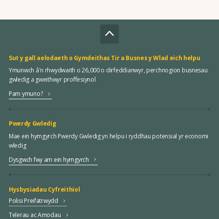
Sut y gall aelodaeth o Gymdeithas Tir a Busnes y Wlad eich helpu
Ymunwch â'n rhwydwaith o 26,000 o dirfeddianwyr, perchnogion busnesau
gwledig a gweithwyr proffesiynol
Pam ymuno?
Pwerdy Gwledig
Mae ein hymgyrch Pwerdy Gwledig yn helpu i ryddhau potensial yr economi
wledig
Dysgwch fwy am ein hymgyrch
Hysbysiadau Cyfreithiol
Polisi Preifatrwydd
Telerau ac Amodau