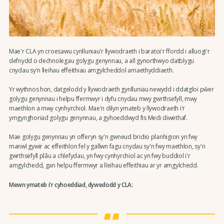
Mae'r CLA yn croesawu cynlluniau'r llywodraeth i baratoi'r ffordd i alluogi'r
defnydd o dechnolegau golygu genynnau, a all gynorthwyo datblygu
cnydau sy'n lleihau effeithiau amgylcheddol amaethyddiaeth.
Yr wythnos hon, datgelodd y llywodraeth gynlluniau newydd i ddatgloi pŵer
golygu genynnau i helpu ffermwyr i dyfu cnydau mwy gwrthsefyll, mwy
maethlon a mwy cynhyrchiol. Mae'n dilyn ymateb y llywodraeth i'r
ymgynghoriad golygu genynnau, a gyhoeddwyd fis Medi diwethaf.
Mae golygu genynnau yn offeryn sy'n gwneud bridio planhigion yn fwy
manwl gywir ac effeithlon fel y gallwn fagu cnydau sy'n fwy maethlon, sy'n
gwrthsefyll plâu a chlefydau, yn fwy cynhyrchiol ac yn fwy buddiol i'r
amgylchedd, gan helpu ffermwyr a lleihau effeithiau ar yr amgylchedd.
Mewn ymateb i'r cyhoeddiad, dywedodd y CLA: