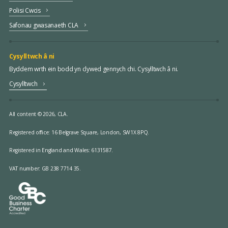
Polisi Cwcis
Safonau gwasanaeth CLA
Cysylltwch â ni
Byddem wrth ein bodd yn clywed gennych chi. Cysylltwch â ni.
Cysylltwch
All content © 2026, CLA.
Registered office:
16 Belgrave Square, London, SW1X 8PQ.
Registered in England and Wales: 6131587.
VAT number: GB 238 7714 35.