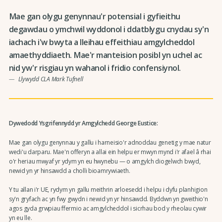
Mae gan olygu genynnau'r potensial i gyfieithu
degawdau o ymchwil wyddonol i ddatblygu cnydau sy'n
iachach i'w bwyta a lleihau effeithiau amgylcheddol
amaethyddiaeth. Mae'r manteision posibl yn uchel ac
nid yw'r risgiau yn wahanol i fridio confensiynol.
Llywydd CLA Mark Tufnell
Dywedodd Ysgrifennydd yr Amgylchedd George Eustice:
Mae gan olygu genynnau y gallu i harneisio'r adnoddau genetig y mae natur
wedi'u darparu. Mae'n offeryn a allai ein helpu er mwyn mynd i'r afael â rhai
o'r heriau mwyaf yr ydym yn eu hwynebu — o amgylch diogelwch bwyd,
newid yn yr hinsawdd a cholli bioamrywiaeth.
Y tu allan i'r UE, rydym yn gallu meithrin arloesedd i helpu i dyfu planhigion
sy'n gryfach ac yn fwy gwydn i newid yn yr hinsawdd. Byddwn yn gweithio'n
agos gyda grwpiau ffermio ac amgylcheddol i sicrhau bod y rheolau cywir
yn eu lle.