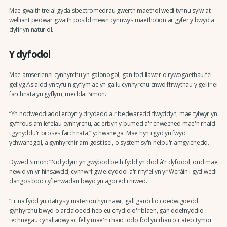
Mae gwaith treial gyda sbectromedrau gwerth maethol wedi tynnu sylw at
welliant pedwar gwaith posibl mewn cynnwys maetholion ar gyfer y bwyd a
dyfir yn naturiol.
Y dyfodol
Mae amserlenni cynhyrchu yn galonogol, gan fod llawer o rywogaethau fel
gellyg Asiaidd yn tyfu'n gyflym ac yn gallu cynhyrchu cnwd ffrwythau y gellir ei
farchnata yn gyflym, meddai Simon.
“Yn nodweddiadol erbyn y drydedd a'r bedwaredd flwyddyn, mae tyfwyr yn
gyffrous am lefelau cynhyrchu, ac erbyn y bumed a'r chweched mae'n rhaid
i gynyddu'r broses farchnata,” ychwanega. Mae hyn i gyd yn fwyd
ychwanegol, a gynhyrchir am gost isel, o system sy'n helpu'r amgylchedd.
Dywed Simon: “Nid ydym yn gwybod beth fydd yn dod â'r dyfodol, ond mae
newid yn yr hinsawdd, cynnwrf gwleidyddol a'r rhyfel yn yr Wcráin i gyd wedi
dangos bod cyflenwadau bwyd yn agored i niwed.
“Er na fydd yn datrys y materion hyn nawr, gall garddio coedwigoedd
gynhyrchu bwyd o ardaloedd heb eu cnydio o'r blaen, gan ddefnyddio
technegau cynaliadwy ac felly mae'n rhaid iddo fod yn rhan o'r ateb tymor