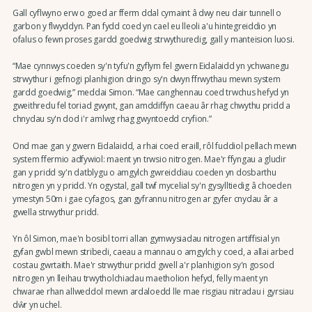
Gall cyflwyno erw o goed ar fferm ddal cymaint â dwy neu dair tunnell o
garbon y flwyddyn. Pan fydd coed yn cael eu lleoli a'u hintegreiddio yn
ofalus o fewn proses gardd goedwig strwythuredig, gall y manteision luosi.
“Mae cynnwys coeden sy'n tyfu'n gyflym fel gwern Eidalaidd yn ychwanegu
strwythur i gefnogi planhigion dringo sy'n dwyn ffrwythau mewn system
gardd goedwig,” meddai Simon. “Mae canghennau coed trwchus hefyd yn
gweithredu fel toriad gwynt, gan amddiffyn caeau âr rhag chwythu pridd a
chnydau sy'n dod i'r amlwg rhag gwyntoedd cryfion.”
Ond mae gan y gwern Eidalaidd, a rhai coed eraill, rôl fuddiol pellach mewn
system ffermio adfywiol: maent yn trwsio nitrogen. Mae'r ffyngau a gludir
gan y pridd sy'n datblygu o amgylch gwreiddiau coeden yn dosbarthu
nitrogen yn y pridd. Yn ogystal, gall twf mycelial sy'n gysylltiedig â choeden
ymestyn 50m i gae cyfagos, gan gyfrannu nitrogen ar gyfer cnydau âr a
gwella strwythur pridd.
Yn ôl Simon, mae'n bosibl torri allan gymwysiadau nitrogen artiffisial yn
gyfan gwbl mewn stribedi, caeau a mannau o amgylch y coed, a allai arbed
costau gwrtaith. Mae'r strwythur pridd gwell a'r planhigion sy'n gosod
nitrogen yn lleihau trwytholchiadau maetholion hefyd, felly maent yn
chwarae rhan allweddol mewn ardaloedd lle mae risgiau nitradau i gyrsiau
dŵr yn uchel.