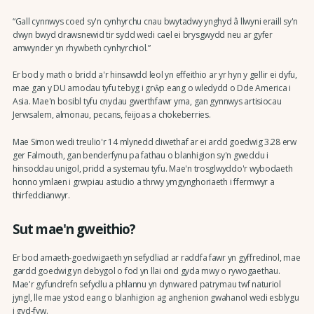
“Gall cynnwys coed sy'n cynhyrchu cnau bwytadwy ynghyd â llwyni eraill sy'n
dwyn bwyd drawsnewid tir sydd wedi cael ei brysgwydd neu ar gyfer
amwynder yn rhywbeth cynhyrchiol.”
Er bod y math o bridd a'r hinsawdd leol yn effeithio ar yr hyn y gellir ei dyfu,
mae gan y DU amodau tyfu tebyg i grŵp eang o wledydd o Dde America i
Asia. Mae'n bosibl tyfu cnydau gwerthfawr yma, gan gynnwys artisiocau
Jerwsalem, almonau, pecans, feijoas a chokeberries.
Mae Simon wedi treulio'r 14 mlynedd diwethaf ar ei ardd goedwig 3.28 erw
ger Falmouth, gan benderfynu pa fathau o blanhigion sy'n gweddu i
hinsoddau unigol, pridd a systemau tyfu. Mae'n trosglwyddo'r wybodaeth
honno ymlaen i grwpiau astudio a thrwy ymgynghoriaeth i ffermwyr a
thirfeddianwyr.
Sut mae'n gweithio?
Er bod amaeth-goedwigaeth yn sefydliad ar raddfa fawr yn gyffredinol, mae
gardd goedwig yn debygol o fod yn llai ond gyda mwy o rywogaethau.
Mae'r gyfundrefn sefydlu a phlannu yn dynwared patrymau twf naturiol
jyngl, lle mae ystod eang o blanhigion ag anghenion gwahanol wedi esblygu
i gyd-fyw.