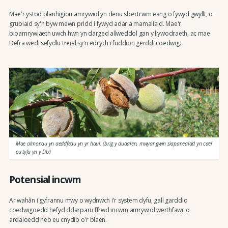
Mae'r ystod planhigion amrywiol yn denu sbectrwm eang o fywyd gwyllt, o
grubiaid sy'n byw mewn pridd i fywyd adar a mamaliaid. Mae'r
bioamrywiaeth uwch hwn yn darged allweddol gan y llywodraeth, ac mae
Defra wedi sefydlu treial sy'n edrych i fuddion gerddi coedwig.
Mae almonau yn aeddfedu yn yr haul. (brig y dudalen, mwyar gwin siapaneaidd yn cael
eu tyfu yn y DU)
Potensial incwm
Ar wahân i gyfrannu mwy o wydnwch i'r system dyfu, gall garddio
coedwigoedd hefyd ddarparu ffrwd incwm amrywiol werthfawr o
ardaloedd heb eu cnydio o'r blaen.