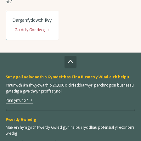
hir.”
Darganfyddwch fwy
Gardd y Goedwig
Sut y gall aelodaeth o Gymdeithas Tir a Busnes y Wlad eich helpu
Ymunwch â'n rhwydwaith o 26,000 o dirfeddianwyr, perchnogion busnesau
gwledig a gweithwyr proffesiynol
Pam ymuno?
Pwerdy Gwledig
Mae ein hymgyrch Pwerdy Gwledig yn helpu i ryddhau potensial yr economi
wledig