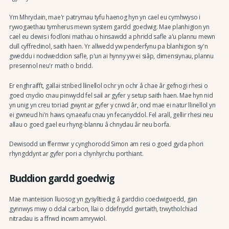
Ym Mhrydain, mae'r patrymau tyfu haenog hyn yn cael eu cymhwyso i
rywogaethau tymherus mewn system gardd goedwig. Mae planhigion yn
cael eu dewis i fodloni mathau o hinsawdd a phridd safle a'u plannu mewn
dull cyffredinol, saith haen. Yr allwedd yw penderfynu pa blanhigion sy'n
gweddu i nodweddion safle, p'un ai hynny yw ei siâp, dimensiynau, plannu
presennol neu'r math o bridd.
Er enghraifft, gallai stribed llinellol ochr yn ochr â chae âr gefnogi rhesi o
goed cnydio cnau pinwydd fel sail ar gyfer y setup saith haen. Mae hyn nid
yn unig yn creu toriad gwynt ar gyfer y cnwd âr, ond mae ei natur llinellol yn
ei gwneud hi'n haws cynaeafu cnau yn fecanyddol. Fel arall, gellir rhesi neu
allau o goed gael eu rhyng-blannu â chnydau âr neu borfa.
Dewisodd un ffermwr y cynghorodd Simon am resi o goed gyda phori
rhyngddynt ar gyfer pori a chynhyrchu porthiant.
Buddion gardd goedwig
Mae manteision lluosog yn gysylltiedig â garddio coedwigoedd, gan
gynnwys mwy o ddal carbon, llai o ddefnydd gwrtaith, trwytholchiad
nitradau is a ffrwd incwm amrywiol.