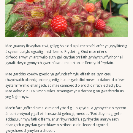
Mae guavas, ffrwythau ciwi, gellyg Asiaidd a plumcots fel arfer yn gysylltiedig
â systemau tyfu egsotig - nid ffermio Prydeinig. Ond mae nifer o
dirfeddianwyr yn archwilio sut y gall cnydau o'r fath gynhyrchu ffynhonnell
gynaliadwy o gynnyrch gwerthfawr a maethlon ar ffermydd Prydain.
Mae garddio coedwigoedd yn gyfundrefn tyfu effaith isel sy'n creu
rhwydwaith planhigion integredig, hunangynhaliol mewn ardaloedd o fewn
system ffermio ehangach, ac mae cannoedd o erddi o'r fath ledled y DU.
Mae aelod o'r CLA Simon Miles, arbenigwr yn y dechneg, yn gweithredu un
yng Nghernyw.
Mae'n farn gyffredin mai dim ond ystod gul o gnydau a gynhyrchir o system
âr confensiynol y gall ein hinsawdd gefnogi, meddai. “Fodd bynnag, gellir
addasu unrhyw fath o fferm, ar unrhyw raddfa, i gynhyrchu amrywiaeth
ehangach o gnydau gwerthfawr o stribedi o dir, lleoedd agored,
gwrychoedd, ymylon a choetir.