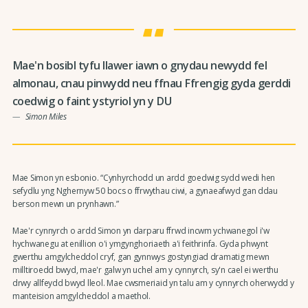
Mae'n bosibl tyfu llawer iawn o gnydau newydd fel
almonau, cnau pinwydd neu ffnau Ffrengig gyda gerddi
coedwig o faint ystyriol yn y DU
Simon Miles
Mae Simon yn esbonio. “Cynhyrchodd un ardd goedwig sydd wedi hen
sefydlu yng Nghernyw 50 bocs o ffrwythau ciwi, a gynaeafwyd gan ddau
berson mewn un prynhawn.”
Mae'r cynnyrch o ardd Simon yn darparu ffrwd incwm ychwanegol i'w
hychwanegu at enillion o'i ymgynghoriaeth a'i feithrinfa. Gyda phwynt
gwerthu amgylcheddol cryf, gan gynnwys gostyngiad dramatig mewn
milltiroedd bwyd, mae'r galw yn uchel am y cynnyrch, sy'n cael ei werthu
drwy allfeydd bwyd lleol. Mae cwsmeriaid yn talu am y cynnyrch oherwydd y
manteision amgylcheddol a maethol.