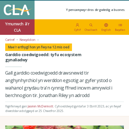
Y pencampwyr dros dir gwledig a busnes.
Ymunwch â'r
CLA
Cyfrif
Chwiliwch
English
Bwydlen
Cartref
Newyddion
Mae'r erthygl hon yn fwy na 12 mis oed
Garddio coedwigoedd: tyfu ecosystem
gynaliadwy
Gall garddio coedwigoedd drawsnewid tir
anghynhyrchiol yn werddon egsotig ar gyfer ystod o
wahanol gnydau tra'n cynnig ffrwd incwm amrywiol i
berchnogion tir. Jonathan Riley yn adrodd
Ysgrifenwyd gan
Jasmin McDermott
.
Cyhoeddwyd gyntaf ar 3 Ebrill 2023
, ac yn fwyaf
diweddar adolygwyd ar 25 Chwefror 2025.