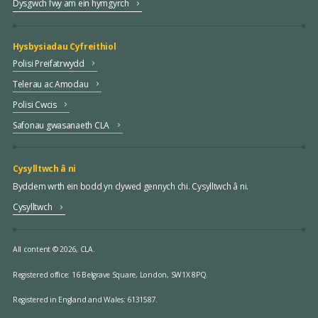
Dysgwch fwy am ein hymgyrch
Hysbysiadau Cyfreithiol
Polisi Preifatrwydd
Telerau ac Amodau
Polisi Cwcis
Safonau gwasanaeth CLA
Cysylltwch â ni
Byddem wrth ein bodd yn clywed gennych chi. Cysylltwch â ni.
Cysylltwch
All content © 2026, CLA.
Registered office:
16 Belgrave Square, London, SW1X 8PQ.
Registered in England and Wales: 6131587.