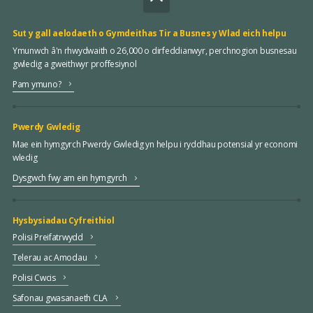
Sut y gall aelodaeth o Gymdeithas Tir a Busnes y Wlad eich helpu
Ymunwch â'n rhwydwaith o 26,000 o dirfeddianwyr, perchnogion busnesau
gwledig a gweithwyr proffesiynol
Pam ymuno?
Pwerdy Gwledig
Mae ein hymgyrch Pwerdy Gwledig yn helpu i ryddhau potensial yr economi
wledig
Dysgwch fwy am ein hymgyrch
Hysbysiadau Cyfreithiol
Polisi Preifatrwydd
Telerau ac Amodau
Polisi Cwcis
Safonau gwasanaeth CLA