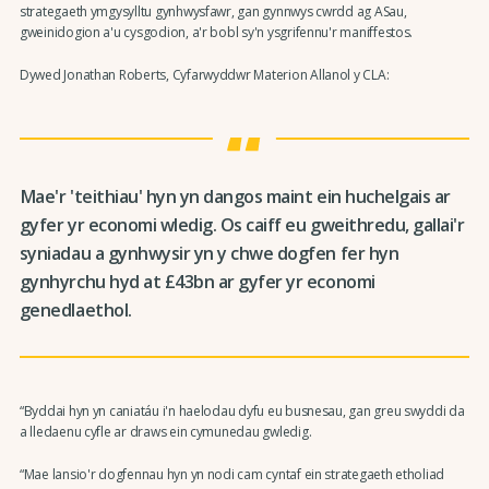
strategaeth ymgysylltu gynhwysfawr, gan gynnwys cwrdd ag ASau,
gweinidogion a'u cysgodion, a'r bobl sy'n ysgrifennu'r maniffestos.
Dywed Jonathan Roberts, Cyfarwyddwr Materion Allanol y CLA:
Mae'r 'teithiau' hyn yn dangos maint ein huchelgais ar
gyfer yr economi wledig. Os caiff eu gweithredu, gallai'r
syniadau a gynhwysir yn y chwe dogfen fer hyn
gynhyrchu hyd at £43bn ar gyfer yr economi
genedlaethol.
“Byddai hyn yn caniatáu i'n haelodau dyfu eu busnesau, gan greu swyddi da
a lledaenu cyfle ar draws ein cymunedau gwledig.
“Mae lansio'r dogfennau hyn yn nodi cam cyntaf ein strategaeth etholiad