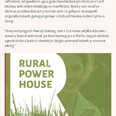
cyffredinol, sef gweithio'n agos gyda rhanddeiliaid ym mhob un o'r prif
bleidiau wrth iddynt ddatblygu eu maniffestos. Bydd y cam nesaf yn
dechrau yn ddiweddarach y mis hwn wrth i ni gyflwyno strategaeth
ymgysylltu helaeth gydag ymgeiswyr o bob prif bleidiau ledled Cymru a
Lloegr.
“Drwy ein hymgyrch Pwerdy Gwledig, mae'r CLA mewn sefyllfa dda iawn i
arwain y llywodraeth nesaf, pa blaid bynnag sy'n ei ffurfio, tuag at adeiladu
agenda bolisi a fydd o'r diwedd yn datgloi potensial helaeth yr economi
wledig.”