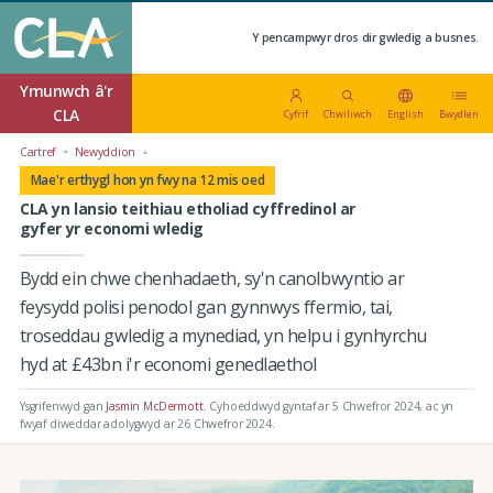
Y pencampwyr dros dir gwledig a busnes.
Ymunwch â'r
CLA
Cyfrif
Chwiliwch
English
Bwydlen
Cartref
Newyddion
Mae'r erthygl hon yn fwy na 12 mis oed
CLA yn lansio teithiau etholiad cyffredinol ar
gyfer yr economi wledig
Bydd ein chwe chenhadaeth, sy'n canolbwyntio ar
feysydd polisi penodol gan gynnwys ffermio, tai,
troseddau gwledig a mynediad, yn helpu i gynhyrchu
hyd at £43bn i'r economi genedlaethol
Ysgrifenwyd gan
Jasmin McDermott
.
Cyhoeddwyd gyntaf ar 5 Chwefror 2024
, ac yn
fwyaf diweddar adolygwyd ar 26 Chwefror 2024.