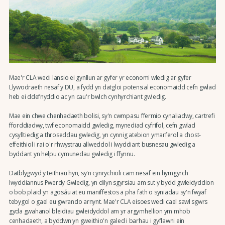
Mae'r CLA wedi lansio ei gynllun ar gyfer yr economi wledig ar gyfer
Llywodraeth nesaf y DU, a fydd yn datgloi potensial economaidd cefn gwlad
heb ei ddefnyddio ac yn cau'r bwlch cynhyrchiant gwledig.
Mae ein chwe chenhadaeth bolisi, sy'n cwmpasu ffermio cynaliadwy, cartrefi
fforddiadwy, twf economaidd gwledig, mynediad cyfrifol, cefn gwlad
cysylltiedig a throseddau gwledig, yn cynnig atebion ymarferol a chost-
effeithiol i rai o'r rhwystrau allweddol i lwyddiant busnesau gwledig a
byddant yn helpu cymunedau gwledig i ffynnu.
Datblygwyd y teithiau hyn, sy'n cynrychioli cam nesaf ein hymgyrch
lwyddiannus Pwerdy Gwledig, yn dilyn sgyrsiau am sut y bydd gwleidyddion
o bob plaid yn agosáu at eu maniffestos a pha fath o syniadau sy'n fwyaf
tebygol o gael eu gwrando arnynt. Mae'r CLA eisoes wedi cael sawl sgwrs
gyda gwahanol bleidiau gwleidyddol am yr argymhellion ym mhob
cenhadaeth, a byddwn yn gweithio'n galed i barhau i gyflawni ein