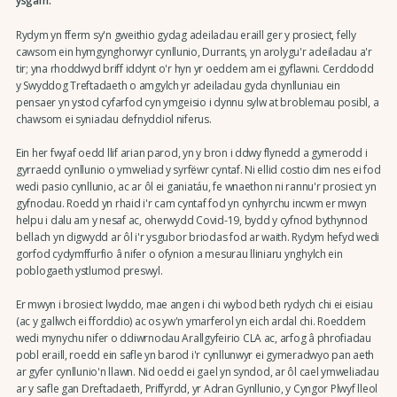
ysgafn.
Rydym yn fferm sy'n gweithio gydag adeiladau eraill ger y prosiect, felly
cawsom ein hymgynghorwyr cynllunio, Durrants, yn arolygu'r adeiladau a'r
tir; yna rhoddwyd briff iddynt o'r hyn yr oeddem am ei gyflawni. Cerddodd
y Swyddog Treftadaeth o amgylch yr adeiladau gyda chynlluniau ein
pensaer yn ystod cyfarfod cyn ymgeisio i dynnu sylw at broblemau posibl, a
chawsom ei syniadau defnyddiol niferus.
Ein her fwyaf oedd llif arian parod, yn y bron i ddwy flynedd a gymerodd i
gyrraedd cynllunio o ymweliad y syrfëwr cyntaf. Ni ellid costio dim nes ei fod
wedi pasio cynllunio, ac ar ôl ei ganiatáu, fe wnaethon ni rannu'r prosiect yn
gyfnodau. Roedd yn rhaid i'r cam cyntaf fod yn cynhyrchu incwm er mwyn
helpu i dalu am y nesaf ac, oherwydd Covid-19, bydd y cyfnod bythynnod
bellach yn digwydd ar ôl i'r ysgubor briodas fod ar waith. Rydym hefyd wedi
gorfod cydymffurfio â nifer o ofynion a mesurau lliniaru ynghylch ein
poblogaeth ystlumod preswyl.
Er mwyn i brosiect lwyddo, mae angen i chi wybod beth rydych chi ei eisiau
(ac y gallwch ei fforddio) ac os yw'n ymarferol yn eich ardal chi. Roeddem
wedi mynychu nifer o ddiwrnodau Arallgyfeirio CLA ac, arfog â phrofiadau
pobl eraill, roedd ein safle yn barod i'r cynllunwyr ei gymeradwyo pan aeth
ar gyfer cynllunio'n llawn. Nid oedd ei gael yn syndod, ar ôl cael ymweliadau
ar y safle gan Dreftadaeth, Priffyrdd, yr Adran Gynllunio, y Cyngor Plwyf lleol