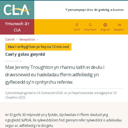
Y pencampwyr dros dir gwledig a busnes.
Ymunwch â'r
CLA
Cyfrif
Chwiliwch
English
Bwydlen
Cartref
Newyddion
Mae'r erthygl hon yn fwy na 12 mis oed
Cael y golau gwyrdd
Mae Jeremy Troughton yn rhannu taith ei deulu i
drawsnewid eu hadeiladau fferm adfeiliedig yn
gyfleoedd sy'n cynhyrchu refeniw.
Cyhoeddwyd gyntaf ar 26 Tachwedd 2020
, ac yn fwyaf diweddar adolygwyd ar 25
Chwefror 2025.
Ar ôl gyrfa 30 mlynedd yn y fyddin, dychwelais i'r fferm deuluol yng
ngogledd Suffolk, lle sylweddolom fod gennym nifer sylweddol o adeiladau
segur ac adfeiliedig i'w diogelu.