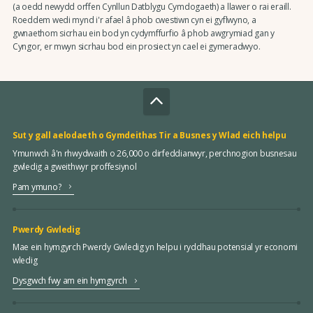
(a oedd newydd orffen Cynllun Datblygu Cymdogaeth) a llawer o rai eraill.
Roeddem wedi mynd i'r afael â phob cwestiwn cyn ei gyflwyno, a
gwnaethom sicrhau ein bod yn cydymffurfio â phob awgrymiad gan y
Cyngor, er mwyn sicrhau bod ein prosiect yn cael ei gymeradwyo.
Sut y gall aelodaeth o Gymdeithas Tir a Busnes y Wlad eich helpu
Ymunwch â'n rhwydwaith o 26,000 o dirfeddianwyr, perchnogion busnesau
gwledig a gweithwyr proffesiynol
Pam ymuno?
Pwerdy Gwledig
Mae ein hymgyrch Pwerdy Gwledig yn helpu i ryddhau potensial yr economi
wledig
Dysgwch fwy am ein hymgyrch