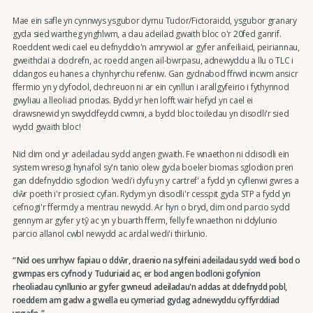
Mae ein safle yn cynnwys ysgubor dyrnu Tudor/Fictoraidd, ysgubor granary
gyda sied wartheg ynghlwm, a dau adeilad gwaith bloc o'r 20fed ganrif.
Roeddent wedi cael eu defnyddio'n amrywiol ar gyfer anifeiliaid, peiriannau,
gweithdai a dodrefn, ac roedd angen ail-bwrpasu, adnewyddu a llu o TLC i
ddangos eu hanes a chynhyrchu refeniw. Gan gydnabod ffrwd incwm ansicr
ffermio yn y dyfodol, dechreuon ni ar ein cynllun i arallgyfeirio i fythynnod
gwyliau a lleoliad priodas. Bydd yr hen lofft wair hefyd yn cael ei
drawsnewid yn swyddfeydd cwmni, a bydd bloc toiledau yn disodli'r sied
wydd gwaith bloc!
Nid dim ond yr adeiladau sydd angen gwaith. Fe wnaethon ni ddisodli ein
system wresogi hynafol sy'n tanio olew gyda boeler biomas sglodion pren
gan ddefnyddio sglodion 'wedi'i dyfu yn y cartref' a fydd yn cyflenwi gwres a
dŵr poeth i'r prosiect cyfan. Rydym yn disodli'r cesspit gyda STP a fydd yn
cefnogi'r ffermdy a mentrau newydd. Ar hyn o bryd, dim ond parcio sydd
gennym ar gyfer y tŷ ac yn y buarth fferm, felly fe wnaethon ni ddylunio
parcio allanol cwbl newydd ac ardal wedi'i thirlunio.
Nid oes unrhyw fapiau o ddŵr, draenio na sylfeini adeiladau sydd wedi bod o
gwmpas ers cyfnod y Tuduriaid ac, er bod angen bodloni gofynion
rheoliadau cynllunio ar gyfer gwneud adeiladau'n addas at ddefnydd pobl,
roeddem am gadw a gwella eu cymeriad gydag adnewyddu cyffyrddiad