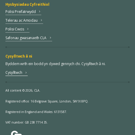
Hysbysiadau Cyfreithiol
Polisi Preifatrwydd
Telerau ac Amodau
Polisi Cwcis
Safonau gwasanaeth CLA
Cysylltwch â ni
Byddem wrth ein bodd yn clywed gennych chi. Cysylltwch â ni.
Cysylltwch
All content © 2026, CLA.
Registered office:
16 Belgrave Square, London, SW1X 8PQ.
Registered in England and Wales: 6131587.
VAT number: GB 238 7714 35.