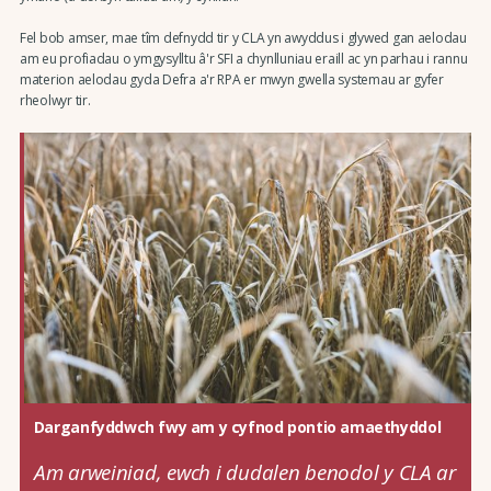
Fel bob amser, mae tîm defnydd tir y CLA yn awyddus i glywed gan aelodau
am eu profiadau o ymgysylltu â'r SFI a chynlluniau eraill ac yn parhau i rannu
materion aelodau gyda Defra a'r RPA er mwyn gwella systemau ar gyfer
rheolwyr tir.
Darganfyddwch fwy am y cyfnod pontio amaethyddol
Am arweiniad, ewch i dudalen benodol y CLA ar