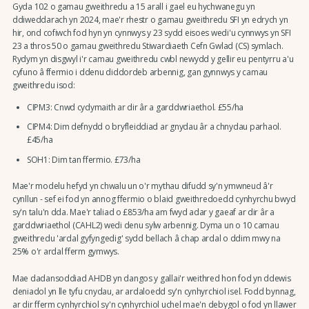
Gyda 102 o gamau gweithredu a 15 arall i gael eu hychwanegu yn
ddiweddarach yn 2024, mae'r rhestr o gamau gweithredu SFI yn edrych yn
hir, ond cofiwch fod hyn yn cynnwys y 23 sydd eisoes wedi'u cynnwys yn SFI
23 a thros 50 o gamau gweithredu Stiwardiaeth Cefn Gwlad (CS) symlach.
Rydym yn disgwyl i'r camau gweithredu cwbl newydd y gellir eu pentyrru a'u
cyfuno â ffermio i ddenu diddordeb arbennig, gan gynnwys y camau
gweithredu isod:
CIPM3: Cnwd cydymaith ar dir âr a garddwriaethol. £55/ha
CIPM4: Dim defnydd o bryfleiddiad ar gnydau âr a chnydau parhaol.
£45/ha
SOH1: Dim tan ffermio. £73/ha
Mae'r modelu hefyd yn chwalu un o'r mythau difudd sy'n ymwneud â'r
cynllun - sef ei fod yn annog ffermio o blaid gweithredoedd cynhyrchu bwyd
sy'n talu'n dda. Mae'r taliad o £853/ha am fwyd adar y gaeaf ar dir âr a
garddwriaethol (CAHL2) wedi denu sylw arbennig. Dyma un o 10 camau
gweithredu 'ardal gyfyngedig' sydd bellach â chap ardal o ddim mwy na
25% o'r ardal fferm gymwys.
Mae dadansoddiad AHDB yn dangos y gallai'r weithred hon fod yn ddewis
deniadol yn lle tyfu cnydau, ar ardaloedd sy'n cynhyrchiol isel. Fodd bynnag,
ar dir fferm cynhyrchiol sy'n cynhyrchiol uchel mae'n debygol o fod yn llawer