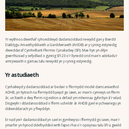
Yr wythnos diwethaf cyhoeddwyd dadansoddiad newydd gan y Bwrdd
Datblygu Amaethyddiaeth a Garddwriaeth (AHDB) ar y cynnig estynedig
diweddaraf Cymhelliant Ffermio Cynaliadwy (SFI). Mae hyn yn dilyn
gwerthusiad y sefydliad o gynnig SFI 23 o'r llynedd ond mae'n adeiladu'r
amrywiaeth o gamau talu newydd yn y cynnig estynedig.
Yr astudiaeth
Cynhaliwyd y dadansoddiad ar bedair o ffermydd model damcaniaethol
ADHB, yn hytrach na ffermydd bywyd go iawn, ac mae'n cynnwys un fferm
âr, un llaeth a dwy fferm cig eidion a defaid ym mhennau gyferbyn â'r wlad.
Disgwylir i ddadansoddiad o fferm ucheldir âr AHDB gael ei ychwanegu yn
ddiweddarach yn y flwyddyn.
Er nad yw'r dadansoddiad yn cael ei gymhwyso i ffermydd go iawn, mae'r
ymarfer yn hynod ddefnyddiol wrth fapio rhai o'r opsiynau talu SFI a gweld