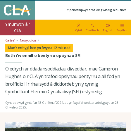
Y pencampwyr dros dir gwledig a busnes.
Ymunwch â'r
CLA
Cyfrif
Chwiliwch
English
Bwydlen
Cartref
Newyddion
Mae'r erthygl hon yn fwy na 12 mis oed
Beth i'w ennill o bentyrru opsiynau SFI
O edrych ar ddadansoddiadau diweddar, mae Cameron
Hughes o'r CLA yn trafod opsiynau pentyrru a all fod yn
broffidiol i'r rhai sydd â diddordeb yn y cynnig
Cymhelliant Ffermio Cynaliadwy (SFI) estynedig
Cyhoeddwyd gyntaf ar 18 Gorffenaf 2024
, ac yn fwyaf diweddar adolygwyd ar 25
Chwefror 2025.