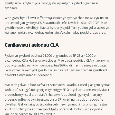
gwell parhau i dyfu cnydau yn ogystal â pentyrru'r ystod o gamau âr
cydnaws.
Wrth gwrs, bydd llawer o ffermwyr eisoes yn cymryd rhan mewn cynlluniau
presennol gan gynnwys CS, Stiwardiaeth Lefel Uwch (HLS) a'r SFI 2023. Mae
gwaith modelu AHdBs yn ffactor hyn, er y bydd ffermydd unigol yr aelod yn
wahanol, gyda'u cytundebau eu hunain a'u cyfuniadau posibl o opsiynau.
Canllawiau i aelodau CLA
Rydym yn gwybod bod tua 24,000 o gytundebau SFI 23 a 40,000 o
gytundebau CS a HLS ar draws Lloegr. Mae dadansoddiad CLA yn awgrymu
bod y cytundebau hyn yn cwmpasu tua 86% o dir fferm cymwys yn Lloegr.
Felly, yr her i lawer fydd gweithio allan os a sut i gyfuno'r camau gweithredu
newydd â chytundebau presennol.
Mae'n deg dweud bod Defra a'r Asiantaeth Taliadau Gwledig ar gam cynnar
wrth brofi sut i gyfuno cynnig estynedig yr SFI â'r cynlluniau presennol. Mae'r
broses hon yn cael ei threialu'r rhai a wirfoddolodd i gymryd rhan yn y
broses o gyflwyno cynnig estynedig yr SFI yn gynnar, a ddechreuodd fis
diwethaf. Gall y rhai sydd â diddordeb mewn ymuno â'r profion gofrestru
eu diddordeb yma ac mae ganddynt y potensial i fod yn un o'r cyntaf i
ymuno (a derbyn taliad am) y cynllun.