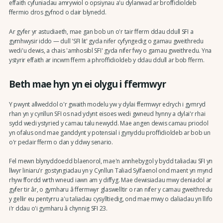
effaith cyfuniadau amrywiol o opsiynau a'u dylanwad ar broffidioldeb
ffermio dros gyfnod o dair blynedd.
Ar gyfer yr astudiaeth, mae gan bob un o'r tair fferm ddau ddull SFI a
gymhwysir iddo — dull 'SFI lit' gyda nifer cyfyngedig o gamau gweithredu
wedi'u dewis, a chais 'amhosibl SFI' gyda nifer fwy o gamau gweithredu. Yna
ystyrir effaith ar incwm fferm a phroffidioldeb y ddau ddull ar bob fferm.
Beth mae hyn yn ei olygu i ffermwyr
Y pwynt allweddol o'r gwaith modelu yw y dylai ffermwyr edrych i gymryd
rhan yn y cynllun SFI os nad ydynt eisoes wedi gwneud hynny a dylai'r rhai
sydd wedi ystyried y camau talu newydd. Mae angen dewis camau priodol
yn ofalus ond mae ganddynt y potensial i gynyddu proffidioldeb ar bob un
o'r pedair fferm o dan y ddwy senario.
Fel mewn blynyddoedd blaenorol, mae'n annhebygol y bydd taliadau SFI yn
llwyr liniaru'r gostyngiadau yn y Cynllun Taliad Sylfaenol ond maent yn mynd
rhyw ffordd wrth wneud iawn am y diffyg. Mae dewisiadau mwy deniadol ar
gyfer tir âr, o gymharu â ffermwyr glaswelltir o ran nifer y camau gweithredu
y gellir eu pentyrru a'u taliadau cysylltiedig, ond mae mwy o daliadau yn llifo
i'r ddau o'i gymharu â chynnig SFI 23.