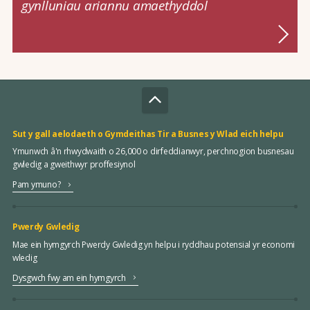
gynlluniau ariannu amaethyddol
Sut y gall aelodaeth o Gymdeithas Tir a Busnes y Wlad eich helpu
Ymunwch â'n rhwydwaith o 26,000 o dirfeddianwyr, perchnogion busnesau
gwledig a gweithwyr proffesiynol
Pam ymuno?
Pwerdy Gwledig
Mae ein hymgyrch Pwerdy Gwledig yn helpu i ryddhau potensial yr economi
wledig
Dysgwch fwy am ein hymgyrch