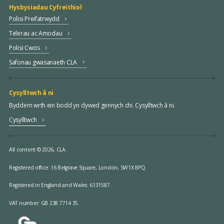
Hysbysiadau Cyfreithiol
Polisi Preifatrwydd
Telerau ac Amodau
Polisi Cwcis
Safonau gwasanaeth CLA
Cysylltwch â ni
Byddem wrth ein bodd yn clywed gennych chi. Cysylltwch â ni.
Cysylltwch
All content © 2026, CLA.
Registered office:
16 Belgrave Square, London, SW1X 8PQ.
Registered in England and Wales: 6131587.
VAT number: GB 238 7714 35.