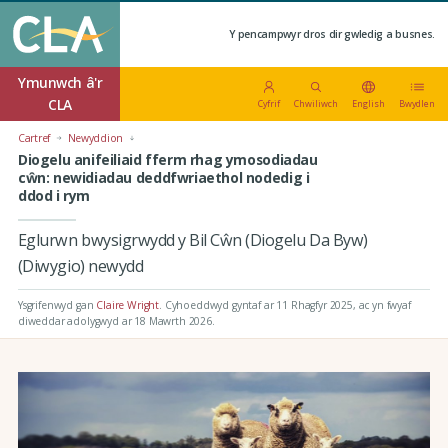
Y pencampwyr dros dir gwledig a busnes.
Ymunwch â'r
CLA
Cyfrif
Chwiliwch
English
Bwydlen
Cartref
Newyddion
Diogelu anifeiliaid fferm rhag ymosodiadau
cŵn: newidiadau deddfwriaethol nodedig i
ddod i rym
Eglurwn bwysigrwydd y Bil Cŵn (Diogelu Da Byw)
(Diwygio) newydd
Ysgrifenwyd gan
Claire Wright
.
Cyhoeddwyd gyntaf ar 11 Rhagfyr 2025
, ac yn fwyaf
diweddar adolygwyd ar 18 Mawrth 2026.