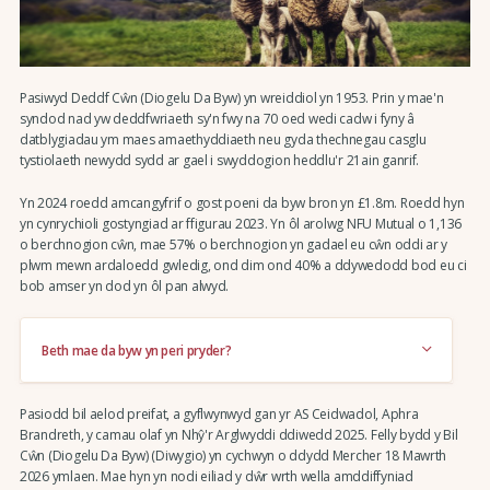
Pasiwyd Deddf Cŵn (Diogelu Da Byw) yn wreiddiol yn 1953. Prin y mae'n
syndod nad yw deddfwriaeth sy'n fwy na 70 oed wedi cadw i fyny â
datblygiadau ym maes amaethyddiaeth neu gyda thechnegau casglu
tystiolaeth newydd sydd ar gael i swyddogion heddlu'r 21ain ganrif.
Yn 2024 roedd amcangyfrif o gost poeni da byw bron yn £1.8m. Roedd hyn
yn cynrychioli gostyngiad ar ffigurau 2023. Yn ôl arolwg NFU Mutual o 1,136
o berchnogion cŵn, mae 57% o berchnogion yn gadael eu cŵn oddi ar y
plwm mewn ardaloedd gwledig, ond dim ond 40% a ddywedodd bod eu ci
bob amser yn dod yn ôl pan alwyd.
Beth mae da byw yn peri pryder?
Pasiodd bil aelod preifat, a gyflwynwyd gan yr AS Ceidwadol, Aphra
Brandreth, y camau olaf yn Nhŷ'r Arglwyddi ddiwedd 2025. Felly bydd y Bil
Cŵn (Diogelu Da Byw) (Diwygio) yn cychwyn o ddydd Mercher 18 Mawrth
2026 ymlaen. Mae hyn yn nodi eiliad y dŵr wrth wella amddiffyniad