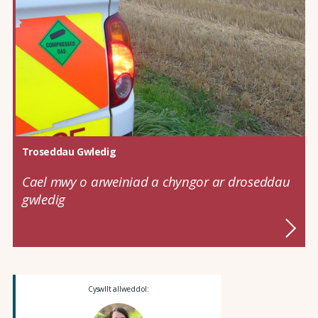
Troseddau Gwledig
Cael mwy o arweiniad a chyngor ar droseddau
gwledig
Cyswllt allweddol: