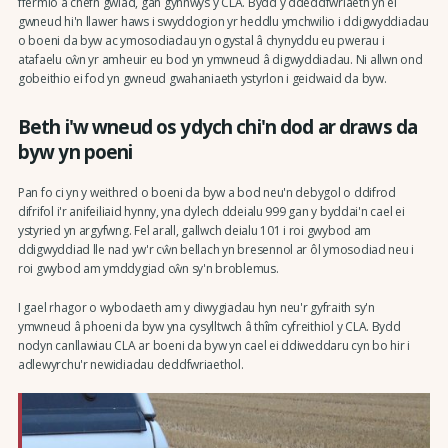
ffermio a chefn gwlad, gan gynnwys y CLA. Bydd y ddeddfwriaeth yn ei
gwneud hi'n llawer haws i swyddogion yr heddlu ymchwilio i ddigwyddiadau
o boeni da byw ac ymosodiadau yn ogystal â chynyddu eu pwerau i
atafaelu cŵn yr amheuir eu bod yn ymwneud â digwyddiadau. Ni allwn ond
gobeithio ei fod yn gwneud gwahaniaeth ystyrlon i geidwaid da byw.
Beth i'w wneud os ydych chi'n dod ar draws da
byw yn poeni
Pan fo ci yn y weithred o boeni da byw a bod neu'n debygol o ddifrod
difrifol i'r anifeiliaid hynny, yna dylech ddeialu 999 gan y byddai'n cael ei
ystyried yn argyfwng. Fel arall, gallwch deialu 101 i roi gwybod am
ddigwyddiad lle nad yw'r cŵn bellach yn bresennol ar ôl ymosodiad neu i
roi gwybod am ymddygiad cŵn sy'n broblemus.
I gael rhagor o wybodaeth am y diwygiadau hyn neu'r gyfraith sy'n
ymwneud â phoeni da byw yna cysylltwch â thîm cyfreithiol y CLA. Bydd
nodyn canllawiau CLA ar boeni da byw yn cael ei ddiweddaru cyn bo hir i
adlewyrchu'r newidiadau deddfwriaethol.