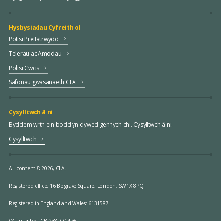
Hysbysiadau Cyfreithiol
Polisi Preifatrwydd
Telerau ac Amodau
Polisi Cwcis
Safonau gwasanaeth CLA
Cysylltwch â ni
Byddem wrth ein bodd yn clywed gennych chi. Cysylltwch â ni.
Cysylltwch
All content © 2026, CLA.
Registered office:
16 Belgrave Square, London, SW1X 8PQ.
Registered in England and Wales: 6131587.
VAT number: GB 238 7714 35.