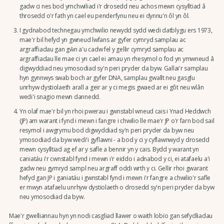
gadw ci nes bod ymchwiliad i'r drosedd neu achos mewn cysylltiad â
throsedd o'r fath yn cael eu penderfynu neu ei dynnu'n ôl yn ôl.
I gydnabod technegau ymchwilio newydd sydd wedi datblygu ers 1973,
mae'r bil hefyd yn gwneud lwfans ar gyfer cymryd samplau ac
argraffiadau gan gŵn a'u cadw fel y gellir cymryd samplau ac
argraffiadau lle mae ci yn cael ei amau yn rhesymol o fod yn ymwneud â
digwyddiad neu ymosodiad sy'n peri pryder da byw. Gallai'r samplau
hyn gynnwys swab boch ar gyfer DNA, samplau gwallt neu gasglu
unrhyw dystiolaeth arall a geir ar y ci megis gwaed ar ei gôt neu wlân
wedi'i snagio mewn dannedd.
Yn olaf mae'r bil yn rhoi pwerau i gwnstabl wneud cais i Ynad Heddwch
(JP) am warant i fynd i mewn i fangre i chwilio lle mae'r JP o'r farn bod sail
resymol i awgrymu bod digwyddiad sy'n peri pryder da byw neu
ymosodiad da byw wedi'i gyflawni - a bod y ci y cyflawnwyd y drosedd
mewn cysylltiad ag ef ar y safle a bennir yn y cais. Bydd y warant yn
caniatáu i'r cwnstabl fynd i mewn i'r eiddo i adnabod y ci, ei atafaelu a'i
gadw neu gymryd sampl neu argraff oddi wrth y ci. Gellir rhoi gwarant
hefyd gan JP i ganiatáu i gwnstabl fynd i mewn i'r fangre a chwilio'r safle
er mwyn atafaelu unrhyw dystiolaeth o drosedd sy'n peri pryder da byw
neu ymosodiad da byw.
Mae'r gwelliannau hyn yn nodi casgliad llawer o waith lobïo gan sefydliadau