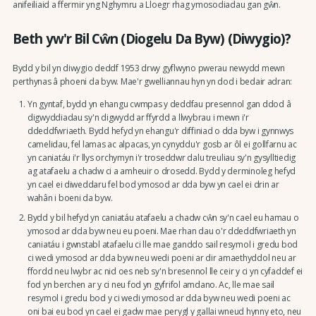
anifeiliaid a ffermir yng Nghymru a Lloegr rhag ymosodiadau gan gŵn.
Beth yw'r Bil Cŵn (Diogelu Da Byw) (Diwygio)?
Bydd y bil yn diwygio deddf 1953 drwy gyflwyno pwerau newydd mewn
perthynas â phoeni da byw. Mae'r gwelliannau hyn yn dod i bedair adran:
Yn gyntaf, bydd yn ehangu cwmpas y deddfau presennol gan ddod â
digwyddiadau sy'n digwydd ar ffyrdd a llwybrau i mewn i'r
ddeddfwriaeth. Bydd hefyd yn ehangu'r diffiniad o dda byw i gynnwys
camelidau, fel lamas ac alpacas, yn cynyddu'r gosb ar ôl ei gollfarnu ac
yn caniatáu i'r llys orchymyn i'r troseddwr dalu treuliau sy'n gysylltiedig
ag atafaelu a chadw ci a amheuir o drosedd. Bydd y derminoleg hefyd
yn cael ei diweddaru fel bod ymosod ar dda byw yn cael ei drin ar
wahân i boeni da byw.
Bydd y bil hefyd yn caniatáu atafaelu a chadw cŵn sy'n cael eu hamau o
ymosod ar dda byw neu eu poeni. Mae rhan dau o'r ddeddfwriaeth yn
caniatáu i gwnstabl atafaelu ci lle mae ganddo sail resymol i gredu bod
ci wedi ymosod ar dda byw neu wedi poeni ar dir amaethyddol neu ar
ffordd neu lwybr ac nid oes neb sy'n bresennol lle ceir y ci yn cyfaddef ei
fod yn berchen ar y ci neu fod yn gyfrifol amdano. Ac, lle mae sail
resymol i gredu bod y ci wedi ymosod ar dda byw neu wedi poeni ac
oni bai eu bod yn cael ei gadw mae perygl y gallai wneud hynny eto, neu