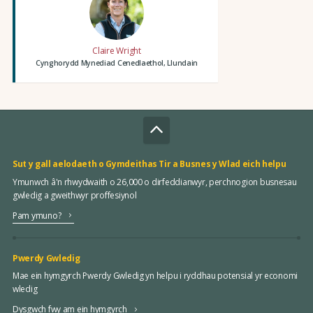
Claire Wright
Cynghorydd Mynediad Cenedlaethol, Llundain
Sut y gall aelodaeth o Gymdeithas Tir a Busnes y Wlad eich helpu
Ymunwch â'n rhwydwaith o 26,000 o dirfeddianwyr, perchnogion busnesau
gwledig a gweithwyr proffesiynol
Pam ymuno?
Pwerdy Gwledig
Mae ein hymgyrch Pwerdy Gwledig yn helpu i ryddhau potensial yr economi
wledig
Dysgwch fwy am ein hymgyrch