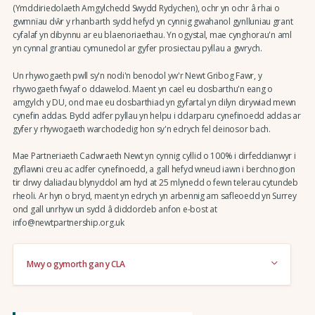
(Ymddiriedolaeth Amgylchedd Swydd Rydychen), ochr yn ochr â rhai o
gwmnïau dŵr y rhanbarth sydd hefyd yn cynnig gwahanol gynlluniau grant
cyfalaf yn dibynnu ar eu blaenoriaethau. Yn ogystal, mae cynghorau'n aml
yn cynnal grantiau cymunedol ar gyfer prosiectau pyllau a gwrych.
Un rhywogaeth pwll sy'n nodi'n benodol yw'r Newt Gribog Fawr, y
rhywogaeth fwyaf o ddawelod. Maent yn cael eu dosbarthu'n eang o
amgylch y DU, ond mae eu dosbarthiad yn gyfartal yn dilyn dirywiad mewn
cynefin addas. Bydd adfer pyllau yn helpu i ddarparu cynefinoedd addas ar
gyfer y rhywogaeth warchodedig hon sy'n edrych fel deinosor bach.
Mae Partneriaeth Cadwraeth Newt yn cynnig cyllid o 100% i dirfeddianwyr i
gyflawni creu ac adfer cynefinoedd, a gall hefyd wneud iawn i berchnogion
tir drwy daliadau blynyddol am hyd at 25 mlynedd o fewn telerau cytundeb
rheoli. Ar hyn o bryd, maent yn edrych yn arbennig am safleoedd yn Surrey
ond gall unrhyw un sydd â diddordeb anfon e-bost at
info@newtpartnership.org.uk
Mwy o gymorth gan y CLA