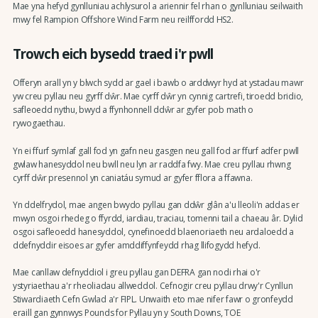
Mae yna hefyd gynlluniau achlysurol a ariennir fel rhan o gynlluniau seilwaith
mwy fel Rampion Offshore Wind Farm neu reilffordd HS2.
Trowch eich bysedd traed i'r pwll
Offeryn arall yn y blwch sydd ar gael i bawb o arddwyr hyd at ystadau mawr
yw creu pyllau neu gyrff dŵr. Mae cyrff dŵr yn cynnig cartrefi, tiroedd bridio,
safleoedd nythu, bwyd a ffynhonnell ddŵr ar gyfer pob math o
rywogaethau.
Yn ei ffurf symlaf gall fod yn gafn neu gasgen neu gall fod ar ffurf adfer pwll
gwlaw hanesyddol neu bwll neu lyn ar raddfa fwy. Mae creu pyllau rhwng
cyrff dŵr presennol yn caniatáu symud ar gyfer fflora a ffawna.
Yn ddelfrydol, mae angen bwydo pyllau gan ddŵr glân a'u lleoli'n addas er
mwyn osgoi rhedeg o ffyrdd, iardiau, traciau, tomenni tail a chaeau âr. Dylid
osgoi safleoedd hanesyddol, cynefinoedd blaenoriaeth neu ardaloedd a
ddefnyddir eisoes ar gyfer amddiffynfeydd rhag llifogydd hefyd.
Mae canllaw defnyddiol i greu pyllau gan DEFRA gan nodi rhai o'r
ystyriaethau a'r rheoliadau allweddol. Cefnogir creu pyllau drwy'r Cynllun
Stiwardiaeth Cefn Gwlad a'r FIPL. Unwaith eto mae nifer fawr o gronfeydd
eraill gan gynnwys Pounds for Pyllau yn y South Downs, TOE