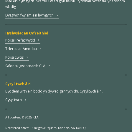
Mae ein hymgyrch Pwerdy Gwledig yn helpu i ryddhau potensial yr economi
wledig
Dysgwch fwy am ein hymgyrch
Hysbysiadau Cyfreithiol
Polisi Preifatrwydd
Telerau ac Amodau
Polisi Cwcis
Safonau gwasanaeth CLA
Cysylltwch â ni
Byddem wrth ein bodd yn clywed gennych chi. Cysylltwch â ni.
Cysylltwch
All content © 2026, CLA.
Registered office:
16 Belgrave Square, London, SW1X 8PQ.