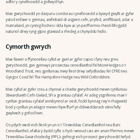
adfer y cynefinoedd a gollwyd hyn.
Mae gwrychoedd yn darparu coridorau cynefinoedd a bywyd gwyllt ar gyfer
ystod enfawr o gennau, anifeiliaid di-asgwrn cefn, pryfed, amffibiaid, adar a
mamaliaid, yn cynnig lloches i dda byw ac yn perfformio rheoli llifogydd
naturiol drwy ryng-gipio glawiad a rhedeg a chynyddu hidlo.
Cymorth gwrych
Mae llawer o ffynonellau cyllid ar gael ar gyfer capio i fyny neu greu
gwrychoedd, gan gynnwys prosiectau cenedlaethol fel MoreHedges o'r
Woodland Trust, neu gynlluniau mwy lleol drwy sefydliadau fel CPRE neu
Gyngor Coed fel The Hampshire Hedge neu Wild Oxfordshire.
Mae cyllid ar gyfer creu a chynnal a chadw gwrychoedd mewn cynlluniau
Stiwardiaeth Cefn Gwlad, SFI a grantiau cyfalaf. Ar adeg ysgrifennu mae'r
cynllun grantiau cyfalaf annibynnol ar oedi, fodd bynnag rwy'n rhagweld
bod y cynllun yn ailagor mewn rhyw ffurf yn ddiweddarach eleni felly
gwyliwch y gofod hwn.
Os ydych wedi eich lleoli yn un o'r Tirweddau Cenedlaethol neu Barc
Cenedlaethol, efallai y bydd cyfle o hyd i wneud cais am arian Ffermio mewn
Tirweddau Gwarchodedig (FIPL) i gefnogi eich prosiect gwrychoedd hefyd.