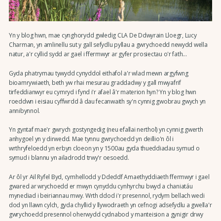
Yn y blog hwn, mae cynghorydd gwledig CLA De Ddwyrain Lloegr, Lucy
Charman, yn amlinellu sut y gall sefydlu pyllau a gwrychoedd newydd wella
natur, a'r cyllid sydd ar gael i ffermwyr ar gyfer prosiectau o'r fath...
Gyda phatrymau tywydd cynyddol eithafol a'r wlad mewn argyfwng
bioamrywiaeth, beth yw rhai mesurau graddadwy y gall mwyafrif
tirfeddianwyr eu cymryd i fynd i'r afael â'r materion hyn? Yn y blog hwn
roeddwn i eisiau cyffwrdd â dau fecanwaith sy'n cynnig gwobrau gwych yn
annibynnol.
Yn gyntaf mae'r gwrych gostyngedig (neu efallai nerthol) yn cynnig gwerth
anhygoel yn y dirwedd. Mae tynnu gwrychoedd yn deillio'n ôl i
wrthryfeloedd yn erbyn cloeon yn y 1500au gyda thueddiadau symud o
symud i blannu yn ailadrodd trwy'r oesoedd.
Ar ôl yr Ail Ryfel Byd, cymhellodd y Ddeddf Amaethyddiaeth ffermwyr i gael
gwared ar wrychoedd er mwyn cynyddu cynhyrchu bwyd a chaniatáu
mynediad i beiriannau mwy. Wrth ddod i'r presennol, rydym bellach wedi
dod yn llawn cylch, gyda chyllid y llywodraeth yn cefnogi adsefydlu a gwella'r
gwrychoedd presennol oherwydd cydnabod y manteision a gynigir drwy