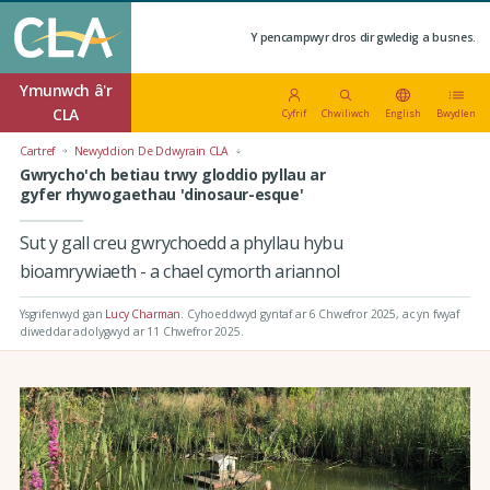
Y pencampwyr dros dir gwledig a busnes.
Ymunwch â'r
CLA
Cyfrif
Chwiliwch
English
Bwydlen
Cartref
Newyddion De Ddwyrain CLA
Gwrycho'ch betiau trwy gloddio pyllau ar
gyfer rhywogaethau 'dinosaur-esque'
Sut y gall creu gwrychoedd a phyllau hybu
bioamrywiaeth - a chael cymorth ariannol
Ysgrifenwyd gan
Lucy Charman
.
Cyhoeddwyd gyntaf ar 6 Chwefror 2025
, ac yn fwyaf
diweddar adolygwyd ar 11 Chwefror 2025.