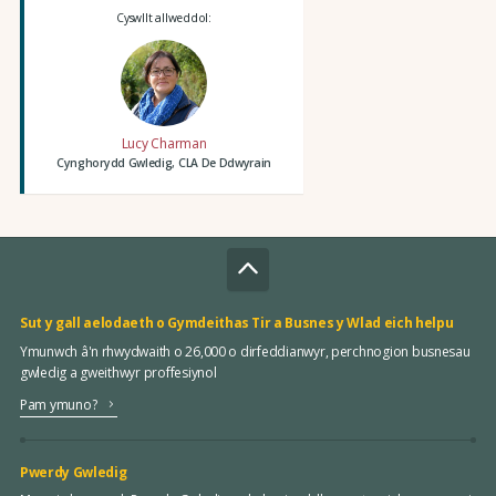
Cyswllt allweddol:
Lucy Charman
Cynghorydd Gwledig, CLA De Ddwyrain
Sut y gall aelodaeth o Gymdeithas Tir a Busnes y Wlad eich helpu
Ymunwch â'n rhwydwaith o 26,000 o dirfeddianwyr, perchnogion busnesau
gwledig a gweithwyr proffesiynol
Pam ymuno?
Pwerdy Gwledig