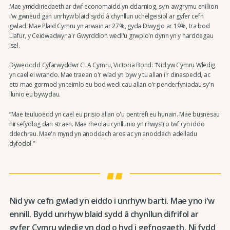
Mae ymddiriedaeth ar dwf economaidd yn ddarniog, sy'n awgrymu enillion
i'w gwneud gan unrhyw blaid sydd â chynllun uchelgeisiol ar gyfer cefn
gwlad. Mae Plaid Cymru yn arwain ar 27%, gyda Diwygio ar 19%, tra bod
Llafur, y Ceidwadwyr a'r Gwyrddion wedi'u grwpio'n dynn yn y harddegau
isel.
Dywedodd Cyfarwyddwr CLA Cymru, Victoria Bond: “Nid yw Cymru Wledig
yn cael ei wrando. Mae traean o'r wlad yn byw y tu allan i'r dinasoedd, ac
eto mae gormod yn teimlo eu bod wedi cau allan o'r penderfyniadau sy'n
llunio eu bywydau.
“Mae teuluoedd yn cael eu prisio allan o'u pentrefi eu hunain. Mae busnesau
hirsefydlog dan straen. Mae rheolau cynllunio yn rhwystro twf cyn iddo
ddechrau. Mae'n mynd yn anoddach aros ac yn anoddach adeiladu
dyfodol.”
Nid yw cefn gwlad yn eiddo i unrhyw barti. Mae yno i'w
ennill. Bydd unrhyw blaid sydd â chynllun difrifol ar
gyfer Cymru wledig yn dod o hyd i gefnogaeth. Ni fydd