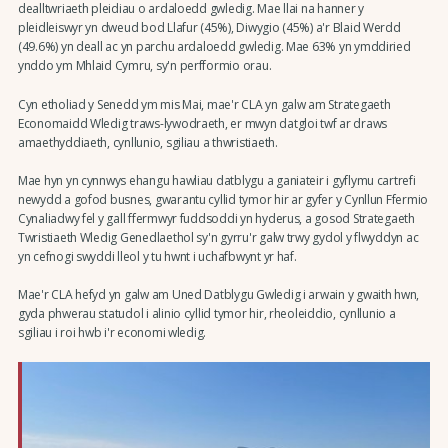
dealltwriaeth pleidiau o ardaloedd gwledig. Mae llai na hanner y
pleidleiswyr yn dweud bod Llafur (45%), Diwygio (45%) a'r Blaid Werdd
(49.6%) yn deall ac yn parchu ardaloedd gwledig. Mae 63% yn ymddiried
ynddo ym Mhlaid Cymru, sy'n perfformio orau.
Cyn etholiad y Senedd ym mis Mai, mae'r CLA yn galw am Strategaeth
Economaidd Wledig traws-lywodraeth, er mwyn datgloi twf ar draws
amaethyddiaeth, cynllunio, sgiliau a thwristiaeth.
Mae hyn yn cynnwys ehangu hawliau datblygu a ganiateir i gyflymu cartrefi
newydd a gofod busnes, gwarantu cyllid tymor hir ar gyfer y Cynllun Ffermio
Cynaliadwy fel y gall ffermwyr fuddsoddi yn hyderus, a gosod Strategaeth
Twristiaeth Wledig Genedlaethol sy'n gyrru'r galw trwy gydol y flwyddyn ac
yn cefnogi swyddi lleol y tu hwnt i uchafbwynt yr haf.
Mae'r CLA hefyd yn galw am Uned Datblygu Gwledig i arwain y gwaith hwn,
gyda phwerau statudol i alinio cyllid tymor hir, rheoleiddio, cynllunio a
sgiliau i roi hwb i'r economi wledig.