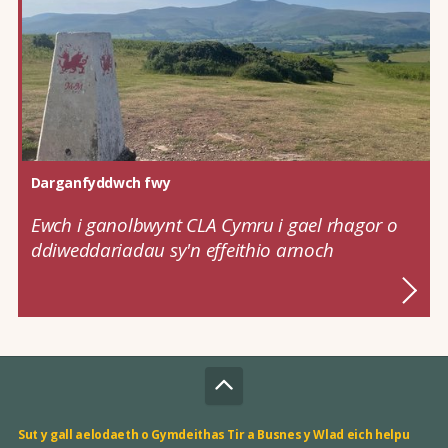
Darganfyddwch fwy
Ewch i ganolbwynt CLA Cymru i gael rhagor o
ddiweddariadau sy'n effeithio arnoch
Sut y gall aelodaeth o Gymdeithas Tir a Busnes y Wlad eich helpu