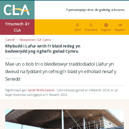
Y pencampwyr dros dir gwledig a busnes.
Ymunwch â'r
CLA
Cyfrif
Chwiliwch
English
Bwydlen
Cartref
Newyddion CLA Cymru
Rhybudd i Lafur wrth i'r blaid redeg yn
bedwerydd yng nghefn gwlad Cymru
Mae un o bob tri o bleidleiswyr traddodiadol Llafur yn
dweud na fyddant yn cefnogi'r blaid yn etholiad nesaf y
Senedd
Ysgrifenwyd gan
Sarah Wells-Gaston
.
Cyhoeddwyd gyntaf ar 4 Mawrth 2026
, ac yn
fwyaf diweddar adolygwyd ar 5 Mawrth 2026.