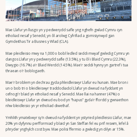
Mae Llafur yn llusgo yn y pedwerydd safle yng nghefn gwlad Cymru cyn
etholiad nesaf y Senedd, yn ôl arolwg Cyfrifiad a gomisiynwyd gan
Gymdeithas Tir a Busnes y Wlad (CLA).
Mae pleidleisio mwy na 1,000 o bobl ledled seddi mwyaf gwledig Cymru yn
dangos Llafur yn y pedwerydd safle (13.5%), y tu ôl i Blaid Cymru (22.3%),
Diwygio (16.7%) a'r Blaid Werdd (14.5%). Mae'r seddi hynny yn gartref i tua
thraean o'r boblogaeth.
Mae'r broblem yn dechrau gyda phleidleiswyr Llafur eu hunain. Mae bron i
un o bob tri o bleidleiswyr traddodiadol Llafur yn dweud na fyddant yn
cefnogi'r blaid yn etholiad nesaf y Senedd. Mae llai na hanner (47%) o
bleidleiswyr Llafur yn dweud eu bod yn “hapus” gyda'r ffordd y gwnaethon
nhw bleidleisio yn yr etholiad diwethaf.
Ymhlith ymatebwyr sy'n dweud na fyddent yn ystyried pleidleisio Llafur, mae
20% yn dyfynnu perfformiad y blaid yn San Steffan fel eu prif reswm, lefel â
phryder ynghylch cost byw. Mae polisi ffermio a gwledig yn dilyn ar 15%.