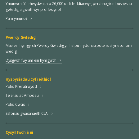
Ymunwch â'n rhwydwaith o 26,000 o dirfeddianwyr, perchnogion busnesau
gwledig a gweithwyr proffesiynol
Pam ymuno?
Pwerdy Gwledig
Mae ein hymgyrch Pwerdy Gwledig yn helpu i ryddhau potensial yr economi
wledig
Dysgwch fwy am ein hymgyrch
Hysbysiadau Cyfreithiol
Polisi Preifatrwydd
Telerau ac Amodau
Polisi Cwcis
Safonau gwasanaeth CLA
Cysylltwch â ni