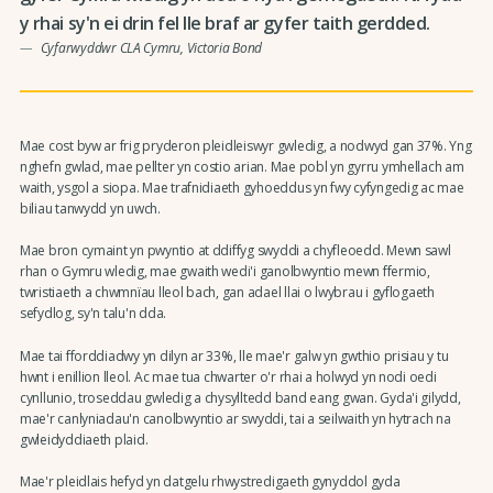
y rhai sy'n ei drin fel lle braf ar gyfer taith gerdded.
Cyfarwyddwr CLA Cymru, Victoria Bond
Mae cost byw ar frig pryderon pleidleiswyr gwledig, a nodwyd gan 37%. Yng
nghefn gwlad, mae pellter yn costio arian. Mae pobl yn gyrru ymhellach am
waith, ysgol a siopa. Mae trafnidiaeth gyhoeddus yn fwy cyfyngedig ac mae
biliau tanwydd yn uwch.
Mae bron cymaint yn pwyntio at ddiffyg swyddi a chyfleoedd. Mewn sawl
rhan o Gymru wledig, mae gwaith wedi'i ganolbwyntio mewn ffermio,
twristiaeth a chwmnïau lleol bach, gan adael llai o lwybrau i gyflogaeth
sefydlog, sy'n talu'n dda.
Mae tai fforddiadwy yn dilyn ar 33%, lle mae'r galw yn gwthio prisiau y tu
hwnt i enillion lleol. Ac mae tua chwarter o'r rhai a holwyd yn nodi oedi
cynllunio, troseddau gwledig a chysylltedd band eang gwan. Gyda'i gilydd,
mae'r canlyniadau'n canolbwyntio ar swyddi, tai a seilwaith yn hytrach na
gwleidyddiaeth plaid.
Mae'r pleidlais hefyd yn datgelu rhwystredigaeth gynyddol gyda