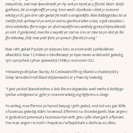
newydd da, ond mae llywodraeth yn rhy aml yn mynd yn y ffordd. Mae'r drefn
gynllunio, fel un enghraifft yn unig, bron wedi'i chynllunio i ddal yr economi
wledig yn ôl, gan drin cefn gwlad fel math o amgueddfa. Mae datblygiadau tai ar
raddfa fach synhwyrol yn aml yn cael eu gwrthod allan o law, a gall ceisiadau i
drosi adeiladau fferm segur yn ofod swyddfa neu weithdy gymryd blynyddoedd
yn aml. O ganlyniad, mae llai o swyddi yn cael eu creu ac mae tai yn dod yn llai
fforddiadwy, felly mae pobl ifanc yn symud i ffwrdd yn unig.”
Mae cefn gwlad Prydain yn darparu bloc economaidd a phleidleisio
allweddol. Mae 12 miliwn o bleidleiswyr yn byw mewn ardaloedd gwledig,
sy'n cynrychioli cyfran sylweddol (16%) o economi'r DU.
Ychwanegodd Julian Sturdy, AS Ceidwadol Efrog Allanol a chadeirydd y
Grŵp Seneddol Holl Blaid ddylanwadol ar y Pwerdy Gwledig:
“Y gwir yw bod llywodraethau o bob lliw ers degawdau wedi methu â datblygu
cynllun uchelgeisiol ar gyfer yr economi wledig yng Nghymru a Lloegr.
Yn amlwg, mae ffermio yn hynod bwysig i gefn gwlad, ond nid oes gan 85%
o fusnesau gwledig ddim i'w wneud â ffermio na choedwigaeth. Mae angen i
ni gydnabod potensial y busnesau hyn wrth greu cyfle ehangach a ffyniant.
Yna mae angen i ni nodi'r rhwystrau i'w llwyddiant a dechrau eu dileu.