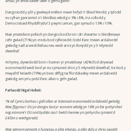
amau, yn ennill llawer iawn o gefnogaeth.”
Dangosodd y pôl y gwelwyd enillion mawr hefyd i'r Blaid Werdd, y tyfodd
eu cyfran ganrannol o'r bleidlais wledig o 3% i 8%, tra collodd y
Democratiaid Rhyddfrydol 3 pwynt canran, gan symud o 13% i 10%.
Mae ymatebion pellach yn dangos bod bron i dri chwarter o bleidleiswyr
cefn gwlad (71%) yn credu bod cyfleoedd i bobl ifanc mewn ardaloedd
gwledig naill ai wedi lleihau neu wedi aros yn llonydd yn y 5 mlynedd
diwethaf.
At hynny, dywedodd bron i hanner yr ymatebwyr (42%) fod dirywiad
economaidd wedi bod yn eu cymuned dros y 5 mlynedd diwethaf, tra bod y
mwyafrif helaeth (79%) yn beio diffyg tai fforddiadwy mewn ardaloedd
gwledig am yrru pobl ifanc allan o gefn gwlad.
Parhaodd Nigel Hollett:
“Ni all Cymru barhau i golli allan ar botensial economaidd ardaloedd gwledig.
Mae ffigurau'r DU yn dangos bod yr economi wledig yn 18% yn llai cynhyrchiol
nag economi'r DU ond byddai cau'r bwlch hwnnw yn cynhyrchu cymaint â
£43bn o weithgaredd.
Mae gennym gymaint o fusnesau a allai ehangu, a allai dyfu a chreu swyddi