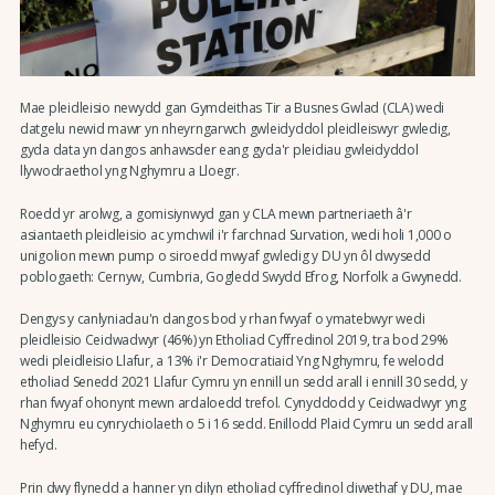
Mae pleidleisio newydd gan Gymdeithas Tir a Busnes Gwlad (CLA) wedi
datgelu newid mawr yn nheyrngarwch gwleidyddol pleidleiswyr gwledig,
gyda data yn dangos anhawsder eang gyda'r pleidiau gwleidyddol
llywodraethol yng Nghymru a Lloegr.
Roedd yr arolwg, a gomisiynwyd gan y CLA mewn partneriaeth â'r
asiantaeth pleidleisio ac ymchwil i'r farchnad Survation, wedi holi 1,000 o
unigolion mewn pump o siroedd mwyaf gwledig y DU yn ôl dwysedd
poblogaeth: Cernyw, Cumbria, Gogledd Swydd Efrog, Norfolk a Gwynedd.
Dengys y canlyniadau'n dangos bod y rhan fwyaf o ymatebwyr wedi
pleidleisio Ceidwadwyr (46%) yn Etholiad Cyffredinol 2019, tra bod 29%
wedi pleidleisio Llafur, a 13% i'r Democratiaid Yng Nghymru, fe welodd
etholiad Senedd 2021 Llafur Cymru yn ennill un sedd arall i ennill 30 sedd, y
rhan fwyaf ohonynt mewn ardaloedd trefol. Cynyddodd y Ceidwadwyr yng
Nghymru eu cynrychiolaeth o 5 i 16 sedd. Enillodd Plaid Cymru un sedd arall
hefyd.
Prin dwy flynedd a hanner yn dilyn etholiad cyffredinol diwethaf y DU, mae