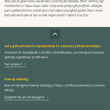
Mae pobl yn gywir eisiau swydd dda a chartref fforddiadwy. Mae'r mentrau twf
rhanbarthol a'r Papur Gwyn Lefelu i Fyny wedi cynnig cyfle perffaith i ddatgelu
pam y gallant fod mor anodd dod o hyd iddynt yng nghefn gwlad. Rwy'n credu
bod pobl wedi sylwi ar hyn ac mae angen mynd i'r afael â hi ar frys.”
Sut y gall aelodaeth o Gymdeithas Tir a Busnes y Wlad eich helpu
Ymunwch â'n rhwydwaith o 26,000 o dirfeddianwyr, perchnogion busnesau
gwledig a gweithwyr proffesiynol
Pam ymuno?
Pwerdy Gwledig
Mae ein hymgyrch Pwerdy Gwledig yn helpu i ryddhau potensial yr economi
wledig
Dysgwch fwy am ein hymgyrch