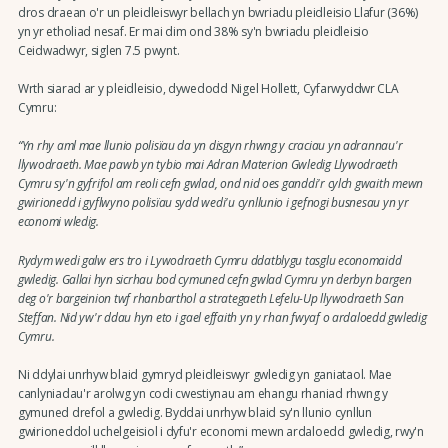
dros draean o'r un pleidleiswyr bellach yn bwriadu pleidleisio Llafur (36%)
yn yr etholiad nesaf. Er mai dim ond 38% sy'n bwriadu pleidleisio
Ceidwadwyr, siglen 7.5 pwynt.
Wrth siarad ar y pleidleisio, dywedodd Nigel Hollett, Cyfarwyddwr CLA
Cymru:
“Yn rhy aml mae llunio polisïau da yn disgyn rhwng y craciau yn adrannau'r
llywodraeth. Mae pawb yn tybio mai Adran Materion Gwledig Llywodraeth
Cymru sy'n gyfrifol am reoli cefn gwlad, ond nid oes ganddi'r cylch gwaith mewn
gwirionedd i gyflwyno polisïau sydd wedi'u cynllunio i gefnogi busnesau yn yr
economi wledig.
Rydym wedi galw ers tro i Lywodraeth Cymru ddatblygu tasglu economaidd
gwledig. Gallai hyn sicrhau bod cymuned cefn gwlad Cymru yn derbyn bargen
deg o'r bargeinion twf rhanbarthol a strategaeth Lefelu-Up llywodraeth San
Steffan. Nid yw'r ddau hyn eto i gael effaith yn y rhan fwyaf o ardaloedd gwledig
Cymru.
Ni ddylai unrhyw blaid gymryd pleidleiswyr gwledig yn ganiataol. Mae
canlyniadau'r arolwg yn codi cwestiynau am ehangu rhaniad rhwng y
gymuned drefol a gwledig. Byddai unrhyw blaid sy'n llunio cynllun
gwirioneddol uchelgeisiol i dyfu'r economi mewn ardaloedd gwledig, rwy'n