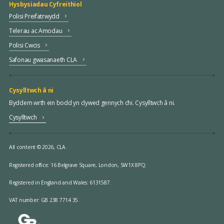
Hysbysiadau Cyfreithiol
Polisi Preifatrwydd
Telerau ac Amodau
Polisi Cwcis
Safonau gwasanaeth CLA
Cysylltwch â ni
Byddem wrth ein bodd yn clywed gennych chi. Cysylltwch â ni.
Cysylltwch
All content © 2026, CLA.
Registered office:
16 Belgrave Square, London, SW1X 8PQ.
Registered in England and Wales: 6131587.
VAT number: GB 238 7714 35.