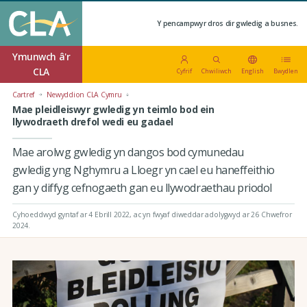
Y pencampwyr dros dir gwledig a busnes.
Ymunwch â'r
CLA
Cyfrif
Chwiliwch
English
Bwydlen
Cartref
Newyddion CLA Cymru
Mae pleidleiswyr gwledig yn teimlo bod ein
llywodraeth drefol wedi eu gadael
Mae arolwg gwledig yn dangos bod cymunedau
gwledig yng Nghymru a Lloegr yn cael eu haneffeithio
gan y diffyg cefnogaeth gan eu llywodraethau priodol
Cyhoeddwyd gyntaf ar 4 Ebrill 2022
, ac yn fwyaf diweddar adolygwyd ar 26 Chwefror
2024.