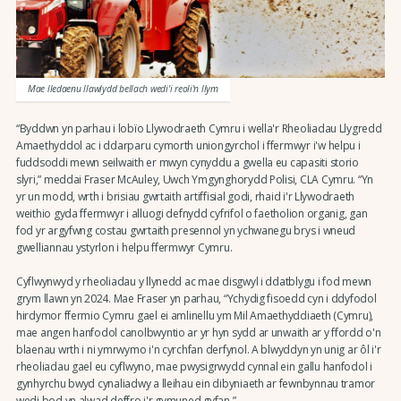
Mae lledaenu llawlydd bellach wedi'i reoli'n llym
“Byddwn yn parhau i lobïo Llywodraeth Cymru i wella'r Rheoliadau Llygredd
Amaethyddol ac i ddarparu cymorth uniongyrchol i ffermwyr i'w helpu i
fuddsoddi mewn seilwaith er mwyn cynyddu a gwella eu capasiti storio
slyri,” meddai Fraser McAuley, Uwch Ymgynghorydd Polisi, CLA Cymru. “Yn
yr un modd, wrth i brisiau gwrtaith artiffisial godi, rhaid i'r Llywodraeth
weithio gyda ffermwyr i alluogi defnydd cyfrifol o faetholion organig, gan
fod yr argyfwng costau gwrtaith presennol yn ychwanegu brys i wneud
gwelliannau ystyrlon i helpu ffermwyr Cymru.
Cyflwynwyd y rheoliadau y llynedd ac mae disgwyl i ddatblygu i fod mewn
grym llawn yn 2024. Mae Fraser yn parhau, “Ychydig fisoedd cyn i ddyfodol
hirdymor ffermio Cymru gael ei amlinellu ym Mil Amaethyddiaeth (Cymru),
mae angen hanfodol canolbwyntio ar yr hyn sydd ar unwaith ar y ffordd o'n
blaenau wrth i ni ymrwymo i'n cyrchfan derfynol. A blwyddyn yn unig ar ôl i'r
rheoliadau gael eu cyflwyno, mae pwysigrwydd cynnal ein gallu hanfodol i
gynhyrchu bwyd cynaliadwy a lleihau ein dibyniaeth ar fewnbynnau tramor
wedi bod yn alwad deffro i'r gymuned gyfan.”