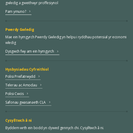
gwledig a gweithwyr proffesiynol
Pam ymuno?
Pwerdy Gwledig
Mae ein hymgyrch Pwerdy Gwledig yn helpu i ryddhau potensial yr economi
wledig
Dysgwch fwy am ein hymgyrch
Hysbysiadau Cyfreithiol
Polisi Preifatrwydd
Telerau ac Amodau
Polisi Cwcis
Safonau gwasanaeth CLA
Cysylltwch â ni
Byddem wrth ein bodd yn clywed gennych chi. Cysylltwch â ni.