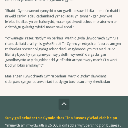
“Rhaid i Gymru wneud cynnydd o ran gwella ansawdd dŵr — mae'n rhaid i
ni weld canlyniadau cadarnhaol y rheoliadau yn gynnar - gan gynnwys
lefelau ffosffad yn ein hafonydd, mater sydd wedi achosi moratoriwm ar
ddatblygu gwledig cyfrifol mewn sawl ardal.”
Ychwanega Fraser, “Rydym yn parhau i weithio gyda Llywodraeth Cymru a
rhanddeiliaid eraill yn Is-grŵp Rheoli Tir Cymru yn edrych ar fesurau amgen
i'r rheolau presennol gydag adroddiad i'w gyhoeddi ym mis Medi 2022.
Efallai y bydd hyn yn cynnwys mwy y dull mwy wedi'i dargedu, gan
ganolbwyntio ar y dalgylchoedd yr effeithir arnynt mwy y mae'r CLA wedi
bod yn lobïo amdanynt.”
Mae angen i Lywodraeth Cymru barhau i weithio gyda'r diwydiant i
ddarparu cyngor ac arweiniad i addysgu busnesau am y rheoliadau.
Sut y gall aelodaeth o Gymdeithas Tir a Busnes y Wlad eich helpu
Ymunwch â'n rhwydwaith o 26,000 o dirfeddianwyr, perchnogion busnesau