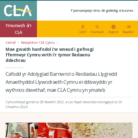
Y pencampwyr dros dir gwledig a busnes.
Ymunwch â'r
CLA
Cyfrif
Chwiliwch
English
Bwydlen
Cartref
Newyddion CLA Cymru
Mae gwaith hanfodol i'w wneud i gefnogi
ffermwyr Cymru wrth i'r tymor lledaenu
ddechrau
Cafodd yr Adolygiad Barnwrol o Reoliadau Llygredd
Amaethyddol Llywodraeth Cymru ei ddiswyddo yr
wythnos diwethaf, mae CLA Cymru yn ymateb
Cyhoeddwyd gyntaf ar 28 Mawrth 2022
, ac yn fwyaf diweddar adolygwyd ar 26
Chwefror 2024.