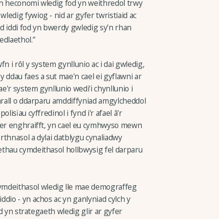
'n heconomi wledig fod yn weithredol trwy
edig fywiog - nid ar gyfer twristiaid ac
d iddi fod yn bwerdy gwledig sy'n rhan
edlaethol.”
n i rôl y system gynllunio ac i dai gwledig,
 ddau faes a sut mae'n cael ei gyflawni ar
ae'r system gynllunio wedi'i chynllunio i
 arall o ddarparu amddiffyniad amgylcheddol
isïau cyffredinol i fynd i'r afael â'r
 er enghraifft, yn cael eu cymhwyso mewn
rthnasol a dylai datblygu cynaliadwy
ethau cymdeithasol hollbwysig fel darparu
deithasol wledig lle mae demograffeg
dio - yn achos ac yn ganlyniad cylch y
od yn strategaeth wledig glir ar gyfer