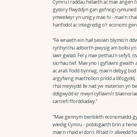
Cymru i raddau helaeth ac mae angen i
gydol y flwyddyn gan gefnogi cymuned wl
ymwelwyr yn unig y mae hi - mae'n rhai
hanfodol ac integredig o'r economi gen
“Fe wnaeth ein hail sesiwn blymio'n ddwf
cynhyrchu adborth pwysig am bolisi yn y
lawr gwlad. Fel y mae pethau'n sefyll, m
sicrhau twf. Mae yno i gyflawni gwaith
ac arall. Fodd bynnag, mae'n debyg bod pol
argyfwng maetholion pridd a llifogydd,
rhai meysydd lle nad yw materion yn be
ddigwydd er mwyn cyflawni'r blaenoria
cartrefi fforddiadwy.”
“Mae gennym benbleth economaidd-gym
wledig Cymru - poblogaeth brin a heneid
mae'n rhaid ei dorri. Rhaid i'r allwedd f