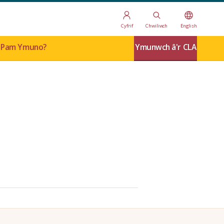
Cyfrif
Chwiliwch
English
Pam Ymuno?
Ymunwch â'r CLA