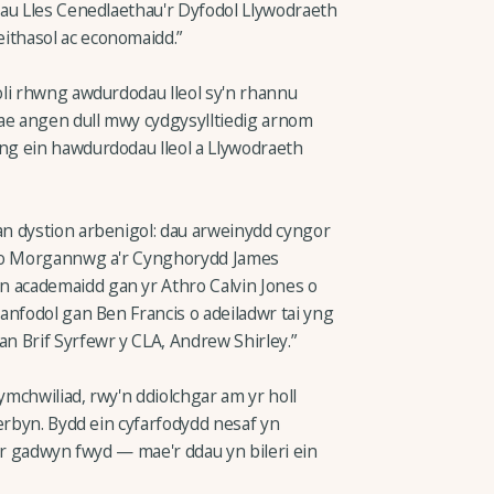
dau Lles Cenedlaethau'r Dyfodol Llywodraeth
thasol ac economaidd.”
oli rhwng awdurdodau lleol sy'n rhannu
mae angen dull mwy cydgysylltiedig arnom
g ein hawdurdodau lleol a Llywodraeth
n dystion arbenigol: dau arweinydd cyngor
Fro Morgannwg a'r Cynghorydd James
academaidd gan yr Athro Calvin Jones o
anfodol gan Ben Francis o adeiladwr tai yng
 Brif Syrfewr y CLA, Andrew Shirley.”
mchwiliad, rwy'n ddiolchgar am yr holl
erbyn. Bydd ein cyfarfodydd nesaf yn
'r gadwyn fwyd — mae'r ddau yn bileri ein