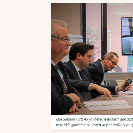
Mae Samuel Kurtz AS yn clywed tystiolaeth gan dys
wrth iddo gadeirio'r ail sesiwn yn ymchwiliad cynt