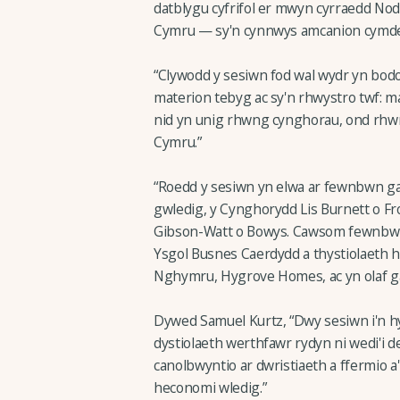
datblygu cyfrifol er mwyn cyrraedd No
Cymru — sy'n cynnwys amcanion cymdei
“Clywodd y sesiwn fod wal wydr yn bod
materion tebyg ac sy'n rhwystro twf: 
nid yn unig rhwng cynghorau, ond rhwn
Cymru.”
“Roedd y sesiwn yn elwa ar fewnbwn ga
gwledig, y Cynghorydd Lis Burnett o 
Gibson-Watt o Bowys. Cawsom fewnbwn 
Ysgol Busnes Caerdydd a thystiolaeth h
Nghymru, Hygrove Homes, ac yn olaf gan
Dywed Samuel Kurtz, “Dwy sesiwn i'n hy
dystiolaeth werthfawr rydyn ni wedi'i d
canolbwyntio ar dwristiaeth a ffermio a
heconomi wledig.”