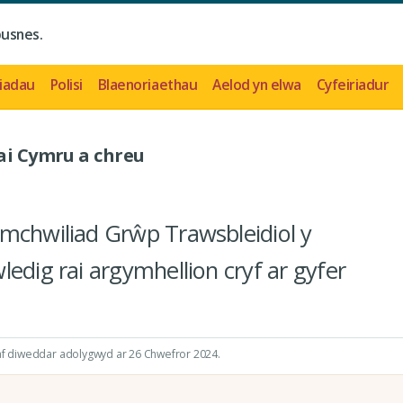
busnes.
iadau
Polisi
Blaenoriaethau
Aelod yn elwa
Cyfeiriadur
hai Cymru a chreu
ymchwiliad Grŵp Trawsbleidiol y
edig rai argymhellion cryf ar gyfer
yaf diweddar adolygwyd ar 26 Chwefror 2024.