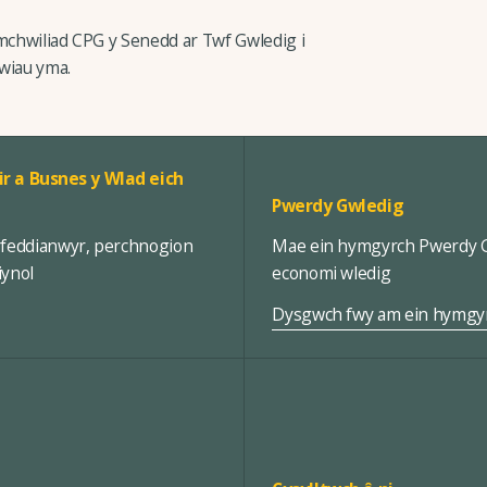
ymchwiliad CPG y Senedd ar Twf Gwledig i
wiau yma.
ir a Busnes y Wlad eich
Pwerdy Gwledig
rfeddianwyr, perchnogion
Mae ein hymgyrch Pwerdy Gw
iynol
economi wledig
Dysgwch fwy am ein hymgy