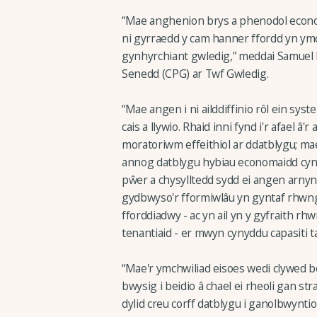
“Mae anghenion brys a phenodol econom
ni gyrraedd y cam hanner ffordd yn ymch
gynhyrchiant gwledig,” meddai Samuel 
Senedd (CPG) ar Twf Gwledig.
“Mae angen i ni ailddiffinio rôl ein sy
cais a llywio. Rhaid inni fynd i'r afael 
moratoriwm effeithiol ar ddatblygu; ma
annog datblygu hybiau economaidd cynal
pŵer a chysylltedd sydd ei angen arny
gydbwyso'r fformiwlâu yn gyntaf rhwng
fforddiadwy - ac yn ail yn y gyfraith r
tenantiaid - er mwyn cynyddu capasiti ta
“Mae'r ymchwiliad eisoes wedi clywed b
bwysig i beidio â chael ei rheoli gan s
dylid creu corff datblygu i ganolbwynti