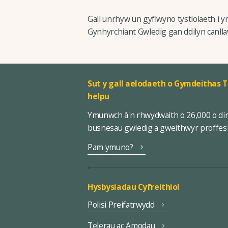
Gall unrhyw un gyflwyno tystiolaeth i 
Gynhyrchiant Gwledig gan ddilyn canlla
Sut y gall aelodaeth o Gymdeithas T
helpu
Ymunwch â'n rhwydwaith o 26,000 o di
busnesau gwledig a gweithwyr proffes
Pam ymuno?
Hysbysiadau Cyfreithiol
Polisi Preifatrwydd
Telerau ac Amodau