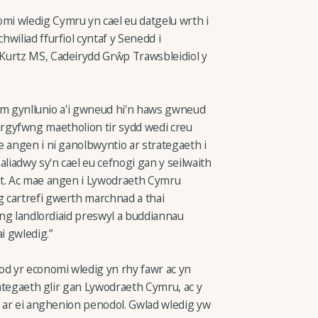
i wledig Cymru yn cael eu datgelu wrth i
wiliad ffurfiol cyntaf y Senedd i
Kurtz MS, Cadeirydd Grŵp Trawsbleidiol y
stem gynllunio a'i gwneud hi'n haws gwneud
â'r argyfwng maetholion tir sydd wedi creu
e angen i ni ganolbwyntio ar strategaeth i
iadwy sy'n cael eu cefnogi gan y seilwaith
nt. Ac mae angen i Lywodraeth Cymru
 cartrefi gwerth marchnad a thai
hwng landlordiaid preswyl a buddiannau
i gwledig.”
od yr economi wledig yn rhy fawr ac yn
trategaeth glir gan Lywodraeth Cymru, ac y
o ar ei anghenion penodol. Gwlad wledig yw