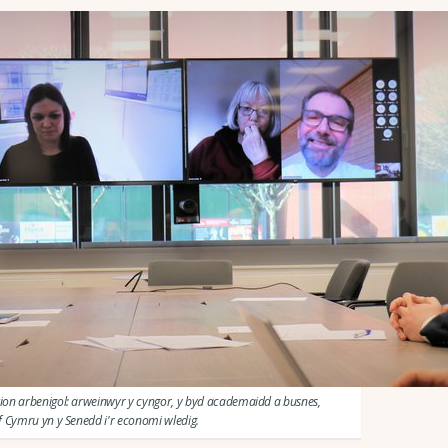
tion arbenigol: arweinwyr y cyngor, y byd academaidd a busnes,
af Cymru yn y Senedd i'r economi wledig.