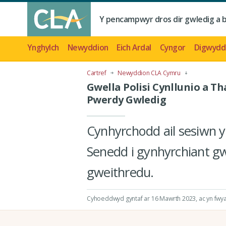
Y pencampwyr dros dir gwledig a 
Ynghylch
Newyddion
Eich Ardal
Cyngor
Digwydd
Cartref
Newyddion CLA Cymru
Gwella Polisi Cynllunio a T
Pwerdy Gwledig
Cynhyrchodd ail sesiwn 
Senedd i gynhyrchiant gwl
gweithredu.
Cyhoeddwyd gyntaf ar 16 Mawrth 2023
, ac yn fw