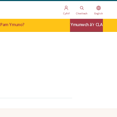
Cyfrif
Chwiliwch
English
Pam Ymuno?
Ymunwch â'r CLA