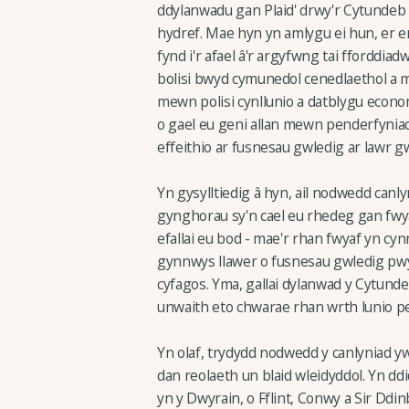
ddylanwadu gan Plaid' drwy'r Cytundeb
hydref. Mae hyn yn amlygu ei hun, er engh
fynd i'r afael â'r argyfwng tai fforddiad
bolisi bwyd cymunedol cenedlaethol a
mewn polisi cynllunio a datblygu econo
o gael eu geni allan mewn penderfyniada
effeithio ar fusnesau gwledig ar lawr g
Yn gysylltiedig â hyn, ail nodwedd canly
gynghorau sy'n cael eu rhedeg gan fwyaf
efallai eu bod - mae'r rhan fwyaf yn c
gynnwys llawer o fusnesau gwledig pwy
cyfagos. Yma, gallai dylanwad y Cytund
unwaith eto chwarae rhan wrth lunio p
Yn olaf, trydydd nodwedd y canlyniad yw
dan reolaeth un blaid wleidyddol. Yn d
yn y Dwyrain, o Fflint, Conwy a Sir Dd