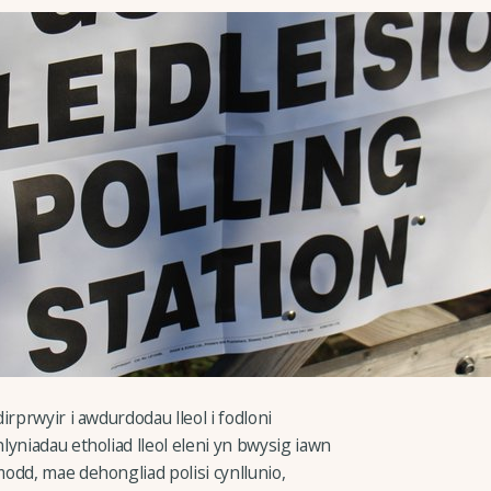
rprwyir i awdurdodau lleol i fodloni
yniadau etholiad lleol eleni yn bwysig iawn
odd, mae dehongliad polisi cynllunio,