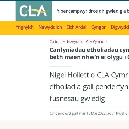
Y pencampwyr dros dir gwledig a 
Ynghylch
Newyddion
Eich Ardal
Cyngor
Digwydd
Cartref
Newyddion CLA Cymru
Canlyniadau etholiadau cyn
beth maen nhw'n ei olygu i
Nigel Hollett o CLA Cymr
etholiad a gall penderfyn
fusnesau gwledig
Cyhoeddwyd gyntaf ar 10 Mai 2022
, ac yn fwyaf 