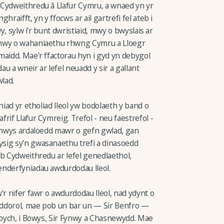
 Cydweithredu â Llafur Cymru, a wnaed yn yr
raifft, yn y ffocws ar ail gartrefi fel ateb i
wy, sylw i'r bunt dwristiaid, mwy o bwyslais ar
 mwy o wahaniaethu rhwng Cymru a Lloegr
maidd. Mae'r ffactorau hyn i gyd yn debygol
u a wneir ar lefel neuadd y sir a gallant
wlad.
niad yr etholiad lleol yw bodolaeth y band o
rif Llafur Cymreig. Trefol - neu faestrefol -
ynnwys ardaloedd mawr o gefn gwlad, gan
sig sy'n gwasanaethu trefi a dinasoedd
eb Cydweithredu ar lefel genedlaethol,
enderfyniadau awdurdodau lleol.
'r nifer fawr o awdurdodau lleol, nad ydynt o
diddorol, mae pob un bar un — Sir Benfro —
inbych, i Bowys, Sir Fynwy a Chasnewydd. Mae