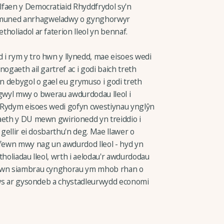
lfaen y Democratiaid Rhyddfrydol sy'n
ymuned anrhagweladwy o gynghorwyr
holiadol ar faterion lleol yn bennaf.
i rym y tro hwn y llynedd, mae eisoes wedi
ogaeth ail gartref ac i godi baich treth
n debygol o gael eu grymuso i godi treth
isgwyl mwy o bwerau awdurdodau lleol i
o. Rydym eisoes wedi gofyn cwestiynau ynglŷn
aeth y DU mewn gwirionedd yn treiddio i
 gellir ei dosbarthu'n deg. Mae llawer o
 fewn mwy nag un awdurdod lleol - hyd yn
etholiadau lleol, wrth i aelodau'r awdurdodau
mewn siambrau cynghorau ym mhob rhan o
ocws ar gysondeb a chystadleurwydd economi