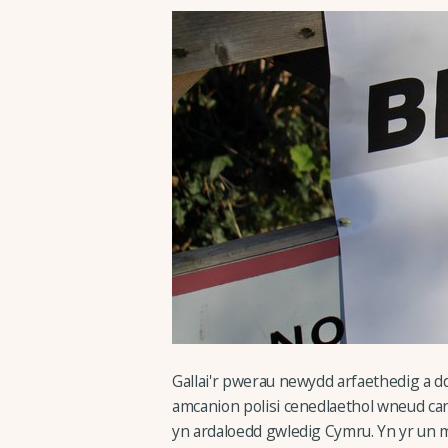
Gallai'r pwerau newydd arfaethedig a ddi
amcanion polisi cenedlaethol wneud canl
yn ardaloedd gwledig Cymru. Yn yr un m