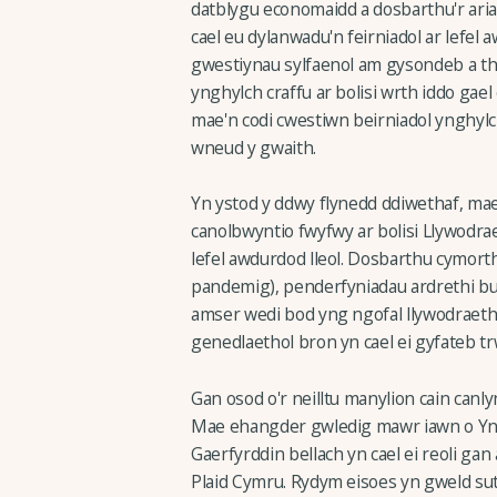
datblygu economaidd a dosbarthu'r aria
cael eu dylanwadu'n feirniadol ar lefel 
gwestiynau sylfaenol am gysondeb a
ynghylch craffu ar bolisi wrth iddo gael 
mae'n codi cwestiwn beirniadol ynghylc
wneud y gwaith.
Yn ystod y ddwy flynedd ddiwethaf, mae
canolbwyntio fwyfwy ar bolisi Llywodr
lefel awdurdod lleol. Dosbarthu cymort
pandemig), penderfyniadau ardrethi bus
amser wedi bod yng ngofal llywodraeth 
genedlaethol bron yn cael ei gyfateb trw
Gan osod o'r neilltu manylion cain canly
Mae ehangder gwledig mawr iawn o Yny
Gaerfyrddin bellach yn cael ei reoli g
Plaid Cymru. Rydym eisoes yn gweld sut