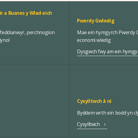
ir a Busnes y Wlad eich
Pwerdy Gwledig
rfeddianwyr, perchnogion
Mae ein hymgyrch Pwerdy Gw
iynol
economi wledig
Dysgwch fwy am ein hymgy
Cysylltwch â ni
Byddem wrth ein bodd yn cly
Cysylltwch