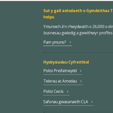
Sut y gall aelodaeth o Gymdeithas T
helpu
Ymunwch â'n rhwydwaith o 26,000 o di
busnesau gwledig a gweithwyr proffes
Pam ymuno?
Hysbysiadau Cyfreithiol
Polisi Preifatrwydd
Telerau ac Amodau
Polisi Cwcis
Safonau gwasanaeth CLA