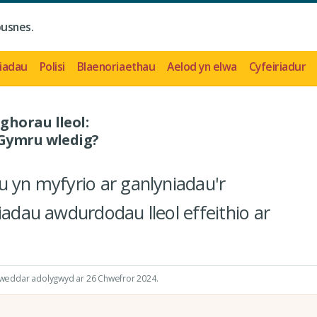
busnes.
iadau
Polisi
Blaenoriaethau
Aelod yn elwa
Cyfeiriadur
ghorau lleol:
 Gymru wledig?
u yn myfyrio ar ganlyniadau'r
iadau awdurdodau lleol effeithio ar
diweddar adolygwyd ar 26 Chwefror 2024.