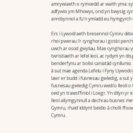
amrywiaeth o rymoedd ar waith yma: sy
adfywio ym Mhowys, ond yn bwysig c
annibynnol a fu'n ymladd eu hymgyrch et
Ers i Lywodraeth bresennol Cymru ddod 
rhoi pwerau i'r cynghorau i gosbi perchn
uwch ar osod gwyliau. Mae cynghorau y
twristiaeth ar lefel leol, ac rydym yn d
benderfynu ar bolisi caniatâd cynlluni
â sut mae agenda Lefelu i Fyny Llywodr
lawr er budd i fusnesau gwledig, a sut y
fusnesau gwledig Cymru wedi'u lleoli o
oed yn trawsffiniol i Loegr. Yn dilyn yr 
lleol ailymgynnull a dechrau busnes 
Gymru, rhaid iddynt beidio â cholli ff
Cymru.