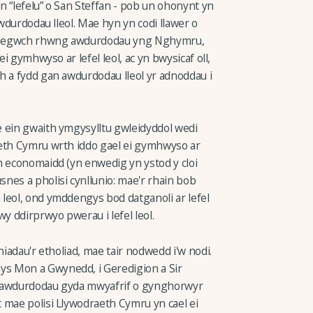
n “lefelu” o San Steffan - pob un ohonynt yn
awdurdodau lleol. Mae hyn yn codi llawer o
 thegwch rhwng awdurdodau yng Nghymru,
ei gymhwyso ar lefel leol, ac yn bwysicaf oll,
h a fydd gan awdurdodau lleol yr adnoddau i
 ein gwaith ymgysylltu gwleidyddol wedi
aeth Cymru wrth iddo gael ei gymhwyso ar
h economaidd (yn enwedig yn ystod y cloi
nes a pholisi cynllunio: mae'r rhain bob
leol, ond ymddengys bod datganoli ar lefel
y ddirprwyo pwerau i lefel leol.
niadau'r etholiad, mae tair nodwedd i'w nodi.
s Mon a Gwynedd, i Geredigion a Sir
an awdurdodau gyda mwyafrif o gynghorwyr
 mae polisi Llywodraeth Cymru yn cael ei