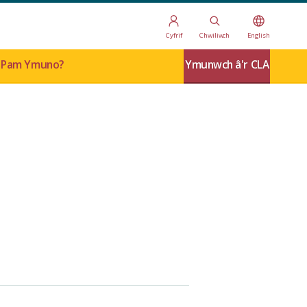
Cyfrif
Chwiliwch
English
Pam Ymuno?
Ymunwch â'r CLA