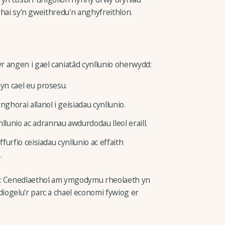
 rhai sy'n gweithredu'n anghyfreithlon.
 angen i gael caniatâd cynllunio oherwydd:
 yn cael eu prosesu.
horai allanol i geisiadau cynllunio.
lunio ac adrannau awdurdodau lleol eraill.
ffurfio ceisiadau cynllunio ac effaith
.
rc Cenedlaethol am ymgodymu rheolaeth yn
ogelu'r parc a chael economi fywiog er