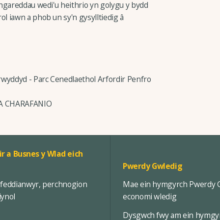
hgareddau wedi'u heithrio yn golygu y bydd
 iawn a phob un sy'n gysylltiedig â
rwyddyd - Parc Cenedlaethol Arfordir Penfro
A CHARAFANIO
ir a Busnes y Wlad eich
Pwerdy Gwledig
rfeddianwyr, perchnogion
Mae ein hymgyrch Pwerdy Gw
iynol
economi wledig
Dysgwch fwy am ein hymgy