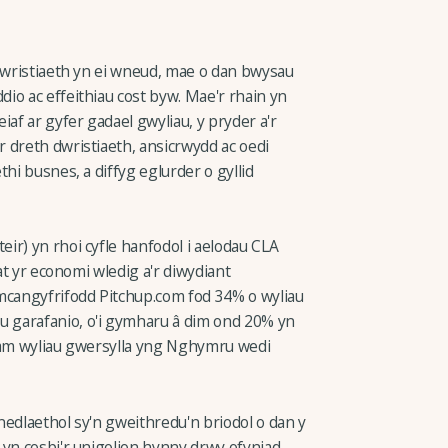
 twristiaeth yn ei wneud, mae o dan bwysau
io ac effeithiau cost byw. Mae'r rhain yn
iaf ar gyfer gadael gwyliau, y pryder a'r
 dreth dwristiaeth, ansicrwydd ac oedi
hi busnes, a diffyg eglurder o gyllid
ir) yn rhoi cyfle hanfodol i aelodau CLA
 at yr economi wledig a'r diwydiant
mcangyfrifodd Pitchup.com fod 34% o wyliau
 garafanio, o'i gymharu â dim ond 20% yn
w am wyliau gwersylla yng Nghymru wedi
nedlaethol sy'n gweithredu'n briodol o dan y
 yn cosbi'r unigolion hynny drwy ofyniad