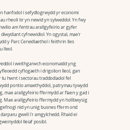
yn hanfodol i sefydlogrwydd yr economi
u rheoli tir yn newid yn sylweddol. Yn fwy
ilio am fentrau arallgyfeirio ar gyfer
diwydiant cyfnewidiol. Yn ogystal, mae'r
dd y Parc Cenedlaethol i feithrin lles
lleol.
lweddol i weithgarwch economaidd yng
eoedd cyflogaeth i drigolion lleol, gan
y tu hwnt i sectorau traddodiadol fel
wydd pontio amaethyddol, patrymau tywydd
 mae arallgyfeirio ffermydd ar flaen y gad i
. Mae arallgyfeirio ffermydd yn hollbwysig
gefnogi nid yn unig busnes fferm ond
 darparu gwell i'r amgylchedd. Rhaid ei
gweinyddol lleiaf posibl.