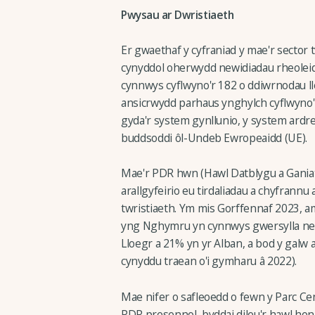
Pwysau ar Dwristiaeth
Er gwaethaf y cyfraniad y mae'r sector
cynyddol oherwydd newidiadau rheoleidd
cynnwys cyflwyno'r 182 o ddiwrnodau lle
ansicrwydd parhaus ynghylch cyflwyno'r
gyda'r system gynllunio, y system ardret
buddsoddi ôl-Undeb Ewropeaidd (UE).
Mae'r PDR hwn (Hawl Datblygu a Ganiate
arallgyfeirio eu tirdaliadau a chyfrannu
twristiaeth. Ym mis Gorffennaf 2023, a
yng Nghymru yn cynnwys gwersylla neu
Lloegr a 21% yn yr Alban, a bod y gal
cynyddu traean o'i gymharu â 2022).
Mae nifer o safleoedd o fewn y Parc Ce
PDR presennol, byddai dileu'r hawl hon