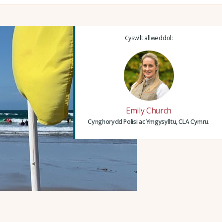
Cyswllt allweddol:
Emily Church
Cynghorydd Polisi ac Ymgysylltu, CLA Cymru.