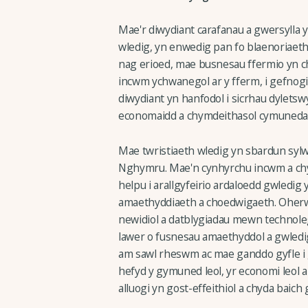
Mae'r diwydiant carafanau a gwersylla 
wledig, yn enwedig pan fo blaenoriaetha
nag erioed, mae busnesau ffermio yn chw
incwm ychwanegol ar y fferm, i gefnogi 
diwydiant yn hanfodol i sicrhau dyletswy
economaidd a chymdeithasol cymunedau 
Mae twristiaeth wledig yn sbardun sy
Nghymru. Mae'n cynhyrchu incwm a chyfl
helpu i arallgyfeirio ardaloedd gwledig 
amaethyddiaeth a choedwigaeth. Oher
newidiol a datblygiadau mewn technoleg,
lawer o fusnesau amaethyddol a gwledig
am sawl rheswm ac mae ganddo gyfle i 
hefyd y gymuned leol, yr economi leol a
alluogi yn gost-effeithiol a chyda baich 