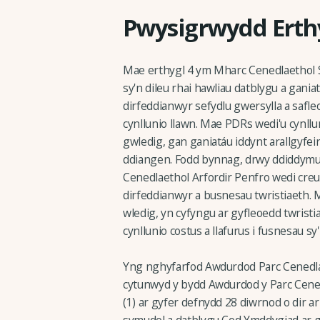
Pwysigrwydd Erth
Mae erthygl 4 ym Mharc Cenedlaethol Sir
sy'n dileu rhai hawliau datblygu a gania
dirfeddianwyr sefydlu gwersylla a safl
cynllunio llawn. Mae PDRs wedi'u cynll
gwledig, gan ganiatáu iddynt arallgyfe
ddiangen. Fodd bynnag, drwy ddiddymu
Cenedlaethol Arfordir Penfro wedi creu
dirfeddianwyr a busnesau twristiaeth. 
wledig, yn cyfyngu ar gyfleoedd twrist
cynllunio costus a llafurus i fusnesau 
Yng nghyfarfod Awdurdod Parc Cenedlae
cytunwyd y bydd Awdurdod y Parc Cene
(1) ar gyfer defnydd 28 diwrnod o dir ar