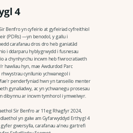
ygl 4
 Benfro yn cyfeirio at gyfeiriad cyfreithiol
teir (PDRs) —yn benodol, y gallu i
eoedd carafanau dros dro heb ganiatâd
unio i ddarparu hyblygrwydd i fusnesau
irio a chynhyrchu incwm heb fiwrocratiaeth
'r hawliau hyn, mae Awdurdod Parc
 rhwystrau cynllunio ychwanegol i
Mae'r penderfyniad hwn yn tanseilio menter
iaeth gynaliadwy, ac yn ychwanegu prosesau
sy'n dibynnu ar incwm tymhorol i ymwelwyr.
thol Sir Benfro ar 11eg Rhagfyr 2024,
dlaethol yn galw am Gyfarwyddyd Erthygl 4
 gyfer gwersylla, carafanau a/neu gartrefi