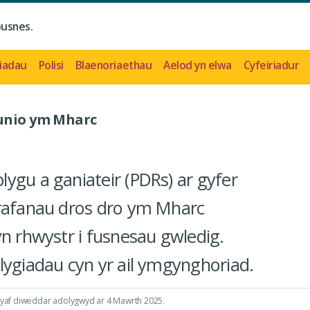
busnes.
iadau
Polisi
Blaenoriaethau
Aelod yn elwa
Cyfeiriadur
lunio ym Mharc
ygu a ganiateir (PDRs) ar gyfer
arafanau dros dro ym Mharc
yn rhwystr i fusnesau gwledig.
lygiadau cyn yr ail ymgynghoriad.
fwyaf diweddar adolygwyd ar 4 Mawrth 2025.