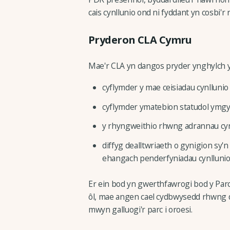
cais cynllunio ond ni fyddant yn cosbi'r
Pryderon CLA Cymru
Mae'r CLA yn dangos pryder ynghylch yr
cyflymder y mae ceisiadau cynllunio
cyflymder ymatebion statudol ymgyng
y rhyngweithio rhwng adrannau cynl
diffyg dealltwriaeth o gynigion sy'n 
ehangach penderfyniadau cynllunio
Er ein bod yn gwerthfawrogi bod y Pa
ôl, mae angen cael cydbwysedd rhwng di
mwyn galluogi'r parc i oroesi.