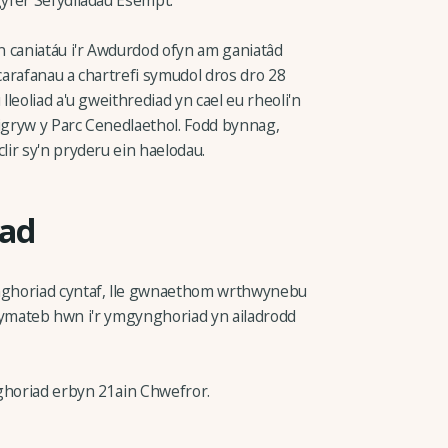
yfer Sefydliadau Esempt.
 caniatáu i'r Awdurdod ofyn am ganiatâd
 carafanau a chartrefi symudol dros dro 28
leoliad a'u gweithrediad yn cael eu rheoli'n
gryw y Parc Cenedlaethol. Fodd bynnag,
ir sy'n pryderu ein haelodau.
iad
nghoriad cyntaf, lle gwnaethom wrthwynebu
il ymateb hwn i'r ymgynghoriad yn ailadrodd
ghoriad erbyn 21ain Chwefror.