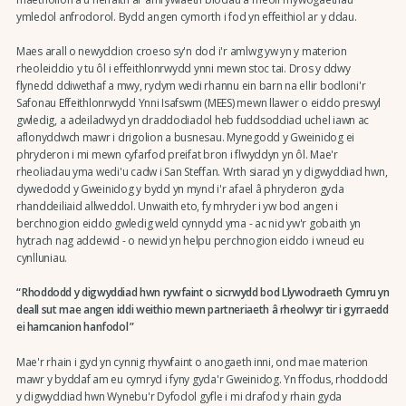
ymledol anfrodorol. Bydd angen cymorth i fod yn effeithiol ar y ddau.
Maes arall o newyddion croeso sy'n dod i'r amlwg yw yn y materion
rheoleiddio y tu ôl i effeithlonrwydd ynni mewn stoc tai. Dros y ddwy
flynedd ddiwethaf a mwy, rydym wedi rhannu ein barn na ellir bodloni'r
Safonau Effeithlonrwydd Ynni Isafswm (MEES) mewn llawer o eiddo preswyl
gwledig, a adeiladwyd yn draddodiadol heb fuddsoddiad uchel iawn ac
aflonyddwch mawr i drigolion a busnesau. Mynegodd y Gweinidog ei
phryderon i mi mewn cyfarfod preifat bron i flwyddyn yn ôl. Mae'r
rheoliadau yma wedi'u cadw i San Steffan. Wrth siarad yn y digwyddiad hwn,
dywedodd y Gweinidog y bydd yn mynd i'r afael â phryderon gyda
rhanddeiliaid allweddol. Unwaith eto, fy mhryder i yw bod angen i
berchnogion eiddo gwledig weld cynnydd yma - ac nid yw'r gobaith yn
hytrach nag addewid - o newid yn helpu perchnogion eiddo i wneud eu
cynlluniau.
Rhoddodd y digwyddiad hwn rywfaint o sicrwydd bod Llywodraeth Cymru yn
deall sut mae angen iddi weithio mewn partneriaeth â rheolwyr tir i gyrraedd
ei hamcanion hanfodol
Mae'r rhain i gyd yn cynnig rhywfaint o anogaeth inni, ond mae materion
mawr y byddaf am eu cymryd i fyny gyda'r Gweinidog. Yn ffodus, rhoddodd
y digwyddiad hwn Wynebu'r Dyfodol gyfle i mi drafod y rhain gyda