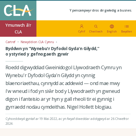
Y pencampwyr dros dir gwledig a busnes.
Ymunwch â'r
CLA
Cyfrif
Chwiliwch
English
Bwydlen
Cartref
Newyddion CLA Cymru
Byddwn yn “Wynebu'r Dyfodol Gyda'n Gilydd,”
o ystyried y gefnogaeth gywir
Roedd digwyddiad Gweinidogol Llywodraeth Cymru yn
Wynebu'r Dyfodol Gyda'n Gilydd yn cynnig
blaenoriaethau, cynnydd ac addewid — ond mae mwy
i'w wneud i fod yn siŵr bod y Llywodraeth yn gwneud
digon i fanteisio ar yr hyn y gall rheoli tir ei gynnig i
gyrraedd nodau cymdeithas. Nigel Hollett blogiau.
Cyhoeddwyd gyntaf ar 19 Mai 2022
, ac yn fwyaf diweddar adolygwyd ar 26 Chwefror
2024.