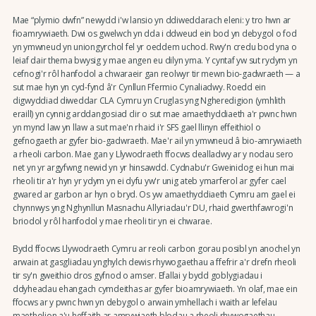
Mae “plymio dwfn” newydd i'w lansio yn ddiweddarach eleni: y tro hwn ar
fioamrywiaeth. Dwi os gwelwch yn dda i ddweud ein bod yn debygol o fod
yn ymwneud yn uniongyrchol fel yr oeddem uchod. Rwy'n credu bod yna o
leiaf dair thema bwysig y mae angen eu dilyn yma. Y cyntaf yw sut rydym yn
cefnogi'r rôl hanfodol a chwaraeir gan reolwyr tir mewn bio-gadwraeth — a
sut mae hyn yn cyd-fynd â'r Cynllun Ffermio Cynaliadwy. Roedd ein
digwyddiad diweddar CLA Cymru yn Cruglas yng Ngheredigion (ymhlith
eraill) yn cynnig arddangosiad clir o sut mae amaethyddiaeth a'r pwnc hwn
yn mynd law yn llaw a sut mae'n rhaid i'r SFS gael llinyn effeithiol o
gefnogaeth ar gyfer bio-gadwraeth. Mae'r ail yn ymwneud â bio-amrywiaeth
a rheoli carbon. Mae gan y Llywodraeth ffocws dealladwy ar y nodau sero
net yn yr argyfwng newid yn yr hinsawdd. Cydnabu'r Gweinidog ei hun mai
rheoli tir a'r hyn yr ydym yn ei dyfu yw'r unig ateb ymarferol ar gyfer cael
gwared ar garbon ar hyn o bryd. Os yw amaethyddiaeth Cymru am gael ei
chynnwys yng Nghynllun Masnachu Allyriadau'r DU, rhaid gwerthfawrogi'n
briodol y rôl hanfodol y mae rheoli tir yn ei chwarae.
Bydd ffocws Llywodraeth Cymru ar reoli carbon gorau posibl yn anochel yn
arwain at gasgliadau ynghylch dewis rhywogaethau a ffefrir a'r drefn rheoli
tir sy'n gweithio dros gyfnod o amser. Efallai y bydd goblygiadau i
ddyheadau ehangach cymdeithas ar gyfer bioamrywiaeth. Yn olaf, mae ein
ffocws ar y pwnc hwn yn debygol o arwain ymhellach i waith ar lefelau
maetholion a'u heffaith ar amrywiaeth blodau a rheoli rhywogaethau