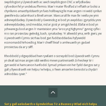
swyddogion y Llywodraeth ac uwch swyddogion CNC a sefydliadau
cyfoedion fel yr undebau ffermio. Mae'r mater ffosffad a'i effaith ar bolisi a
chynllunio amaethyddiaeth yn faes hollbwysig lle mae angen i ni weld cynllun
gweithredu cadarnhaol a llinell amser. Maes arall lle mae lle i wella yw ynni
adnewyddadwy. Dywedodd y Gweinidog ei bod yn awyddus i gynyddu ynni
adnewyddadwy, ond meddai, nid ar gost yr amgylchedd. Efallai ei bod yn
ychwanegu bod angen i'r manteision yma “aros yng Nghymru” gynnig cyfle i
ni o ran prosiectau gwledig, bach, cynaliadwy. Yr allwedd yma, wrth gwrs, yw
i Lywodraeth Cymru sicrhau bod gan fuddsoddiadau hyfywedd
economaidd hirhoedlog. Mae'r chwiff lleiaf o amheuaeth yn gadael
prosiectau da ar y silff.
Rhoddodd y digwyddiad hwn rywfaint o sicrwydd bod Llywodraeth Cymru
yn deall sut mae angen iddi weithio mewn partneriaeth â rheolwyr tir i
gyrraedd ei hamcanion hanfodol. Symud ymlaen ein her fydd dangos sut y
gall y llywodraeth ein helpu i'w helpu, o fewn amserlen benodol a chyda'r
adnoddau cywir.”
Sut y gall aelodaeth o Gymdeithas Tir a Busnes y Wlad eich helpu