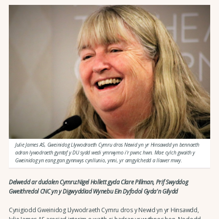
Julie James AS, Gweinidog Llywodraeth Cymru dros Newid yn yr Hinsawdd yn bennaeth
adran lywodraeth gyntaf y DU sydd wedi ymrwymo i'r pwnc hwn. Mae cylch gwaith y
Gweinidog yn eang gan gynnwys cynllunio, ynni, yr amgylchedd a llawer mwy.
Delwedd ar dudalen Cymru:Nigel Hollett gyda Clare Pillman, Prif Swyddog
Gweithredol CNC yn y Digwyddiad Wynebu Ein Dyfodol Gyda'n Gilydd
Cynigiodd Gweinidog Llywodraeth Cymru dros y Newid yn yr Hinsawdd,