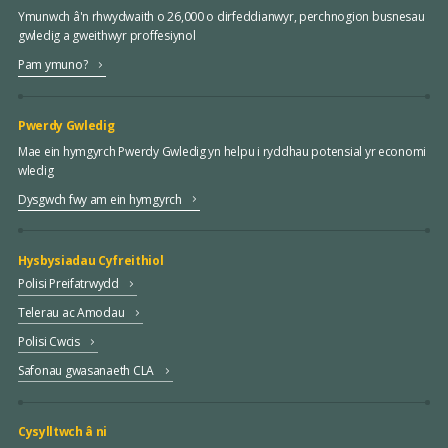
Ymunwch â'n rhwydwaith o 26,000 o dirfeddianwyr, perchnogion busnesau
gwledig a gweithwyr proffesiynol
Pam ymuno?
Pwerdy Gwledig
Mae ein hymgyrch Pwerdy Gwledig yn helpu i ryddhau potensial yr economi
wledig
Dysgwch fwy am ein hymgyrch
Hysbysiadau Cyfreithiol
Polisi Preifatrwydd
Telerau ac Amodau
Polisi Cwcis
Safonau gwasanaeth CLA
Cysylltwch â ni