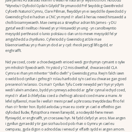
Julie James AS asesiad interim o waith ei hadran yr wythnos hon. Nododd
“Wynebu'r Dyfodol Gyda'n Gilydd” lle ymunodd Prif Swyddog Gweithredol
Cyfoeth Naturiol Cymru, Clare Pillman, flwyddyn yn ei swydd lle dywedodd y
Gweinidog fod ei hadran a CNC yn mynd i'r afael â heriau newid hinsawdd a
cholli bioamrywiaeth. Mae cwmpas a strwythur adran Ms James - y DU
gyntaf wedi'i neilltuo i Newid yn yr Hinsawdd yn unig - yn canolbwyntio
meysydd perthnasol o lunio polisïau o dan un to mewn meysydd fel yr
amgylchedd a chynllunio. Cyfeiriodd y Gweinidog at ble mae
blaenoriaethau yn y rhain yn dod ar y cyd: rheoli perygl llifogydd, er
enghraifft.
Nid yw coed, coetir a choedwigaeth erioed wedi gorchymyn cymaint o sylw
ym mholisi'r llywodraeth. Yn ystod y 12 mis diwethaf, chwaraeodd CLA
Cymru ei rhan ym mhenter “deifio dwfn” y Gweinidog yma. Rwy'n falch iawn
o weld bod cynllun i gefnogi'r rolau hanfodol sy'n cael eu chwarae gan goed
presennol i'w lansio. Os mai'r Cynllun Tyfu Coetir newydd yw'r hyn yr ydym
wedi'i alw'n amdano, bydd yn cynnwys adnodd ar gyfer cynnal iechyd coed,
mynd i'r afael â chlefydau coed a chefnogi ailosod coed marw a marw. Ar
lefel sylfaenol, mae lle i wella'r meini prawf a phrosesu trwyddedau ffrio fel
rhan o'r fenter hon. Bydd aelodau y mae eu coetir yn cael ei effeithio gan
dyfodiad lludw, ffytopthora mewn llarwydd, a nodwydd-fwrw mewn
ffyniwydd, er enghraifft, yn croesawu hyn. Ni fydd clefyd yn aros. Mae angen
i gynllun gyrraedd y tir gan sicrhau bod pob rhan o Gymru yn cael eu
cwmpasu, gyda digon o adnoddau i wneud yr effaith sydd ei angen arnom.