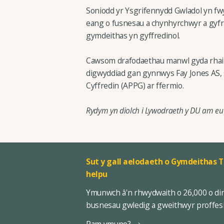
Soniodd yr Ysgrifennydd Gwladol yn fw
eang o fusnesau a chynhyrchwyr a gyfr
gymdeithas yn gyffredinol.
Cawsom drafodaethau manwl gyda rhai o'
digwyddiad gan gynnwys Fay Jones AS, s
Cyffredin (APPG) ar ffermio.
Rydym yn diolch i Lywodraeth y DU am eu 
Sut y gall aelodaeth o Gymdeithas T
helpu
Ymunwch â'n rhwydwaith o 26,000 o di
busnesau gwledig a gweithwyr proffes
Pam ymuno?