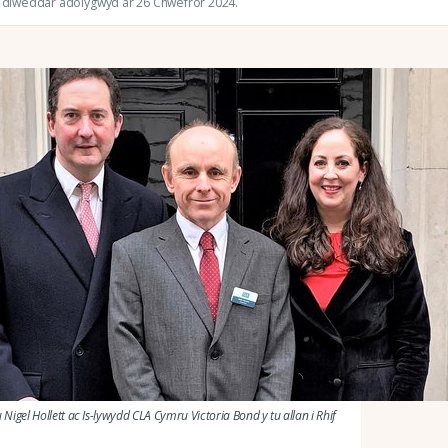
af diweddar adolygwyd ar 26 Chwefror 2024.
gel Hollett ac Is-lywydd CLA Cymru Victoria Bond y tu allan i Rhif