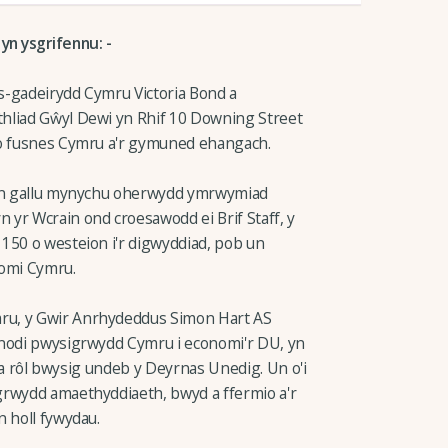
yn ysgrifennu: -
s-gadeirydd Cymru Victoria Bond a
hliad Gŵyl Dewi yn Rhif 10 Downing Street
 o fusnes Cymru a'r gymuned ehangach.
 yn gallu mynychu oherwydd ymrwymiad
yr Wcrain ond croesawodd ei Brif Staff, y
150 o westeion i'r digwyddiad, pob un
nomi Cymru.
ru, y Gwir Anrhydeddus Simon Hart AS
 nodi pwysigrwydd Cymru i economi'r DU, yn
yf a rôl bwysig undeb y Deyrnas Unedig. Un o'i
grwydd amaethyddiaeth, bwyd a ffermio a'r
n holl fywydau.