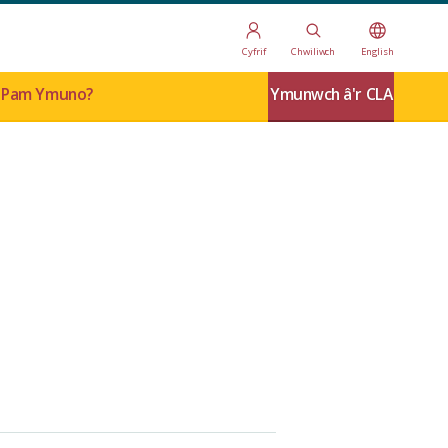
Cyfrif
Chwiliwch
English
Pam Ymuno?
Ymunwch â'r CLA