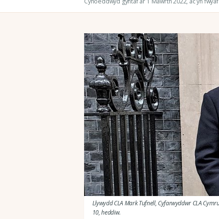
Cyhoeddwyd gyntaf ar 1 Mawrth 2022
, ac yn fwy
Llywydd CLA Mark Tufnell, Cyfarwyddwr CLA Cymru Ni
10, heddiw.