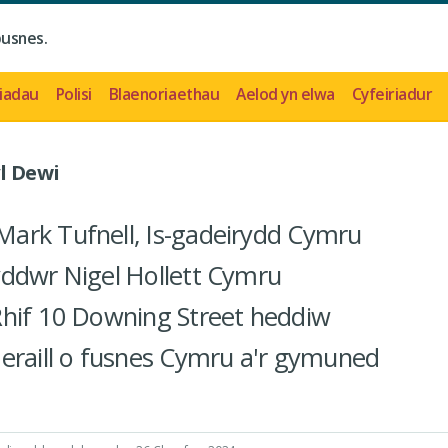
busnes.
iadau
Polisi
Blaenoriaethau
Aelod yn elwa
Cyfeiriadur
l Dewi
ark Tufnell, Is-gadeirydd Cymru
yddwr Nigel Hollett Cymru
Rhif 10 Downing Street heddiw
eraill o fusnes Cymru a'r gymuned