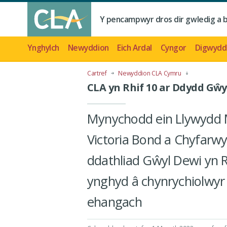
Y pencampwyr dros dir gwledig a 
Ynghylch
Newyddion
Eich Ardal
Cyngor
Digwydd
Cartref
Newyddion CLA Cymru
CLA yn Rhif 10 ar Ddydd Gŵy
Mynychodd ein Llywydd M
Victoria Bond a Chyfarw
ddathliad Gŵyl Dewi yn 
ynghyd â chynrychiolwyr 
ehangach