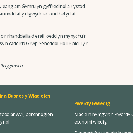
y eang am Gymru yn gyffredinol a'r ystod
annodd at y digwyddiad ond hefyd at
r rhanddeiliaid eraill oedd yn mynychu'r
y'n cadeirio Grŵp Seneddol Holl Blaid Tŷ'r
lletygarwch.
ir a Busnes y Wlad eich
Pwerdy Gwledig
rfeddianwyr, perchnogion
Mae ein hymgyrch Pwerdy Gw
iynol
economi wledig
Dysgwch fwy am ein hymgy