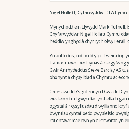
Nigel Hollett, Cyfarwyddwr CLA Cymru 
Mynychodd ein Llywydd Mark Tufnell, I
Chyfarwyddwr Nigel Hollett Cymru ddat
heddiw ynghyd â chynrychiolwyr eraill
Yn anffodus, nid oedd y prif weinidog
tramor mewn perthynas â'r argyfwng yn 
Gwir Anrhydeddus Steve Barclay AS tua 
ohonynt â chysylltiad â Chymru ac eco
Croesawodd Ysgrifennydd Gwladol Cym
westeion i'r digwyddiad ymhellach gan
ogystal â'r cysylltiadau diwylliannol cr
bwyntiau cyntaf oedd pwysleisio pwysi
rôl enfawr mae hyn yn ei chwarae yn ei