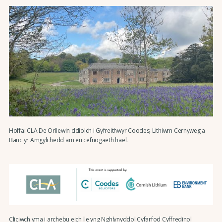
Hoffai CLA De Orllewin ddiolch i Gyfreithwyr Coodes, Lithiwm Cernyweg a
Banc yr Amgylchedd am eu cefnogaeth hael.
Cliciwch yma i archebu eich lle yng Nghlynyddol Cyfarfod Cyffredinol