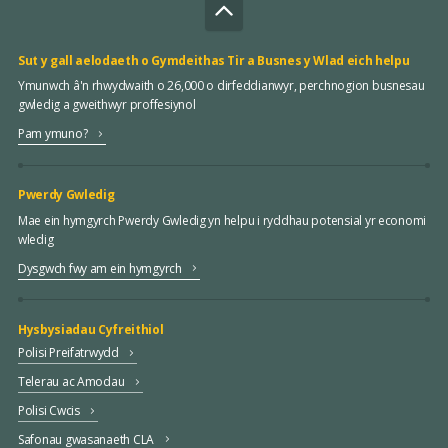
Sut y gall aelodaeth o Gymdeithas Tir a Busnes y Wlad eich helpu
Ymunwch â'n rhwydwaith o 26,000 o dirfeddianwyr, perchnogion busnesau
gwledig a gweithwyr proffesiynol
Pam ymuno?
Pwerdy Gwledig
Mae ein hymgyrch Pwerdy Gwledig yn helpu i ryddhau potensial yr economi
wledig
Dysgwch fwy am ein hymgyrch
Hysbysiadau Cyfreithiol
Polisi Preifatrwydd
Telerau ac Amodau
Polisi Cwcis
Safonau gwasanaeth CLA