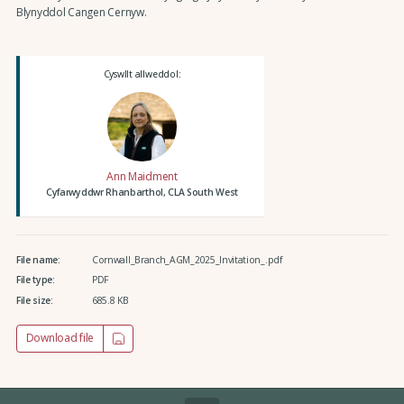
Blynyddol Cangen Cernyw.
Cyswllt allweddol:
Ann Maidment
Cyfarwyddwr Rhanbarthol, CLA South West
File name:
Cornwall_Branch_AGM_2025_Invitation_.pdf
File type:
PDF
File size:
685.8 KB
Download file