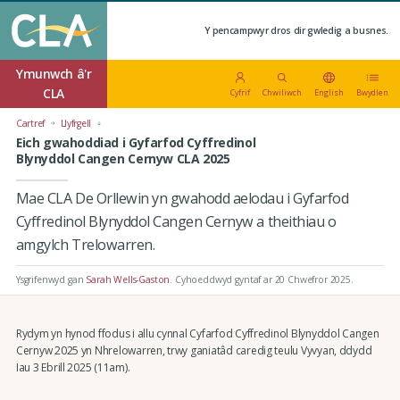
Y pencampwyr dros dir gwledig a busnes.
Ymunwch â'r
CLA
Cyfrif
Chwiliwch
English
Bwydlen
Cartref
Llyfrgell
Eich gwahoddiad i Gyfarfod Cyffredinol
Blynyddol Cangen Cernyw CLA 2025
Mae CLA De Orllewin yn gwahodd aelodau i Gyfarfod
Cyffredinol Blynyddol Cangen Cernyw a theithiau o
amgylch Trelowarren.
Ysgrifenwyd gan
Sarah Wells-Gaston
.
Cyhoeddwyd gyntaf ar 20 Chwefror 2025
.
Rydym yn hynod ffodus i allu cynnal Cyfarfod Cyffredinol Blynyddol Cangen
Cernyw 2025 yn Nhrelowarren, trwy ganiatâd caredig teulu Vyvyan, ddydd
Iau 3 Ebrill 2025 (11am).