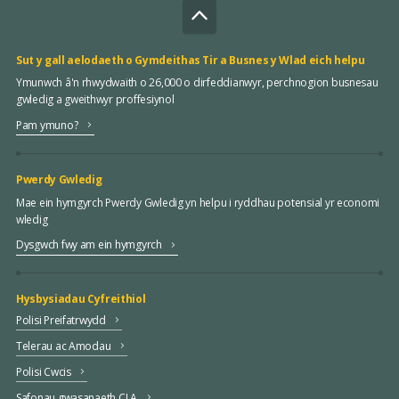
Sut y gall aelodaeth o Gymdeithas Tir a Busnes y Wlad eich helpu
Ymunwch â'n rhwydwaith o 26,000 o dirfeddianwyr, perchnogion busnesau
gwledig a gweithwyr proffesiynol
Pam ymuno?
Pwerdy Gwledig
Mae ein hymgyrch Pwerdy Gwledig yn helpu i ryddhau potensial yr economi
wledig
Dysgwch fwy am ein hymgyrch
Hysbysiadau Cyfreithiol
Polisi Preifatrwydd
Telerau ac Amodau
Polisi Cwcis
Safonau gwasanaeth CLA