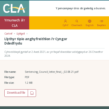
Y pencampwyr dros dir gwledig a busnes.
Ymunwch â'r
CLA
Cyfrif
Chwiliwch
English
Bwydlen
Cartref
Llyfrgell
Llythyr tipio anghyfreithlon i'r Cyngor
Ddedfrydu
Cyhoeddwyd gyntaf ar 2 Awst 2021
, ac yn fwyaf diweddar adolygwyd ar 26 Chwefror
2024.
File name:
Sentencing_Council_letter_final_-_02.08.21.pdf
File type:
PDF
File size:
1.2 MB
Download file