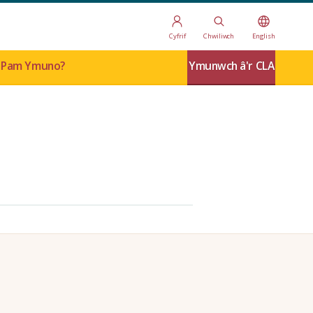
Cyfrif
Chwiliwch
English
Pam Ymuno?
Ymunwch â'r CLA