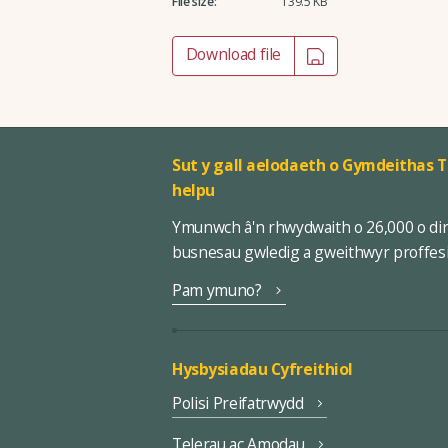
File size:
139.5 KB
Download file
Sut y gall aelodaeth o Gymdeithas T
helpu
Ymunwch â'n rhwydwaith o 26,000 o di
busnesau gwledig a gweithwyr proffes
Pam ymuno?
Hysbysiadau Cyfreithiol
Polisi Preifatrwydd
Telerau ac Amodau