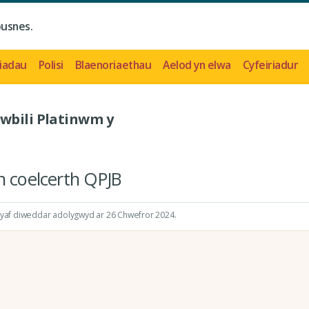
busnes.
iadau
Polisi
Blaenoriaethau
Aelod yn elwa
Cyfeiriadur
iwbili Platinwm y
n coelcerth QPJB
fwyaf diweddar adolygwyd ar 26 Chwefror 2024.