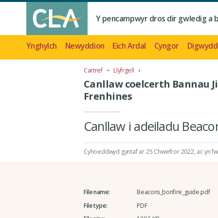
Y pencampwyr dros dir gwledig a 
Ynghylch
Newyddion
Eich Ardal
Cyngor
Digwydd
Cartref
Llyfrgell
Canllaw coelcerth Bannau J
Frenhines
Canllaw i adeiladu Beaco
Cyhoeddwyd gyntaf ar 25 Chwefror 2022
, ac yn 
File name:
Beacons_bonfire_guide.pdf
File type:
PDF