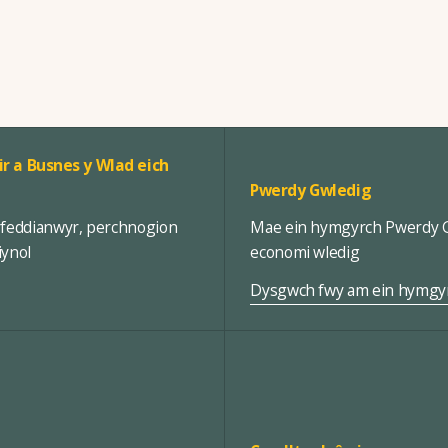
ir a Busnes y Wlad eich
Pwerdy Gwledig
rfeddianwyr, perchnogion
Mae ein hymgyrch Pwerdy Gw
iynol
economi wledig
Dysgwch fwy am ein hymgy