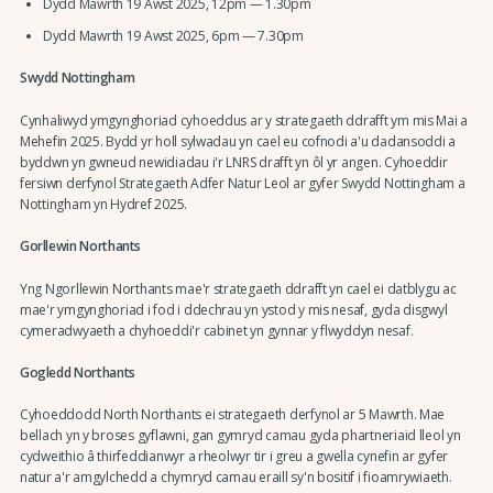
Dydd Mawrth 19 Awst 2025, 12pm — 1.30pm
Dydd Mawrth 19 Awst 2025, 6pm — 7.30pm
Swydd Nottingham
Cynhaliwyd ymgynghoriad cyhoeddus ar y strategaeth ddrafft ym mis Mai a
Mehefin 2025. Bydd yr holl sylwadau yn cael eu cofnodi a'u dadansoddi a
byddwn yn gwneud newidiadau i'r LNRS drafft yn ôl yr angen. Cyhoeddir
fersiwn derfynol Strategaeth Adfer Natur Leol ar gyfer Swydd Nottingham a
Nottingham yn Hydref 2025.
Gorllewin Northants
Yng Ngorllewin Northants mae'r strategaeth ddrafft yn cael ei datblygu ac
mae'r ymgynghoriad i fod i ddechrau yn ystod y mis nesaf, gyda disgwyl
cymeradwyaeth a chyhoeddi'r cabinet yn gynnar y flwyddyn nesaf.
Gogledd Northants
Cyhoeddodd North Northants ei strategaeth derfynol ar 5 Mawrth. Mae
bellach yn y broses gyflawni, gan gymryd camau gyda phartneriaid lleol yn
cydweithio â thirfeddianwyr a rheolwyr tir i greu a gwella cynefin ar gyfer
natur a'r amgylchedd a chymryd camau eraill sy'n bositif i fioamrywiaeth.