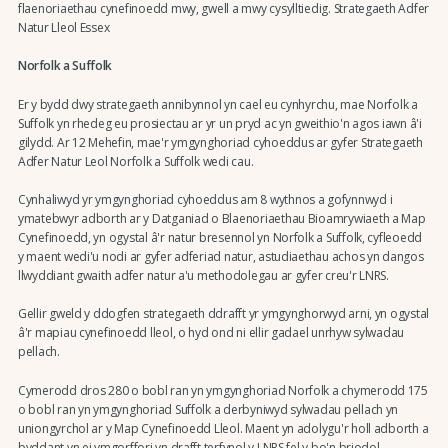
flaenoriaethau cynefinoedd mwy, gwell a mwy cysylltiedig. Strategaeth Adfer
Natur Lleol Essex
Norfolk a Suffolk
Er y bydd dwy strategaeth annibynnol yn cael eu cynhyrchu, mae Norfolk a
Suffolk yn rhedeg eu prosiectau ar yr un pryd ac yn gweithio'n agos iawn â'i
gilydd. Ar 12 Mehefin, mae'r ymgynghoriad cyhoeddus ar gyfer Strategaeth
Adfer Natur Leol Norfolk a Suffolk wedi cau.
Cynhaliwyd yr ymgynghoriad cyhoeddus am 8 wythnos a gofynnwyd i
ymatebwyr adborth ar y Datganiad o Blaenoriaethau Bioamrywiaeth a Map
Cynefinoedd, yn ogystal â'r natur bresennol yn Norfolk a Suffolk, cyfleoedd
y maent wedi'u nodi ar gyfer adferiad natur, astudiaethau achos yn dangos
llwyddiant gwaith adfer natur a'u methodolegau ar gyfer creu'r LNRS.
Gellir gweld y ddogfen strategaeth ddrafft yr ymgynghorwyd arni, yn ogystal
â'r mapiau cynefinoedd lleol, o hyd ond ni ellir gadael unrhyw sylwadau
pellach.
Cymerodd dros 280 o bobl ran yn ymgynghoriad Norfolk a chymerodd 175
o bobl ran yn ymgynghoriad Suffolk a derbyniwyd sylwadau pellach yn
uniongyrchol ar y Map Cynefinoedd Lleol. Maent yn adolygu'r holl adborth a
byddant yn ei ymgorffori yn drafft terfynol y LNRS fel y bo'n briodol.