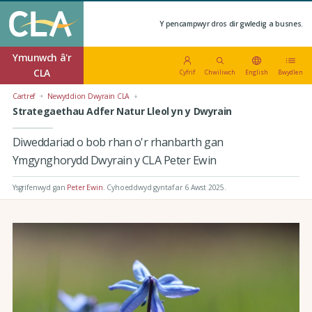
Y pencampwyr dros dir gwledig a busnes.
Ymunwch â'r
CLA
Cyfrif
Chwiliwch
English
Bwydlen
Cartref
Newyddion Dwyrain CLA
Strategaethau Adfer Natur Lleol yn y Dwyrain
Diweddariad o bob rhan o'r rhanbarth gan
Ymgynghorydd Dwyrain y CLA Peter Ewin
Ysgrifenwyd gan
Peter Ewin
.
Cyhoeddwyd gyntaf ar 6 Awst 2025
.