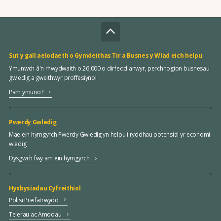
Sut y gall aelodaeth o Gymdeithas Tir a Busnes y Wlad eich helpu
Ymunwch â'n rhwydwaith o 26,000 o dirfeddianwyr, perchnogion busnesau
gwledig a gweithwyr proffesiynol
Pam ymuno?
Pwerdy Gwledig
Mae ein hymgyrch Pwerdy Gwledig yn helpu i ryddhau potensial yr economi
wledig
Dysgwch fwy am ein hymgyrch
Hysbysiadau Cyfreithiol
Polisi Preifatrwydd
Telerau ac Amodau