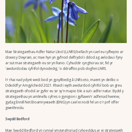
Mae Strategaethau Adfer Natur Lleol (LLNRS) bellach yn cael eu cyflwyno ar
draws y Dwyrain, ac mae hyn yn gyfnod delfrydol i ddod ag aelodau i fyny
ar sut mae strategaeth eu sir yn llunio. Cyhuddir cynghorau sir, fel yr
'awdurdodau cyfrifol dynodedig, 'o ddrafftio pob dogfen LNRS.
I'r rhai nad ydynt wedi bod yn gysylltiedig â LNRs eto, maent yn deillio o
Ddeddf yr Amgylchedd 2021. Rhaid i wyth awdurdod cyfrifol bob un greu
strategaeth ofodol ar gyfer eu sir sy'n mapio ble a sut i adfer natur. Bydd y
strategaethau yn amlinellu cyfres o gynigion i gyflawni'r adferiad hwnnw,
gydag Ennill Net Bioamrywiaeth (BNG) yn cael ei nodi fel un o'r prif offer
gweithredu.
Swydd Bedford
Mae Swydd Bedford yn cynnal ymgynghoriad cyhoeddus ar ei strategaeth