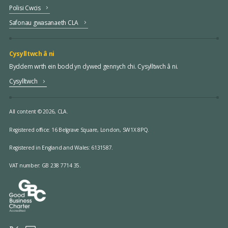
Polisi Cwcis
Safonau gwasanaeth CLA
Cysylltwch â ni
Byddem wrth ein bodd yn clywed gennych chi. Cysylltwch â ni.
Cysylltwch
All content © 2026, CLA.
Registered office:
16 Belgrave Square, London, SW1X 8PQ.
Registered in England and Wales: 6131587.
VAT number: GB 238 7714 35.