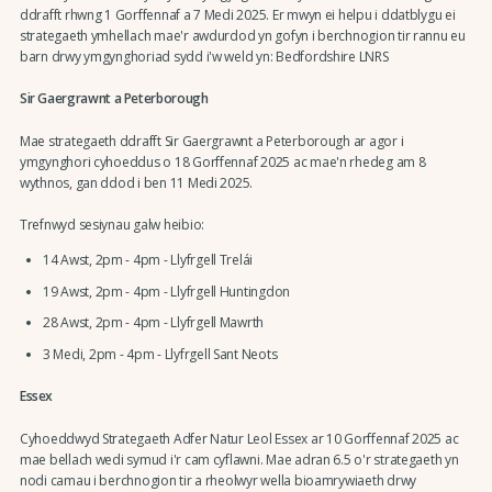
ddrafft rhwng 1 Gorffennaf a 7 Medi 2025. Er mwyn ei helpu i ddatblygu ei
strategaeth ymhellach mae'r awdurdod yn gofyn i berchnogion tir rannu eu
barn drwy ymgynghoriad sydd i'w weld yn: Bedfordshire LNRS
Sir Gaergrawnt a Peterborough
Mae strategaeth ddrafft Sir Gaergrawnt a Peterborough ar agor i
ymgynghori cyhoeddus o 18 Gorffennaf 2025 ac mae'n rhedeg am 8
wythnos, gan ddod i ben 11 Medi 2025.
Trefnwyd sesiynau galw heibio:
14 Awst, 2pm - 4pm - Llyfrgell Trelái
19 Awst, 2pm - 4pm - Llyfrgell Huntingdon
28 Awst, 2pm - 4pm - Llyfrgell Mawrth
3 Medi, 2pm - 4pm - Llyfrgell Sant Neots
Essex
Cyhoeddwyd Strategaeth Adfer Natur Leol Essex ar 10 Gorffennaf 2025 ac
mae bellach wedi symud i'r cam cyflawni. Mae adran 6.5 o'r strategaeth yn
nodi camau i berchnogion tir a rheolwyr wella bioamrywiaeth drwy