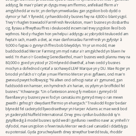
addysg, lle mae'r plant yn dysgu mwy am ffermio, anifeiliaid fferm a'r
amgylchedd ar eu tir, yn derbyn ymweliadau gan ysgolion bob dydd o
dymor yr haf. Y llynedd, cyrhaeddodd y busnes fwy na 4,800 o blant ysgol.
Trwy'r rhaglen trawiadol FarmFresh Revolution, mae'r busnes yn dosbarthu
cig, llysiau a ffrwythau ffres i deuluoedd incwm isel trwy ysgolion lleol bob
wythnos. Nod y rhaglen hon yw helpu i addysgu ac ysbrydoli teuluoedd am
fwyta'n iach, maeth a diet, ac mae danfoniadau FarmFresh yn gyfystyr â
9,000 o fagiau o gynnyrch ffres bob blwyddyn. Yn yr un modd, mae
buddsoddiad Mercer Farming ym myd natur a'r amgylchedd yn blaen i'w
weld. Yn rhan o'r Goedwig Genedlaethol, mae'r busnes wedi plannu mwy na
80,000 o goed yn ystod yr 20 mlynedd diwethaf, a hwn oedd y busnes
mochyn a dofednod cyntaf a sicrhawyd LEAF Marque yn y DU. Mae Roger yn
briodol yn falch o'r cyfan y mae Ffermio Mercer yn ei gyflawni, ond mae'n
gwneud pwynt hollbwysig: “Ni allwn ond cefnogi natur a'r gymuned, gan
fuddsoddi ein hamser, ein hymdrech a'n harian, os ydym yn broffidiol fel
busnes.” Ychwanega: “Un o fanteision annog fy meibion i gymryd rôl
flaenllaw yn y busnes yw ei fod yn caniatáu imi gymryd mwy o ran mewn
gwaith i gefnogi'r diwydiant ffermio yn ehangach.” Treuliodd Roger bedair
blynedd fel cadeirydd llywodraethwyr yn Harper Adams ac mae wedi bod
yn gadeirydd Nuffield International. Drwy greu cynllun buddsoddi sy'n
gysylltiedig â model busnes sydd wedi'i gynllunio i weithio nawr ac ymhell i'r
dyfodol, mae unigolion o fewn teulu Mercer wedi cael caniatâd i ddatblygu
eu potensial. Gyda goruchwyliaeth drwy strwythur bwrdd teulu, rhoddir