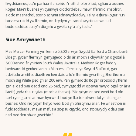
llwyddiannus, tra'n parhau i fanteisio i'r eithaf o brofiad, sgiliau a busnes
Roger. Mae'r busnes yn cynnwys diddordebau mewn ffermio, rheoli tir,
eiddo masnachol, storio ac ynni adnewyddadwy. Fel yr eglura Roger: “Ein
busnes craidd yw ffermio, ond rydym yn canolbwyntio ar wneud
buddsoddiadau sy'n diogelu a gwella cyfalaf y teulu.”
Sioe Amrywiaeth
Mae Mercer Farming yn ffermio 5,800 erw yn Swydd Stafford a Chanolbarth
Lloegr, gyda'r fferm yn gymysgedd o dir âr, moch a chyw iâr, yn ogystal â
6,000 erw o âr yn New South Wales, Awstralia. Meibion Roger fydd y
bedwaredd genhedlaeth o Mercers i ffermio yn Swydd Stafford, gan
adeiladu ar etifeddiaeth eu hen daid a fu'n ffermio gwartheg Shorthorn a
moch Big White pedigri ar 200 erw. Pan gymerodd Roger drosodd y fferm
gan ei dad pan oedd ond 26 oed, cymysgodd yr opsiwn mwy diogel (tir âr a
llaeth) gyda rhai risgiau (moch a thatws). “Nid ydym erioed wedi bod ofn
cael cynnig arni, ac mae hyn wedi bod yn ffactor allweddol yn ehangu'r
busnes. Ond nid ydym hefyd wedi bod yn ofni tynnu allan. Fe wnaethon ni
fuddsoddiadau mewn mefus a siopau cigydd, ond stopiwyd y ddau pan
nad oedden nhw'n gweithio.”