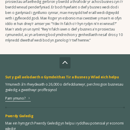
prosiectau arfaethedig gerbron y bwrdd a thrafodir yr achos busnes cyn i'r
bwrdd wneud penderfyniad. Er bod rhywfaint o dwf y busnes wedi dod i
ben o ganlyniad i gynllunio cynnar, mae meysydd twf eraill wedi digwydd
wrth i gyfleoedd godi. Mae Roger yn esbonio mai cwestiwn y mae'n ei ofyn
iddo ei hun drwy'r amser yw: “Ydw i'n falch o'r hyn rydyn ni'n ei wneud?”
Mae'r ateb yn un syml: “Rwy'n falch iawn o dwf y busnes a'n prosiectau
cymunedol, ac yn arbennig bod ymdrechion y genhedlaeth nesaf dros y 10
mlynedd diwethaf wedi bod yn ganolog i'r twf hwnnw.”
Sut y gall aelodaeth o Gymdeithas Tir a Busnes y Wlad eich helpu
Ymunwch â'n rhwydwaith o 26,000 o dirfeddianwyr, perchnogion busnesau
gwledig a gweithwyr proffesiynol
Pam ymuno?
Pwerdy Gwledig
Mae ein hymgyrch Pwerdy Gwledig yn helpu i ryddhau potensial yr economi
wledig