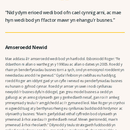
“Nid ydym erioed wedi bod ofn cael cynnig arni, ac mae
hyn wedi bod yn ffactor mawr yn ehangu'r busnes.”
Amseroedd Newid
Mae addasu â'r amseroedd wedi bod yn hanfodol. Esboniodd Roger: “Fe
ddaethon ni allan o wartheg yn y 1990au ac allan o datws yn 2005. Roedd y
rhain yn benderfyniadau busnes torri a sych, ond yn emosiynol roeddent yn
newidiadau anodd i'w gwneud.” Gyda'i feibion yn cwblhau eu haddysg,
roedd Roger am iddynt gael yr un cyfle i wneud eu penderfyniadau busnes
eu hunain o gyfnod cynnar. Roedd yr amser yn iawn i nodi cynlluniau
newydd i'r busnes dyfu'n ddiogel, gan greu model busnes a oedd yn
galluogi ac yn annog olyniaeth gan y genhedlaeth nesaf, gan roi i'r amlwg
ymrwymiad y teulu i'r amgylchedd ac i'r gymuned leol. Mae Roger yn crynhoi
ei agwedd tuag at y berthynas rhwng eu cynlluniau buddsoddi hirdymor ac
olyniaeth y busnes: “Mae'n ganfyddiad eithaf cyffredin bod olyniaeth yn
ymwneud â rhoi asedau i'r genhedlaeth nesaf. Mewn gwirionedd, mae'n
ymwneud â rhoi rheolaeth.” Dilynodd y teulu strategaeth fuddsoddi yn