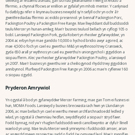
seiliedig ar ledaenu asedau, gan sicrhau gwahaniaeth rhwng tir/eiddo a
ffermio, a chynnal ffocws ar enillion ar gyfalaf ym mhob menter. Y canlyniad
fu datblygu nifer o linynnau busnes newydd sy'n sefyll ochr yn ochr â'r
gweithrediadau ffermio ac eiddo presennol: yn bennaf Packington Porc,
Packington Poultry a Packington Free Range. Mae llwyddiant dull buddsoddi
teulu Mercer yn hunan-amlwg. Mae'r busnes teuluol bellach yn cyflogi 105 o
bobl. Lansiwyd Packington Pork, gyda Robert yn rheolwr gyfarwyddwr, yn
2004 ac erbyn hyn mae ganddo 10,000 o hychod bridio awyr agored, ac
mae 4,500 o foch yn cael eu gwerthu i M&S yn wythnosol trwy Cranswick,
gyda 650 arall yr wythnos yn cael eu gwerthu'n uniongyrchol i gigyddion a
siopau fferm. Alec yw rheolwr gyfarwyddwr Packington Poultry, a lansiwyd
yn 2007. Mae'r busnes yn gwerthu ieir a cheiliogynod rhydd trwy gigyddion
annibynnol. Ffurfiwyd Packington Free Range yn 2006 ac mae'n cyflenwi 160
o siopau cigydd.
Pryderon Amrywiol
Yn ogystal â bod yn gyfarwyddwr Mercer Farming, mae gan Tom ei fusnes ei
hun, MOMA Foods. Lansiwyd y busnes brecwasta iach hwn yn Llundain yn
2006, ac mae bellach yn cael ei werthu mewn archfarchnadoedd ledled y
wlad, yn ogystal â chwmnïau hedfan, swyddfeydd a siopau'r stryd fawr.
Fodd bynnag, nid yw'r rhaglen fuddsoddi wedi canolbwyntio ar dyfu'r llinell
waelod yn unig. Mae teulu Mercer wedi ymrwymo i fuddsoddi amser, arian
ac angerdd mewn prosiectau sydd o fudd i'w cymuned leol. Mae'r ganolfan