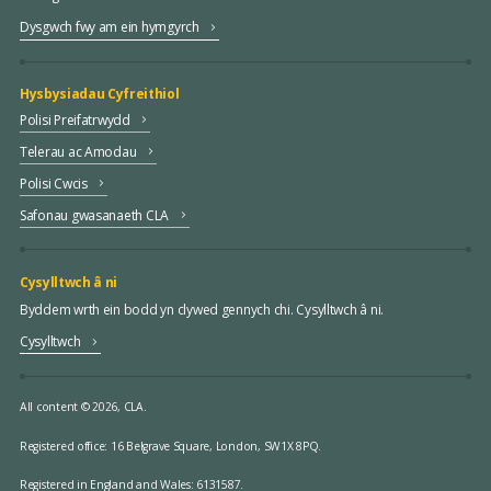
Dysgwch fwy am ein hymgyrch
Hysbysiadau Cyfreithiol
Polisi Preifatrwydd
Telerau ac Amodau
Polisi Cwcis
Safonau gwasanaeth CLA
Cysylltwch â ni
Byddem wrth ein bodd yn clywed gennych chi. Cysylltwch â ni.
Cysylltwch
All content © 2026, CLA.
Registered office:
16 Belgrave Square, London, SW1X 8PQ.
Registered in England and Wales: 6131587.