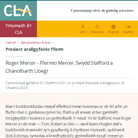
Y pencampwyr dros dir gwledig a busnes.
Ymunwch â'r
CLA
Cyfrif
Chwiliwch
English
Bwydlen
Cartref
Astudiaethau Achos
Prosiect arallgyfeirio fferm
Roger Mercer - Ffermio Mercer, Swydd Stafford a
Chanolbarth Lloegr
Cyhoeddwyd gyntaf ar 23 Chwefror 2021
, ac yn fwyaf diweddar adolygwyd ar 26
Chwefror 2024.
Mae'r buddsoddiadau mwyaf effeithiol mewn busnesau ar dir fel arfer yn
ffurfio rhan o gynlluniau tymor hir, ffaith a all arwain at her gymhleth:
trosglwyddo'r busnes o un genhedlaeth i'r nesaf. Yn Sir Stafford, mae Roger
Mercer a'i dri mab — Tom, Robert ac Alec — wedi llywio rhaglen dwf a
buddsoddi drawiadol sy'n gysylltiedig â chynllunio olyniaeth, sydd wedi
dod â doniau, syniadau a brwdfrydedd y genhedlaeth nesaf i mewn yn